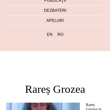
PUBLICAŢII
DEZBATERI
APELURI
EN
RO
Rareș Grozea
Rareș
Grozea (n.