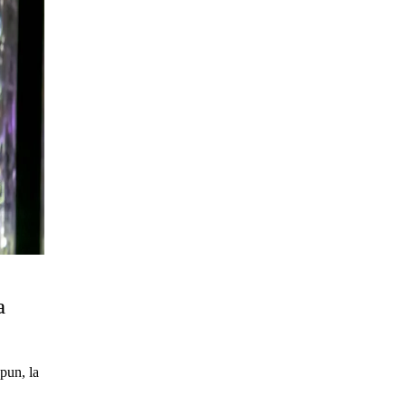
a
pun, la