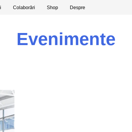
i
licaţii
Colaborări
Dezbateri
Shop
Apeluri
Despre
Evenimente