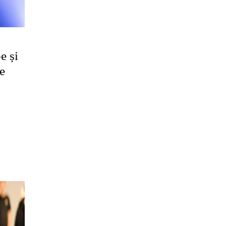
e și
e