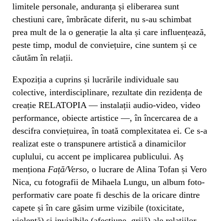
limitele personale, anduranța și eliberarea sunt
chestiuni care, îmbrăcate diferit, nu s-au schimbat
prea mult de la o generație la alta și care influențează,
peste timp, modul de conviețuire, cine suntem și ce
căutăm în relații.
Expoziția a cuprins și lucrările individuale sau
colective, interdisciplinare, rezultate din rezidența de
creație RELATOPIA — instalații audio-video, video
performance, obiecte artistice —, în încercarea de a
descifra conviețuirea, în toată complexitatea ei. Ce s-a
realizat este o transpunere artistică a dinamicilor
cuplului, cu accent pe implicarea publicului. Aș
menționa
Față/Verso,
o lucrare de Alina Tofan și Vero
Nica, cu fotografii de Mihaela Lungu, un album foto-
performativ care poate fi deschis de la oricare dintre
capete și în care găsim urme vizibile (toxicitate,
violență) și invizibile (afecțiune, grijă) ale relațiilor —