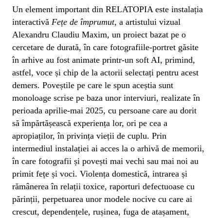
Un element important din RELATOPIA este instalația
interactivă
Fețe de împrumut,
a artistului vizual
Alexandru Claudiu Maxim, un proiect bazat pe o
cercetare de durată, în care fotografiile-portret găsite
în arhive au fost animate printr-un soft AI, primind,
astfel, voce și chip de la actorii selectați pentru acest
demers. Poveștile pe care le spun aceștia sunt
monoloage scrise pe baza unor interviuri, realizate în
perioada aprilie-mai 2025, cu persoane care au dorit
să împărtășească experiența lor, ori pe cea a
apropiaților, în privința vieții de cuplu. Prin
intermediul instalației ai acces la o arhivă de memorii,
în care fotografii și povești mai vechi sau mai noi au
primit fețe și voci. Violența domestică, intrarea și
rămânerea în relații toxice, raporturi defectuoase cu
părinții, perpetuarea unor modele nocive cu care ai
crescut, dependențele, rușinea, fuga de atașament,