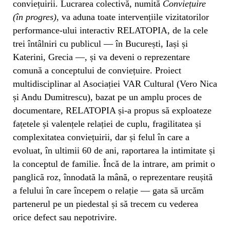
conviețuirii. Lucrarea colectivă, numită
Conviețuire
(în progres),
va aduna toate intervențiile vizitatorilor
performance-ului interactiv RELATOPIA, de la cele
trei întâlniri cu publicul — în București, Iași și
Katerini, Grecia —, și va deveni o reprezentare
comună a conceptului de conviețuire. Proiect
multidisciplinar al Asociației VAR Cultural (Vero Nica
și Andu Dumitrescu), bazat pe un amplu proces de
documentare, RELATOPIA și-a propus să exploateze
fațetele și valențele relației de cuplu, fragilitatea și
complexitatea conviețuirii, dar și felul în care a
evoluat, în ultimii 60 de ani, raportarea la intimitate și
la conceptul de familie. Încă de la intrare, am primit o
panglică roz, înnodată la mână, o reprezentare reușită
a felului în care începem o relație — gata să urcăm
partenerul pe un piedestal și să trecem cu vederea
orice defect sau nepotrivire.