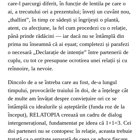
care-l parcurgi diferit, în funcție de lentila pe care o
ai, a trecutului ori a prezentului; înveți un cuvânt nou,
„thallint”, în timp ce sădești și îngrijești o plantă,
atent, cu afecțiune, la fel cum procedezi cu o relație,
până prinde rădăcini — iar dacă nu se întâmplă din
prima nu înseamnă că ai eșuat; completezi și parafezi
o necesară „Declarație de intenție” între partenerii de
cuplu, cu tot ce presupune ocrotirea unei relații și cu
reînnoire, la nevoie.
Dincolo de a se întreba care au fost, de-a lungul
timpului, provocările traiului în doi, de a înțelege cât
de multe am învățat despre conviețuire ori ce se
întâmplă cu idealurile și așteptările (funda roz de la
început), RELATOPIA creează un cadru de dialog
intergenerațional, fundamentat pe ideea că 1+1=3. Cei
doi parteneri nu se contopesc în relație, aceasta trebuie
tratată ca o entitate separată de ceea ce aduce fiecare