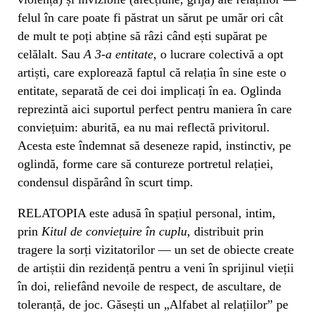
felul în care poate fi păstrat un sărut pe umăr ori cât
de mult te poți abține să râzi când ești supărat pe
celălalt. Sau
A 3-a entitate,
o lucrare colectivă a opt
artiști, care explorează faptul că relația în sine este o
entitate, separată de cei doi implicați în ea. Oglinda
reprezintă aici suportul perfect pentru maniera în care
conviețuim: aburită, ea nu mai reflectă privitorul.
Acesta este îndemnat să deseneze rapid, instinctiv, pe
oglindă, forme care să contureze portretul relației,
condensul dispărând în scurt timp.
RELATOPIA este adusă în spațiul personal, intim,
prin
Kitul de conviețuire în cuplu,
distribuit prin
tragere la sorți vizitatorilor — un set de obiecte create
de artiștii din rezidență pentru a veni în sprijinul vieții
în doi, reliefând nevoile de respect, de ascultare, de
toleranță, de joc. Găsești un „Alfabet al relațiilor” pe