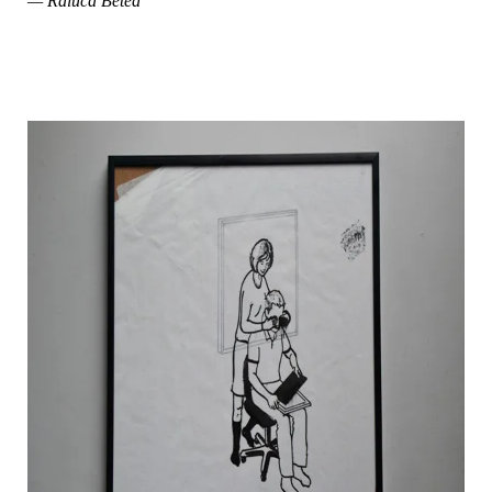
— Raluca Betea