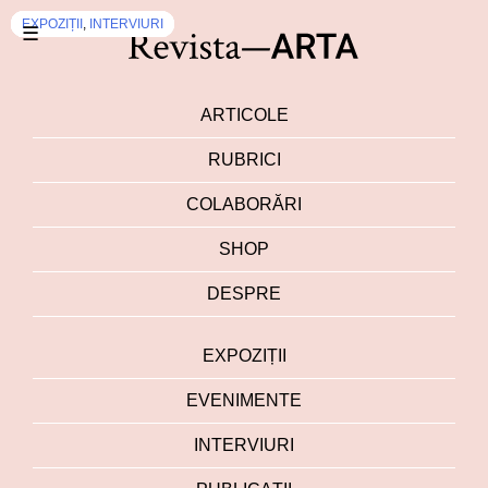
EXPOZIȚII
EXPOZIȚII
EXPOZIȚII
EXPOZIȚII
EXPOZIȚII
EXPOZIȚII
EXPOZIȚII
EXPOZIȚII
EXPOZIȚII
EXPOZIȚII
,
,
,
,
INTERVIURI
INTERVIURI
INTERVIURI
INTERVIURI
☰
ARTICOLE
RUBRICI
COLABORĂRI
SHOP
DESPRE
EXPOZIȚII
EVENIMENTE
INTERVIURI