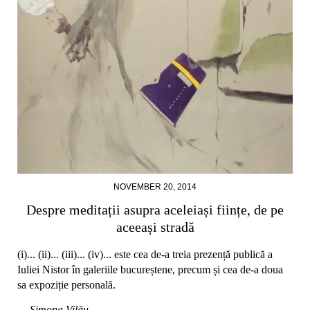
NOVEMBER 20, 2014
Despre meditații asupra aceleiași ființe, de pe
aceeași stradă
(i)... (ii)... (iii)... (iv)... este cea de-a treia prezență publică a
Iuliei Nistor în galeriile bucureștene, precum și cea de-a doua
sa expoziție personală.
— Simona Vilău