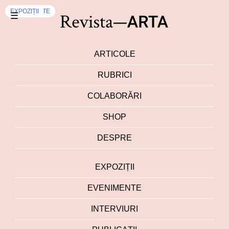
EXPOZIȚII
EXPOZIȚII
EXPOZIȚII
EXPOZIȚII
EXPOZIȚII
EXPOZIȚII
EXPOZIȚII
EVENIMENTE
EXPOZIȚII
☰
ARTICOLE
RUBRICI
COLABORĂRI
SHOP
DESPRE
EXPOZIȚII
EVENIMENTE
INTERVIURI