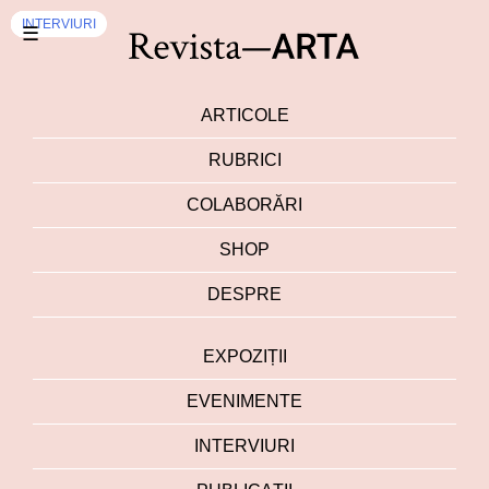
EXPOZIȚII
EXPOZIȚII
EXPOZIȚII
DEZBATERI
EXPOZIȚII
INTERVIURI
☰
ARTICOLE
RUBRICI
COLABORĂRI
SHOP
DESPRE
EXPOZIȚII
EVENIMENTE
INTERVIURI