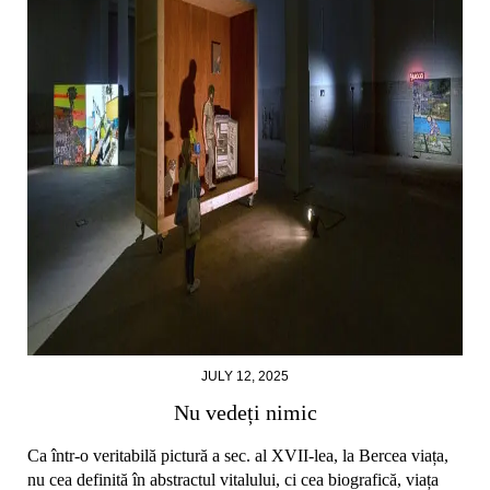
JULY 12, 2025
Nu vedeți nimic
Ca într-o veritabilă pictură a sec. al XVII-lea, la Bercea viața,
nu cea definită în abstractul vitalului, ci cea biografică, viața