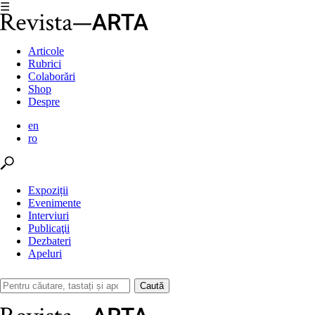
☰
Articole
Rubrici
Colaborări
Shop
Despre
en
ro
Expoziții
Evenimente
Interviuri
Publicaţii
Dezbateri
Apeluri
Caută