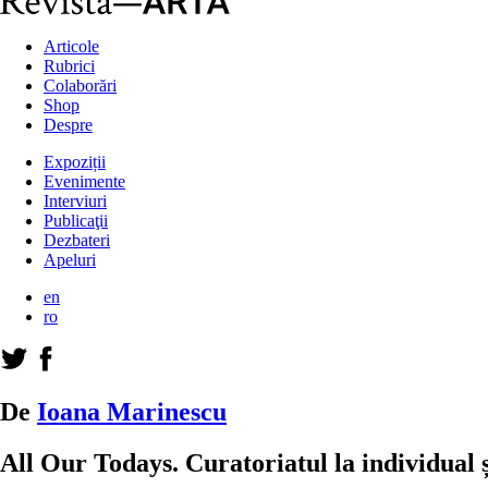
Articole
Rubrici
Colaborări
Shop
Despre
Expoziții
Evenimente
Interviuri
Publicaţii
Dezbateri
Apeluri
en
ro
De
Ioana Marinescu
All Our Todays. Curatoriatul la individual