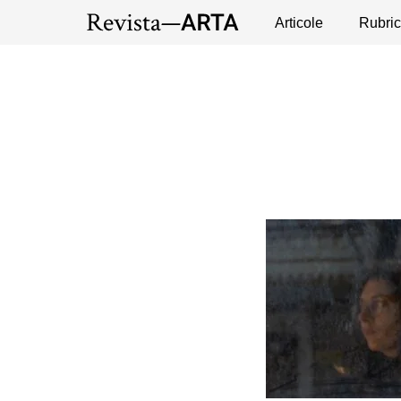
EXPOZIȚII
Expoziții
Evenimente
Articole
Interviuri
Rubric
Pub