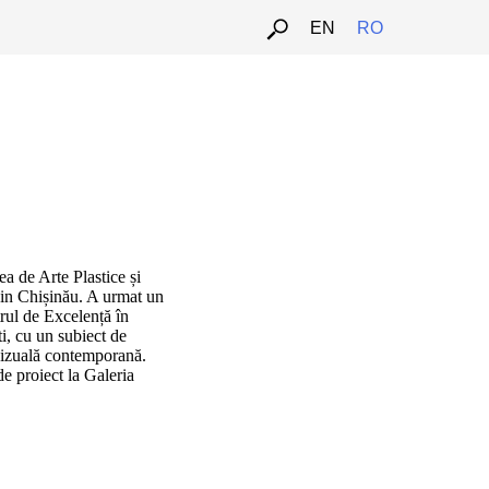
EN
RO
ea de Arte Plastice și
din Chișinău. A urmat un
rul de Excelență în
i, cu un subiect de
 vizuală contemporană.
de proiect la Galeria