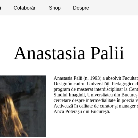
i
licaţii
Colaborări
Dezbateri
Shop
Apeluri
Despre
Anastasia Palii
Anastasia Palii (n. 1993) a absolvit Facultat
Design în cadrul Universității Pedagogice 
program de masterat interdisciplinar la Cent
Studiul Imaginii, Universitatea din Bucureșt
cercetare despre intermedialitate în poezia
Activează în calitate de curator și manager 
Anca Poterașu din București.