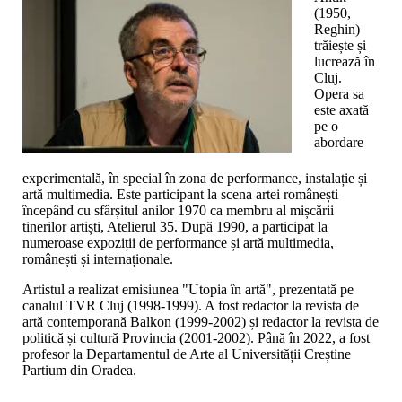
(1950,
Reghin)
trăiește și
lucrează în
Cluj.
Opera sa
este axată
pe o
abordare
experimentală, în special în zona de performance, instalație și
artă multimedia. Este participant la scena artei românești
începând cu sfârșitul anilor 1970 ca membru al mișcării
tinerilor artiști, Atelierul 35. După 1990, a participat la
numeroase expoziții de performance și artă multimedia,
românești și internaționale.
Artistul a realizat emisiunea "Utopia în artă", prezentată pe
canalul TVR Cluj (1998-1999). A fost redactor la revista de
artă contemporană Balkon (1999-2002) și redactor la revista de
politică și cultură Provincia (2001-2002). Până în 2022, a fost
profesor la Departamentul de Arte al Universității Creștine
Partium din Oradea.