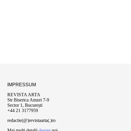
IMPRESSUM
REVISTA ARTA
Str Biserica Amzei 7-9
Sector 1, București
+44 21 3177959
redactie(@)revistaarta(.)ro
Mai multi detalii
despre
noi.