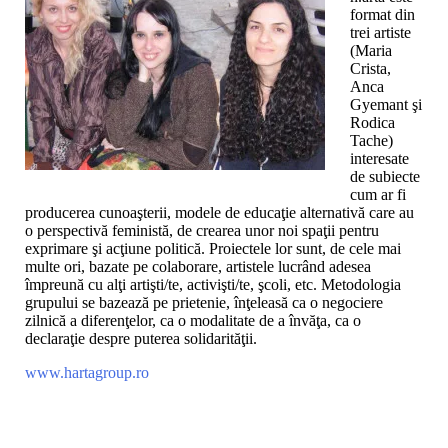
format din
trei artiste
(Maria
Crista,
Anca
Gyemant şi
Rodica
Tache)
interesate
de subiecte
cum ar fi
producerea cunoaşterii, modele de educaţie alternativă care au
o perspectivă feministă, de crearea unor noi spaţii pentru
exprimare şi acţiune politică. Proiectele lor sunt, de cele mai
multe ori, bazate pe colaborare, artistele lucrând adesea
împreună cu alţi artişti/te, activişti/te, şcoli, etc. Metodologia
grupului se bazează pe prietenie, înţeleasă ca o negociere
zilnică a diferenţelor, ca o modalitate de a învăţa, ca o
declaraţie despre puterea solidarităţii.
www.hartagroup.ro