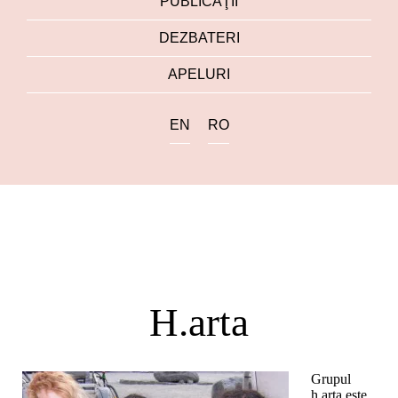
PUBLICAŢII
DEZBATERI
APELURI
EN
RO
H.arta
Grupul
h.arta este