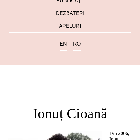
PUBLICAŢII
DEZBATERI
APELURI
EN
RO
Ionuț Cioană
Din 2006,
Ionuț