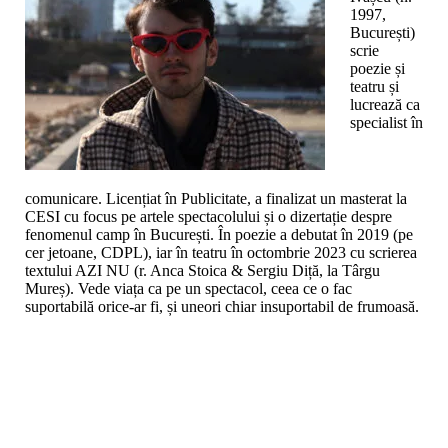
1997,
București)
scrie
poezie și
teatru și
lucrează ca
specialist în
comunicare. Licențiat în Publicitate, a finalizat un masterat la
CESI cu focus pe artele spectacolului și o dizertație despre
fenomenul camp în București. În poezie a debutat în 2019 (pe
cer jetoane, CDPL), iar în teatru în octombrie 2023 cu scrierea
textului AZI NU (r. Anca Stoica & Sergiu Diță, la Târgu
Mureș). Vede viața ca pe un spectacol, ceea ce o fac
suportabilă orice-ar fi, și uneori chiar insuportabil de frumoasă.