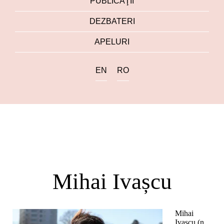
PUBLICAŢII
DEZBATERI
APELURI
EN
RO
Mihai Ivașcu
Mihai
Ivașcu (n.