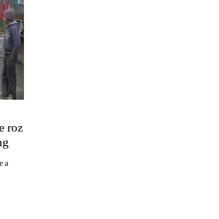
țe roz
ng
e a