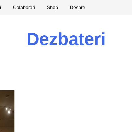
i
licaţii
Colaborări
Dezbateri
Shop
Apeluri
Despre
Dezbateri