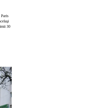
 Paris
acelaşi
imii 30