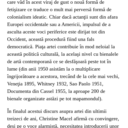
care văd în acest viraj de gust o nouă formă de
fetişizare ce traduce o mult mai perversă formă de
colonialism ideatic. Chiar dacă actanţii sunt din afara
Europei occidentale sau a Americii, impulsul de a
asculta aceste voci periferice este dirijat tot din
Occident, această procedură fiind una fals
democratică. Piaţa artei contribuie în mod neloial la
această politică culturală, la acelaşi nivel cu bienalele
de artă contemporană ce se desfăşoară peste tot în
lume (din anii 1950 asistăm la o multiplicare
îngrijorătoare a acestora, trecând de la cele mai vechi,
Veneţia 1895, Whitney 1932, Sao Paolo 1951,
Documenta din Cassel 1955, la aproape 200 de
bienale organizate astăzi pe tot mapamondul).
În finalul acestui discurs asupra artei din ultimii
treizeci de ani, Christine Macel afirmă cu convingere,
deşi pe o voce alarmistă, necesitatea introducerii unor