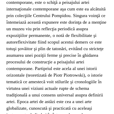
contemporane, este o schiţă a peisajului artei
internaţionale contemporane aşa cum este ea alcătuită
prin colecţiile Centrului Pompidou. Singura voinţă ce
întemeiază această expunere este dorinţa de a menţine
un muzeu viu prin reflecţia periodică asupra
expoziţiilor permanente, o notă de flexibilitate şi
autoreflexivitate fiind scopul acestui demers ce este
totuşi şovăitor şi plin de tatonări, evitând cu stricteţe
asumarea unei poziţii ferme şi precise în ghidarea
procesului de construcţie a peisajului artei
contemporane. Partipriul este acela al unei istorii
orizontale (teoretizată de Piotr Piotrowski), o istorie
tematică ce amestecă voit stilurile şi cronologiile în
virtutea unei viziuni actuale rupte de schema
tradiţională a unui consens universal asupra definirii
artei. Epoca artei de astăzi este cea a unei arte
globalizate, cunoscută şi practicată cu aceleaşi