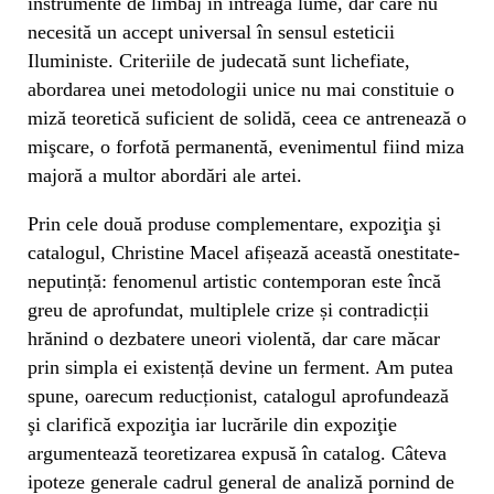
instrumente de limbaj în întreaga lume, dar care nu
necesită un accept universal în sensul esteticii
Iluministe. Criteriile de judecată sunt lichefiate,
abordarea unei metodologii unice nu mai constituie o
miză teoretică suficient de solidă, ceea ce antrenează o
mişcare, o forfotă permanentă, evenimentul fiind miza
majoră a multor abordări ale artei.
Prin cele două produse complementare, expoziţia şi
catalogul, Christine Macel afișează această onestitate-
neputință: fenomenul artistic contemporan este încă
greu de aprofundat, multiplele crize și contradicții
hrănind o dezbatere uneori violentă, dar care măcar
prin simpla ei existență devine un ferment. Am putea
spune, oarecum reducționist, catalogul aprofundează
şi clarifică expoziţia iar lucrările din expoziţie
argumentează teoretizarea expusă în catalog. Câteva
ipoteze generale cadrul general de analiză pornind de