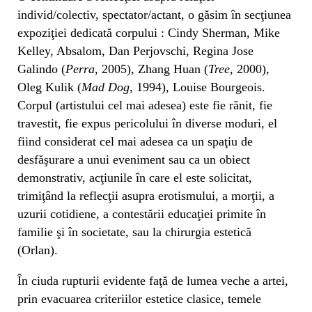
individ/colectiv, spectator/actant, o găsim în secţiunea
expoziţiei dedicată corpului : Cindy Sherman, Mike
Kelley, Absalom, Dan Perjovschi, Regina Jose
Galindo (
Perra
, 2005), Zhang Huan (
Tree
, 2000),
Oleg Kulik (
Mad Dog
, 1994), Louise Bourgeois.
Corpul (artistului cel mai adesea) este fie rănit, fie
travestit, fie expus pericolului în diverse moduri, el
fiind considerat cel mai adesea ca un spaţiu de
desfăşurare a unui eveniment sau ca un obiect
demonstrativ, acţiunile în care el este solicitat,
trimiţând la reflecţii asupra erotismului, a morţii, a
uzurii cotidiene, a contestării educaţiei primite în
familie şi în societate, sau la chirurgia estetică
(Orlan).
În ciuda rupturii evidente faţă de lumea veche a artei,
prin evacuarea criteriilor estetice clasice, temele