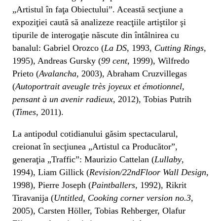
„Artistul în faţa Obiectului”. Această secţiune a
expoziţiei caută să analizeze reacţiile artiştilor şi
tipurile de interogaţie născute din întâlnirea cu
banalul: Gabriel Orozco (
La DS
, 1993,
Cutting Rings
,
1995), Andreas Gursky (
99 cent
, 1999), Wilfredo
Prieto (
Avalancha
, 2003), Abraham Cruzvillegas
(
Autoportrait aveugle très joyeux et émotionnel,
pensant à un avenir radieux
, 2012), Tobias Putrih
(
Times
, 2011).
La antipodul cotidianului găsim spectacularul,
creionat în secţiunea „Artistul ca Producător”,
generaţia „Traffic”: Maurizio Cattelan (
Lullaby
,
1994), Liam Gillick (
Revision/22ndFloor Wall Design
,
1998), Pierre Joseph (
Paintballers
, 1992), Rikrit
Tiravanija (
Untitled, Cooking corner version no.3
,
2005), Carsten Höller, Tobias Rehberger, Olafur