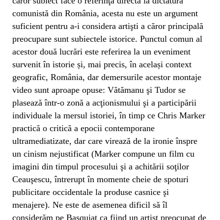
căror subiect face o referinţă directă la dictatura
comunistă din România, acesta nu este un argument
suficient pentru a-i considera artişti a căror principală
preocupare sunt subiectele istorice. Punctul comun al
acestor două lucrări este referirea la un eveniment
survenit în istorie și, mai precis, în același context
geografic, România, dar demersurile acestor montaje
video sunt aproape opuse: Vătămanu şi Tudor se
plasează într-o zonă a acţionismului şi a participării
individuale la mersul istoriei, în timp ce Chris Marker
practică o critică a epocii contemporane
ultramediatizate, dar care virează de la ironie înspre
un cinism nejustificat (Marker compune un film cu
imagini din timpul procesului şi a achitării soţilor
Ceauşescu, întrerupt în momente cheie de spoturi
publicitare occidentale la produse casnice şi
menajere). Ne este de asemenea dificil să îl
considerăm pe Basquiat ca fiind un artist preocupat de