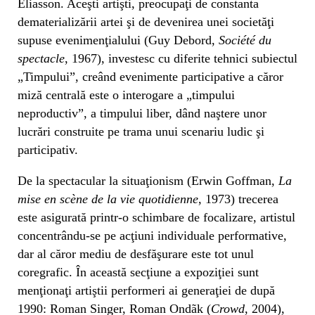
Eliasson. Aceşti artişti, preocupaţi de constanta
dematerializării artei şi de devenirea unei societăţi
supuse evenimenţialului (Guy Debord,
Société du
spectacle
, 1967), investesc cu diferite tehnici subiectul
„Timpului”, creând evenimente participative a căror
miză centrală este o interogare a „timpului
neproductiv”, a timpului liber, dând naştere unor
lucrări construite pe trama unui scenariu ludic şi
participativ.
De la spectacular la situaţionism (Erwin Goffman,
La
mise en scène de la vie quotidienne
, 1973) trecerea
este asigurată printr-o schimbare de focalizare, artistul
concentrându-se pe acţiuni individuale performative,
dar al căror mediu de desfăşurare este tot unul
coregrafic. În această secţiune a expoziţiei sunt
menţionaţi artiştii performeri ai generaţiei de după
1990: Roman Singer, Roman Ondãk (
Crowd
, 2004),