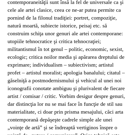
contemporaneităţii sunt însă la fel de universale ca şi
cele ale artei clasice, ceea ce ne-ar putea permite ca
pornind de la filonul tradiţiei: portret, compoziţie,
natură moartă, subiecte istorice, peisaj etc. să
construim schiţa unor genuri ale artei contemporane:
utopiile tehnocratice şi critica tehnocraţiei;
militantismul în tot genul – politic, economic, sexist,
ecologic; critica noilor media şi apărarea dreptului de
exprimare; individualism – subiectivism; artistul
profet – artistul moralist; apologia banalului; citatul –
găselniţă a postmodernismului şi vehicul al unei noi
iconografii conotate ambiguu şi plurivalent de fiecare
artist / comisar / critic. Vorbim desigur despre genuri,
dar distincţia lor nu se mai face în funcţie de stil sau
materialitate, ci doar prin prisma mesajului, căci arta
contemporană depăşeşte cadrele simple ale unei
„voinţe de artă” şi se îndreaptă vertiginos înspre o