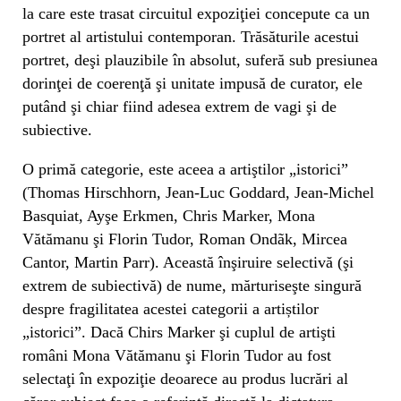
la care este trasat circuitul expoziţiei concepute ca un
portret al artistului contemporan. Trăsăturile acestui
portret, deşi plauzibile în absolut, suferă sub presiunea
dorinţei de coerenţă şi unitate impusă de curator, ele
putând şi chiar fiind adesea extrem de vagi şi de
subiective.
O primă categorie, este aceea a artiştilor „istorici”
(Thomas Hirschhorn, Jean-Luc Goddard, Jean-Michel
Basquiat, Ayşe Erkmen, Chris Marker, Mona
Vătămanu şi Florin Tudor, Roman Ondãk, Mircea
Cantor, Martin Parr). Această înşiruire selectivă (şi
extrem de subiectivă) de nume, mărturiseşte singură
despre fragilitatea acestei categorii a artiștilor
„istorici”. Dacă Chirs Marker şi cuplul de artişti
români Mona Vătămanu şi Florin Tudor au fost
selectaţi în expoziţie deoarece au produs lucrări al