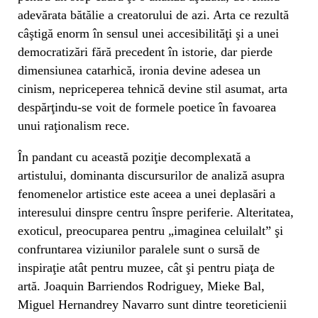
adevărata bătălie a creatorului de azi. Arta ce rezultă
câştigă enorm în sensul unei accesibilităţi şi a unei
democratizări fără precedent în istorie, dar pierde
dimensiunea catarhică, ironia devine adesea un
cinism, nepriceperea tehnică devine stil asumat, arta
despărţindu-se voit de formele poetice în favoarea
unui raţionalism rece.
În pandant cu această poziţie decomplexată a
artistului, dominanta discursurilor de analiză asupra
fenomenelor artistice este aceea a unei deplasări a
interesului dinspre centru înspre periferie. Alteritatea,
exoticul, preocuparea pentru „imaginea celuilalt” şi
confruntarea viziunilor paralele sunt o sursă de
inspiraţie atât pentru muzee, cât şi pentru piaţa de
artă. Joaquin Barriendos Rodriguey, Mieke Bal,
Miguel Hernandrey Navarro sunt dintre teoreticienii