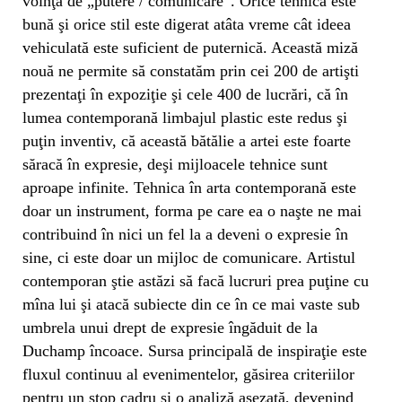
voinţă de „putere / comunicare”. Orice tehnică este
bună şi orice stil este digerat atâta vreme cât ideea
vehiculată este suficient de puternică. Această miză
nouă ne permite să constatăm prin cei 200 de artişti
prezentaţi în expoziţie şi cele 400 de lucrări, că în
lumea contemporană limbajul plastic este redus şi
puţin inventiv, că această bătălie a artei este foarte
săracă în expresie, deşi mijloacele tehnice sunt
aproape infinite. Tehnica în arta contemporană este
doar un instrument, forma pe care ea o naşte ne mai
contribuind în nici un fel la a deveni o expresie în
sine, ci este doar un mijloc de comunicare. Artistul
contemporan ştie astăzi să facă lucruri prea puţine cu
mîna lui şi atacă subiecte din ce în ce mai vaste sub
umbrela unui drept de expresie îngăduit de la
Duchamp încoace. Sursa principală de inspiraţie este
fluxul continuu al evenimentelor, găsirea criteriilor
pentru un stop cadru şi o analiză aşezată, devenind