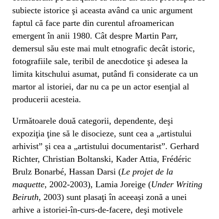
subiecte istorice şi aceasta având ca unic argument
faptul că face parte din curentul afroamerican
emergent în anii 1980. Cât despre Martin Parr,
demersul său este mai mult etnografic decât istoric,
fotografiile sale, teribil de anecdotice şi adesea la
limita kitschului asumat, putând fi considerate ca un
martor al istoriei, dar nu ca pe un actor esenţial al
producerii acesteia.
Următoarele două categorii, dependente, deşi
expoziţia ţine să le disocieze, sunt cea a „artistului
arhivist” şi cea a „artistului documentarist”. Gerhard
Richter, Christian Boltanski, Kader Attia, Frédéric
Brulz Bonarbé, Hassan Darsi (
Le projet de la
maquette
, 2002-2003), Lamia Joreige (
Under Writing
Beiruth
, 2003) sunt plasaţi în aceeaşi zonă a unei
arhive a istoriei-în-curs-de-facere, deşi motivele