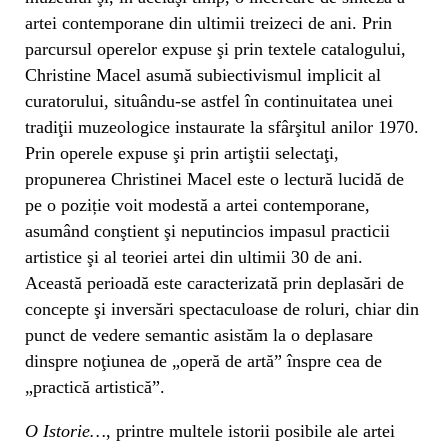
artei contemporane din ultimii treizeci de ani. Prin
parcursul operelor expuse şi prin textele catalogului,
Christine Macel asumă subiectivismul implicit al
curatorului, situându-se astfel în continuitatea unei
tradiţii muzeologice instaurate la sfârşitul anilor 1970.
Prin operele expuse şi prin artiştii selectaţi,
propunerea Christinei Macel este o lectură lucidă de
pe o poziție voit modestă a artei contemporane,
asumând conştient şi neputincios impasul practicii
artistice şi al teoriei artei din ultimii 30 de ani.
Această perioadă este caracterizată prin deplasări de
concepte şi inversări spectaculoase de roluri, chiar din
punct de vedere semantic asistăm la o deplasare
dinspre noţiunea de „operă de artă” înspre cea de
„practică artistică”.
O Istorie…
, printre multele istorii posibile ale artei