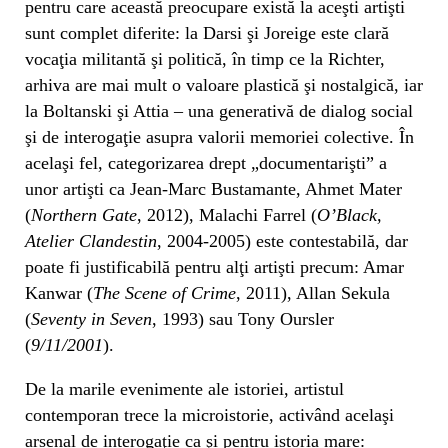
pentru care această preocupare există la aceşti artişti
sunt complet diferite: la Darsi şi Joreige este clară
vocaţia militantă şi politică, în timp ce la Richter,
arhiva are mai mult o valoare plastică şi nostalgică, iar
la Boltanski şi Attia – una generativă de dialog social
şi de interogaţie asupra valorii memoriei colective. În
acelaşi fel, categorizarea drept „documentarişti” a
unor artişti ca Jean-Marc Bustamante, Ahmet Mater
(
Northern Gate
, 2012), Malachi Farrel (
O’Black,
Atelier Clandestin
, 2004-2005) este contestabilă, dar
poate fi justificabilă pentru alţi artişti precum: Amar
Kanwar (
The Scene of Crime
, 2011), Allan Sekula
(
Seventy in Seven
, 1993) sau Tony Oursler
(
9/11/2001
).
De la marile evenimente ale istoriei, artistul
contemporan trece la microistorie, activând acelaşi
arsenal de interogaţie ca şi pentru istoria mare: