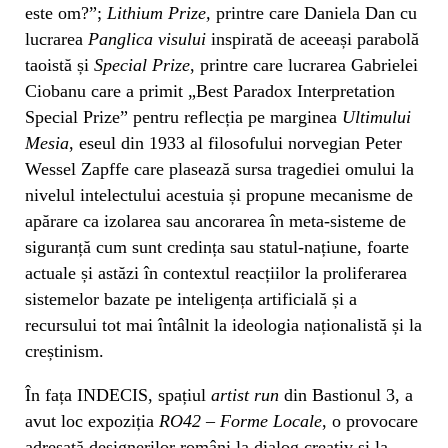
este om?”;
Lithium Prize,
printre care Daniela Dan cu
lucrarea
Panglica visului
inspirată de aceeași parabolă
taoistă și
Special Prize
, printre care lucrarea Gabrielei
Ciobanu care a primit „Best Paradox Interpretation
Special Prize” pentru reflecția pe marginea
Ultimului
Mesia
, eseul din 1933 al filosofului norvegian Peter
Wessel Zapffe care plasează sursa tragediei omului la
nivelul intelectului acestuia și propune mecanisme de
apărare ca izolarea sau ancorarea în meta-sisteme de
siguranță cum sunt credința sau statul-națiune, foarte
actuale și astăzi în contextul reacțiilor la proliferarea
sistemelor bazate pe inteligența artificială și a
recursului tot mai întâlnit la ideologia naționalistă și la
creștinism.
În fața INDECIS, spațiul
artist run
din Bastionul 3, a
avut loc expoziția
RO42 – Forme Locale
, o provocare
adresată designerilor români la dialog creativ și la