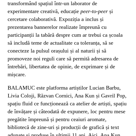
transformând spațiul într-un laborator de
experimentare creativă, educație
peer-to-peer
și
cercetare colaborativă. Expoziția a inclus și
prezentarea bannerelor realizate împreună cu
participanții la tabără despre cum ar trebui ca școala
să includă teme de actualitate ca toleranța, să se
conecteze la pulsul orașului și al naturii și să
promoveze noi reguli care să permită adresarea de
întrebări, libertatea de opinie, de exprimare și de
mișcare.
BALAMUC este platforma artiștilor Lucian Barbu,
Livia Coloji, Răzvan Cornici, Ana Kun și Gavril Pop,
spațiu fluid ce funcționează ca atelier de artiști, spațiu
de învățare și câteodată de expunere, loc pentru mese
pregătite împreună și pentru ceaiuri aromate,
bibliotecă de zine-uri și producții de grafică și text
adunate și produse în ultimii 11 ani. Aici, Ana Kun,