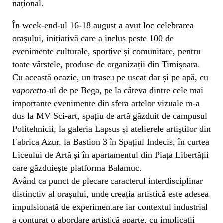
național.
În week-end-ul 16-18 august a avut loc celebrarea
orașului, inițiativă care a inclus peste 100 de
evenimente culturale, sportive și comunitare, pentru
toate vârstele, produse de organizații din Timișoara.
Cu această ocazie, un traseu pe uscat dar și pe apă, cu
vaporetto
-ul de pe Bega, pe la câteva dintre cele mai
importante evenimente din sfera artelor vizuale m-a
dus la MV Sci-art, spațiu de artă găzduit de campusul
Politehnicii, la galeria Lapsus și atelierele artiștilor din
Fabrica Azur, la Bastion 3 în Spațiul Indecis, în curtea
Liceului de Artă și în apartamentul din Piața Libertății
care găzduiește platforma Balamuc.
Având ca punct de plecare caracterul interdisciplinar
distinctiv al orașului, unde creația artistică este adesea
impulsionată de experimentare iar contextul industrial
a conturat o abordare artistică aparte, cu implicații