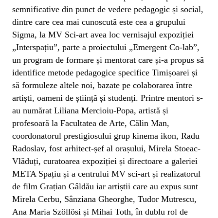
semnificative din punct de vedere pedagogic și social,
dintre care cea mai cunoscută este cea a grupului
Sigma, la MV Sci-art avea loc vernisajul expoziției
„Interspațiu”, parte a proiectului „Emergent Co-lab”,
un program de formare și mentorat care și-a propus să
identifice metode pedagogice specifice Timișoarei și
să formuleze altele noi, bazate pe colaborarea între
artiști, oameni de știință și studenți. Printre mentori s-
au numărat Liliana Mercioiu-Popa, artistă și
profesoară la Facultatea de Arte, Călin Man,
coordonatorul prestigiosului grup kinema ikon, Radu
Radoslav, fost arhitect-șef al orașului, Mirela Stoeac-
Vlăduți, curatoarea expoziției și directoare a galeriei
META Spațiu și a centrului MV sci-art și realizatorul
de film Grațian Gâldău iar artiștii care au expus sunt
Mirela Cerbu, Sânziana Gheorghe, Tudor Mutrescu,
Ana Maria Szöllösi și Mihai Toth, în dublu rol de