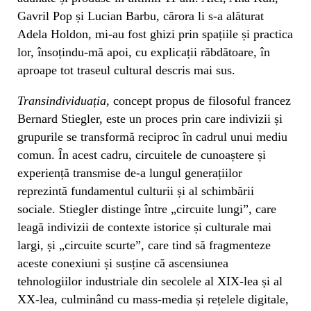
Gavril Pop și Lucian Barbu, cărora li s-a alăturat
Adela Holdon, mi-au fost ghizi prin spațiile și practica
lor, însoțindu-mă apoi, cu explicații răbdătoare, în
aproape tot traseul cultural descris mai sus.
Transindividuația
, concept propus de filosoful francez
Bernard Stiegler, este un proces prin care indivizii și
grupurile se transformă reciproc în cadrul unui mediu
comun. În acest cadru, circuitele de cunoaștere și
experiență transmise de-a lungul generațiilor
reprezintă fundamentul culturii și al schimbării
sociale. Stiegler distinge între „circuite lungi”, care
leagă indivizii de contexte istorice și culturale mai
largi, și „circuite scurte”, care tind să fragmenteze
aceste conexiuni și susține că ascensiunea
tehnologiilor industriale din secolele al XIX-lea și al
XX-lea, culminând cu mass-media și rețelele digitale,