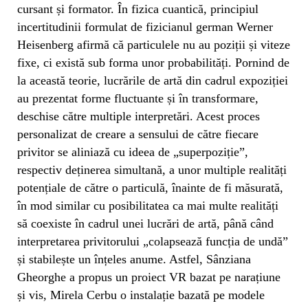
cursant și formator. În fizica cuantică, principiul
incertitudinii formulat de fizicianul german Werner
Heisenberg afirmă că particulele nu au poziții și viteze
fixe, ci există sub forma unor probabilități. Pornind de
la această teorie, lucrările de artă din cadrul expoziției
au prezentat forme fluctuante și în transformare,
deschise către multiple interpretări. Acest proces
personalizat de creare a sensului de către fiecare
privitor se aliniază cu ideea de „superpoziție”,
respectiv deținerea simultană, a unor multiple realități
potențiale de către o particulă, înainte de fi măsurată,
în mod similar cu posibilitatea ca mai multe realități
să coexiste în cadrul unei lucrări de artă, până când
interpretarea privitorului „colapsează funcția de undă”
și stabilește un înțeles anume. Astfel, Sânziana
Gheorghe a propus un proiect VR bazat pe narațiune
și vis, Mirela Cerbu o instalație bazată pe modele