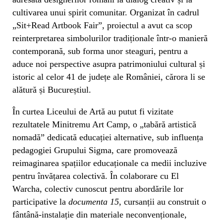
cultivarea unui spirit comunitar. Organizat în cadrul
„Sit+Read Artbook Fair”, proiectul a avut ca scop
reinterpretarea simbolurilor tradiționale într-o manieră
contemporană, sub forma unor steaguri, pentru a
aduce noi perspective asupra patrimoniului cultural și
istoric al celor 41 de județe ale României, cărora li se
alătură și Bucureștiul.
În curtea Liceului de Artă au putut fi vizitate
rezultatele Minitremu Art Camp, o „tabără artistică
nomadă” dedicată educației alternative, sub influența
pedagogiei Grupului Sigma, care promovează
reimaginarea spațiilor educaționale ca medii incluzive
pentru învățarea colectivă. În colaborare cu El
Warcha, colectiv cunoscut pentru abordările lor
participative la
documenta 15
, cursanții au construit o
fântână-instalație din materiale neconvenționale,