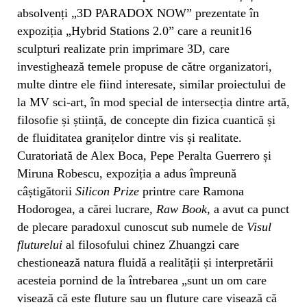
absolvenți „3D PARADOX NOW” prezentate în
expoziția „Hybrid Stations 2.0” care a reunit16
sculpturi realizate prin imprimare 3D, care
investighează temele propuse de către organizatori,
multe dintre ele fiind interesate, similar proiectului de
la MV sci-art, în mod special de intersecția dintre artă,
filosofie și știință, de concepte din fizica cuantică și
de fluiditatea granițelor dintre vis și realitate.
Curatoriată de Alex Boca, Pepe Peralta Guerrero și
Miruna Robescu, expoziția a adus împreună
câștigătorii
Silicon Prize
printre care Ramona
Hodorogea, a cărei lucrare,
Raw Book
, a avut ca punct
de plecare paradoxul cunoscut sub numele de
Visul
fluturelui
al filosofului chinez Zhuangzi care
chestionează natura fluidă a realității și interpretării
acesteia pornind de la întrebarea „sunt un om care
visează că este fluture sau un fluture care visează că