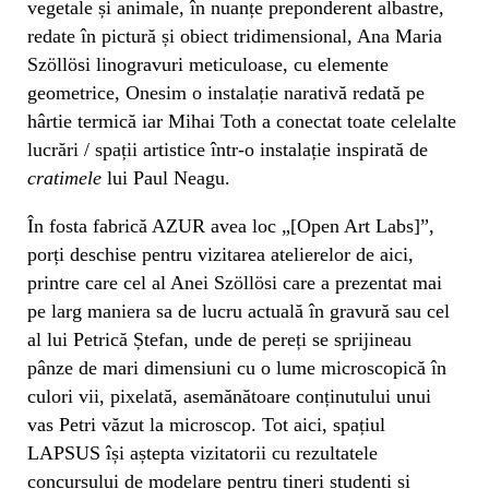
vegetale și animale, în nuanțe preponderent albastre,
redate în pictură și obiect tridimensional, Ana Maria
Szöllösi linogravuri meticuloase, cu elemente
geometrice, Onesim o instalație narativă redată pe
hârtie termică iar Mihai Toth a conectat toate celelalte
lucrări / spații artistice într-o instalație inspirată de
cratimele
lui Paul Neagu.
În fosta fabrică AZUR avea loc „[Open Art Labs]”,
porți deschise pentru vizitarea atelierelor de aici,
printre care cel al Anei Szöllösi care a prezentat mai
pe larg maniera sa de lucru actuală în gravură sau cel
al lui Petrică Ștefan, unde de pereți se sprijineau
pânze de mari dimensiuni cu o lume microscopică în
culori vii, pixelată, asemănătoare conținutului unui
vas Petri văzut la microscop. Tot aici, spațiul
LAPSUS își aștepta vizitatorii cu rezultatele
concursului de modelare pentru tineri studenți și