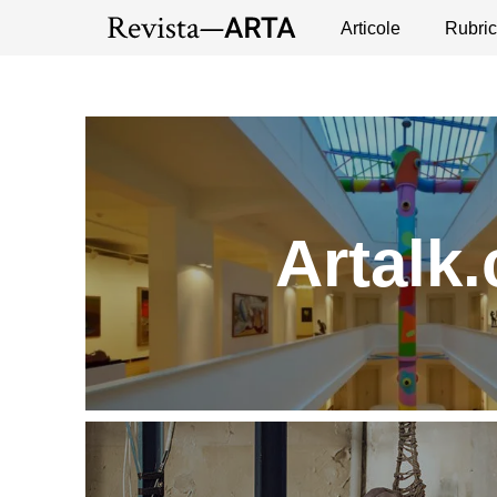
Expoziții
Evenimente
Articole
Interviuri
Rubric
Pub
Artalk.