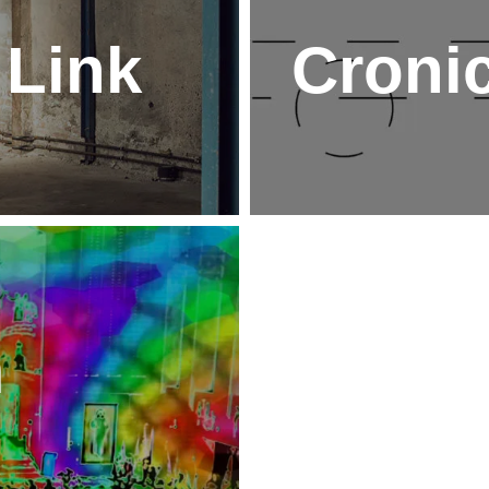
 Link
Cronic
m