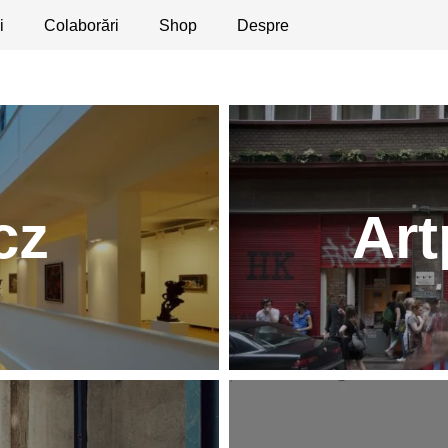
i
licaţii
Colaborări
Dezbateri
Shop
Apeluri
Despre
cz
Art