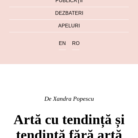
PUBLICAŢII
DEZBATERI
APELURI
EN
RO
De
Xandra Popescu
Artă cu tendință și
tendință fără artă