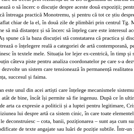
ează o să încerc o discuție despre aceste două expoziții; pent
că întreaga practică Monotremu, și pentru că tot ce știu despre
flat chiar de la el, în două zile de plimbări prin centrul Tg.
e să mă distanțez și să încerc să înțeleg care este interesul ac
ș spune că la baza discuției stă constatarea că practica și dis
trează o înțelegere reală a categoriei de artă contemporană, pe
inesc în textele mele. Situația lor lejer ex-centrică, în timp și 
uțin câteva piste pentru analiza coordonatelor pe care s-a dezv
 dezvolte un sistem care tensionează în permanență realitatea 
nța, succesul și faima.
n este unul din acei artiști care înțeleg
e
mecanismele sistemul
atât de bine, încât își permite să fie ingenuu. După ce în ult
de arta ca expresie a politicii și a luptei pentru legitimare, Cri
ziunea lui despre artă ca sistem cinic, în care toate elemente
le deconstruiesc – cota, banii, poziționarea – sunt așa cum su
odificate de texte angajate sau luări de poziție subtile. Într-un 