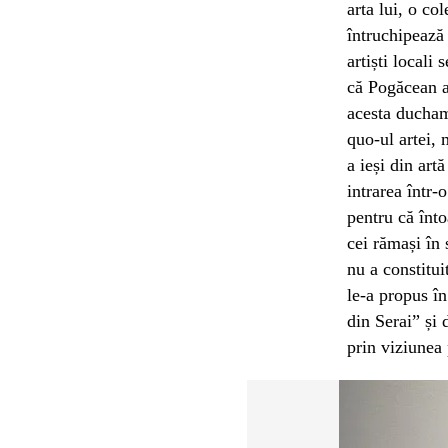
arta lui, o co
întruchipează 
artiști locali
că Pogăcean a
acesta ducham
quo-ul artei, 
a ieși din art
intrarea într-
pentru că înto
cei rămași în 
nu a constitui
le-a propus în
din Serai” și 
prin viziunea 