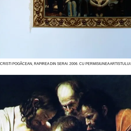
CRISTI POGĂCEAN, RAPIREA DIN SERAI. 2006. CU PERMISIUNEA ARTISTULUI