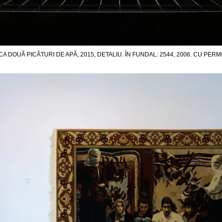
A DOUĂ PICĂTURI DE APĂ, 2015, DETALIU. ÎN FUNDAL: 2544, 2006. CU PERM