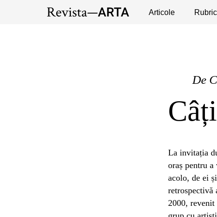
Expoziții
Evenimente
Articole
Interviuri
Rubric
Pub
De
C
Câți
La invitația 
oraș pentru a 
acolo, de ei ș
retrospectivă 
2000, revenit 
grup cu artișt