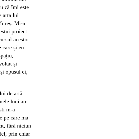
ru că îmi este
 arta lui
 Mureș. Mi-a
estui proiect
cursul acestor
 care și eu
spațiu,
oltat și
și opusul ei,
ui de artă
imele luni am
sti m-a
le pe care mă
nt, fără niciun
fel, prin chiar