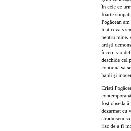
În cele ce urm
foarte simpati
Pogăcean am a
luat ceva vrem
pentru mine. A
artiști demons
încerc s-o def
deschide cel p
continuă să se
banii și inoce
Cristi Pogăcea
contemporană 
fost obsedată 
dezarmat cu vi
străduisem să 
risc de a fi m