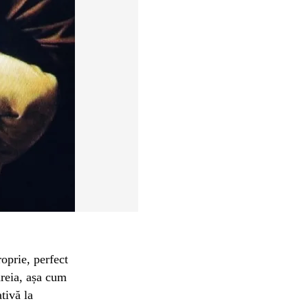
roprie, perfect
ăreia, așa cum
tivă la