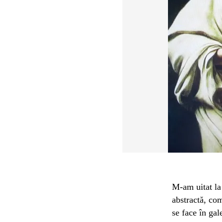
M-am uitat la 
abstractă, co
se face în gal