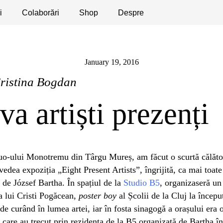
i
licaţii
Colaborări
Dezbateri
Shop
Apeluri
Despre
January 19, 2016
ristina Bogdan
va artiști prezenți
duo-ului Monotremu din Târgu Mureș, am făcut o scurtă călător
vedea expoziția „Eight Present Artists”, îngrijită, ca mai toate
i de József Bartha. În spațiul de la
Studio B5
, organizaseră un
a lui Cristi Pogăcean,
poster boy
al Școlii de la Cluj la începu
de curând în lumea artei, iar în fosta sinagogă a orașului era 
i care au trecut prin rezidența de la B5 organizată de Bartha în