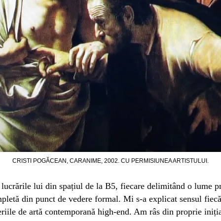
CRISTI POGĂCEAN, CARANIME, 2002. CU PERMISIUNEA ARTISTULUI.
lucrările lui din spațiul de la B5, fiecare delimitând o lume p
mpletă din punct de vedere formal. Mi s-a explicat sensul fiec
eriile de artă contemporană high-end. Am râs din proprie iniția