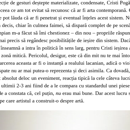
lecție de gesturi deștepte materializate, condensate, Cristi Pog
ceea ce am tot evitat să recunosc că ar fi arta contemporană. 
 se pot lăuda că ar fi penetrat și eventual înțeles acest sistem. 
 decis, chiar în culmea faimei, să dispară complet de pe scen
pian m-a făcut să îmi chestionez – din nou – propriile răspuns
mai precis să regândesc posibilitățile de ieșire din sistem. Da
ă înseamnă a intra în politică în sens larg, pentru Cristi ieșirea
o zonă mitică. Pericolul, desigur, este că din mit nu te mai înto
arcerea aceasta ar fi o instanță a realului lacanian, adică o vio
spate nu ar mai putea-o reprezenta și deci asimila. Ca dovadă,
t absolut deloc un eveniment, reacția tipică la cele câteva lucr
 ultimii 2-3 ani fiind de a le compara cu standardul unei pies
de a constata că, cel puțin,
nu
erau mai bune. Dar acest lucru s
pe care artistul a construit-o despre artă.