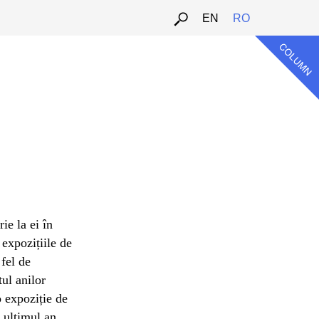
EN
RO
ie la ei în
 expozițiile de
 fel de
tul anilor
o expoziție de
 ultimul an.