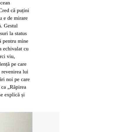
ăcean
Cred că puțini
Nu e de mirare
ă. Gestul
uri la status
că pentru mine
 a echivalat cu
rci viu,
lență pe care
 revenirea lui
ări noi pe care
e ca „Răpirea
e explică și