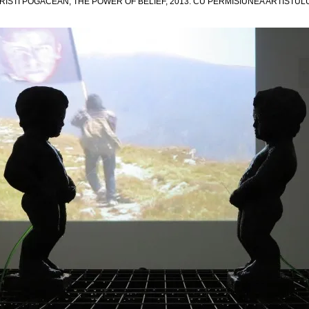
RISTI POGĂCEAN, THE POWER OF BELIEF, 2013. CU PERMISIUNEA ARTISTULU