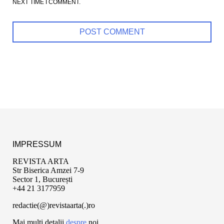
NEXT TIME I COMMENT.
IMPRESSUM
REVISTA ARTA
Str Biserica Amzei 7-9
Sector 1, București
+44 21 3177959
redactie(@)revistaarta(.)ro
Mai multi detalii
despre
noi.