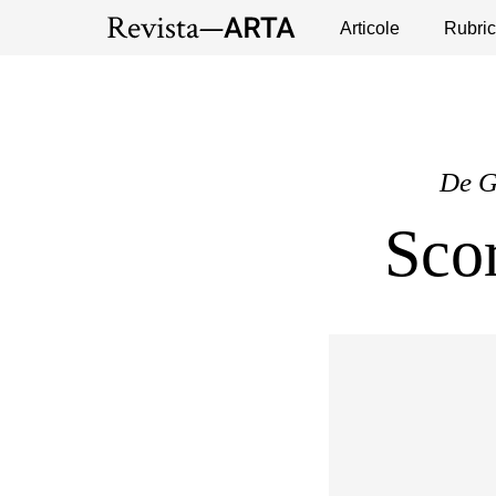
Expoziții
Evenimente
Articole
Interviuri
Rubric
Pub
De
G
Sco