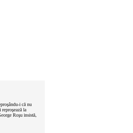
reproşându-i că nu
îi reproşează la
George Roşu insistă,