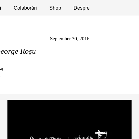
i
licaţii
Colaborări
Dezbateri
Shop
Apeluri
Despre
September 30, 2016
eorge Roșu
r