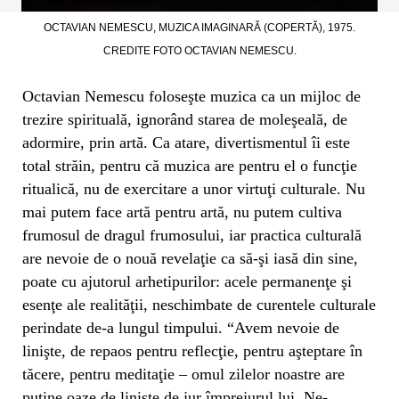
OCTAVIAN NEMESCU, MUZICA IMAGINARĂ (COPERTĂ), 1975.
CREDITE FOTO OCTAVIAN NEMESCU.
Octavian Nemescu foloseşte muzica ca un mijloc de
trezire spirituală, ignorând starea de moleşeală, de
adormire, prin artă. Ca atare, divertismentul îi este
total străin, pentru că muzica are pentru el o funcţie
ritualică, nu de exercitare a unor virtuţi culturale. Nu
mai putem face artă pentru artă, nu putem cultiva
frumosul de dragul frumosului, iar practica culturală
are nevoie de o nouă revelaţie ca să-şi iasă din sine,
poate cu ajutorul arhetipurilor: acele permanenţe şi
esenţe ale realităţii, neschimbate de curentele culturale
perindate de-a lungul timpului. “Avem nevoie de
linişte, de repaos pentru reflecţie, pentru aşteptare în
tăcere, pentru meditaţie – omul zilelor noastre are
puţine oaze de linişte de jur împrejurul lui. Ne-