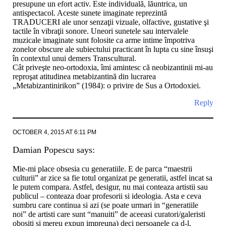
presupune un efort activ. Este individuală, lăuntrica, un
antispectacol. Aceste sunete imaginate reprezintă
TRADUCERI ale unor senzaţii vizuale, olfactive, gustative şi
tactile în vibraţii sonore. Uneori sunetele sau intervalele
muzicale imaginate sunt folosite ca arme intime împotriva
zonelor obscure ale subiectului practicant în lupta cu sine însuşi
în contextul unui demers Transcultural.
Cât priveşte neo-ortodoxia, îmi amintesc că neobizantinii mi-au
reproşat atitudinea metabizantină din lucrarea
„Metabizantinirikon” (1984): o privire de Sus a Ortodoxiei.
Reply
OCTOBER 4, 2015 AT 6:11 PM
Damian Popescu
says:
Mie-mi place obsesia cu generatiile. E de parca “maestrii
culturii” ar zice sa fie totul organizat pe generatii, astfel incat sa
le putem compara. Astfel, desigur, nu mai conteaza artistii sau
publicul – conteaza doar profesorii si ideologia. Asta e ceva
sumbru care continua si azi (se poate urmari in “generatiile
noi” de artisti care sunt “manuiti” de aceeasi curatori/galeristi
obositi si mereu expun impreuna) deci persoanele ca d-l.