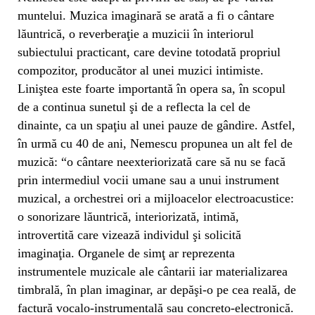
muntelui. Muzica imaginară se arată a fi o cântare
lăuntrică, o reverberaţie a muzicii în interiorul
subiectului practicant, care devine totodată propriul
compozitor, producător al unei muzici intimiste.
Liniştea este foarte importantă în opera sa, în scopul
de a continua sunetul şi de a reflecta la cel de
dinainte, ca un spaţiu al unei pauze de gândire. Astfel,
în urmă cu 40 de ani, Nemescu propunea un alt fel de
muzică: “o cântare neexteriorizată care să nu se facă
prin intermediul vocii umane sau a unui instrument
muzical, a orchestrei ori a mijloacelor electroacustice:
o sonorizare lăuntrică, interiorizată, intimă,
introvertită care vizează individul şi solicită
imaginaţia. Organele de simţ ar reprezenta
instrumentele muzicale ale cântarii iar materializarea
timbrală, în plan imaginar, ar depăşi-o pe cea reală, de
factură vocalo-instrumentală sau concreto-electronică.