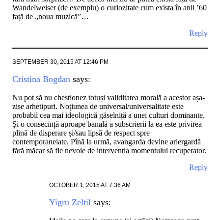
Wandelweiser (de exemplu) o curiozitate cum exista în anii ’60
față de „noua muzică”…
Reply
SEPTEMBER 30, 2015 AT 12:46 PM
Cristina Bogdan
says:
Nu pot să nu chestionez totuși validitatea morală a acestor așa-
zise arhetipuri. Noțiunea de universal/universalitate este
probabil cea mai ideologică găselniță a unei culturi dominante.
Și o consecință aproape banală a subscrierii la ea este privirea
plină de disperare și/sau lipsă de respect spre
contemporaneiate. Pînă la urmă, avangarda devine ariergardă
fără măcar să fie nevoie de intervenția momentului recuperator.
Reply
OCTOBER 1, 2015 AT 7:36 AM
Yigru Zeltil
says: