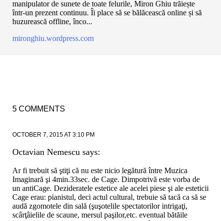
manipulator de sunete de toate felurile, Miron Ghiu trăiește
într-un prezent continuu. Îi place să se bălăcească online și să
huzurească offline, înco...
mironghiu.wordpress.com
5 COMMENTS
OCTOBER 7, 2015 AT 3:10 PM
Octavian Nemescu
says:
Ar fi trebuit să ştiţi că nu este nicio legătură între Muzica
Imaginară şi 4min.33sec. de Cage. Dimpotrivă este vorba de
un antiCage. Dezideratele estetice ale acelei piese şi ale esteticii
Cage erau: pianistul, deci actul cultural, trebuie să tacă ca să se
audă zgomotele din sală (şuşotelile spectatorilor intrigaţi,
scârţâielile de scaune, mersul paşilor,etc. eventual bătăile