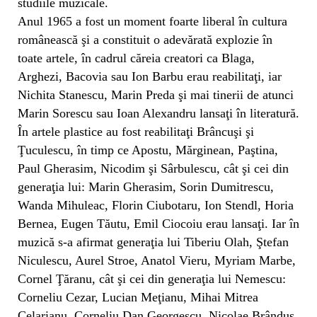
studiile muzicale.
Anul 1965 a fost un moment foarte liberal în cultura
românească şi a constituit o adevărată explozie în
toate artele, în cadrul căreia creatori ca Blaga,
Arghezi, Bacovia sau Ion Barbu erau reabilitaţi, iar
Nichita Stanescu, Marin Preda şi mai tinerii de atunci
Marin Sorescu sau Ioan Alexandru lansaţi în literatură.
În artele plastice au fost reabilitaţi Brâncuşi şi
Ţuculescu, în timp ce Apostu, Mărginean, Paştina,
Paul Gherasim, Nicodim şi Sârbulescu, cât şi cei din
generaţia lui: Marin Gherasim, Sorin Dumitrescu,
Wanda Mihuleac, Florin Ciubotaru, Ion Stendl, Horia
Bernea, Eugen Tăutu, Emil Ciocoiu erau lansaţi. Iar în
muzică s-a afirmat generaţia lui Tiberiu Olah, Ştefan
Niculescu, Aurel Stroe, Anatol Vieru, Myriam Marbe,
Cornel Ţăranu, cât şi cei din generaţia lui Nemescu:
Corneliu Cezar, Lucian Meţianu, Mihai Mitrea
Celarianu, Corneliu Dan Georgescu, Nicolae Brânduş,