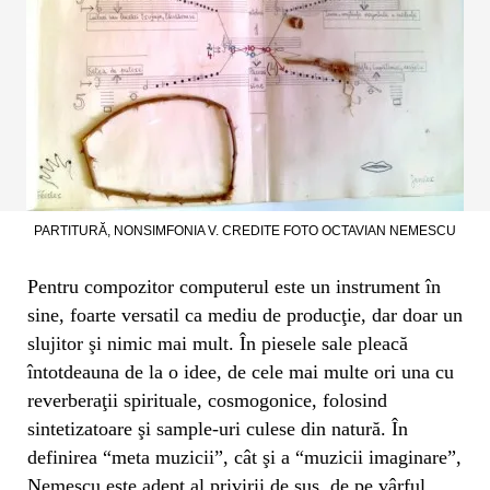
PARTITURĂ, NONSIMFONIA V. CREDITE FOTO OCTAVIAN NEMESCU
Pentru compozitor computerul este un instrument în
sine, foarte versatil ca mediu de producţie, dar doar un
slujitor şi nimic mai mult. În piesele sale pleacă
întotdeauna de la o idee, de cele mai multe ori una cu
reverberaţii spirituale, cosmogonice, folosind
sintetizatoare şi sample-uri culese din natură. În
definirea “meta muzicii”, cât şi a “muzicii imaginare”,
Nemescu este adept al privirii de sus, de pe vârful