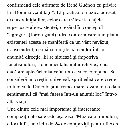
confirmând cele afirmate de René Guénon cu privire
la „Domnia Cantităţii”. El practică o muzică adresată
exclusiv iniţiaţilor, celor care trăiesc la etajele
superioare ale existenţei, crezând în conceptul
“egregor” (formă gând), idee conform căreia în planul
existenţei acesta se manifestă ca un vânt nevăzut,
transcendent, ce mână minţile oamenilor într-o
anumită direcţie. El se situează şi împotriva
fanatismului şi fundamentalismului religios, chiar
dacă are aplecări mistice în tot ceea ce compune. Se
consideră un creştin universal, spiritualist care crede
în lumea de Dincolo şi în reîncarnare, având nu o data
sentimentul că “mai fusese într-un anumit loc” într-o
altă viaţă.
Una dintre cele mai importante şi interesante
compoziţii ale sale este aşa-zisa “Muzică a timpului şi
a locului”, un ciclu de 24 de compoziţii pentru fiecare