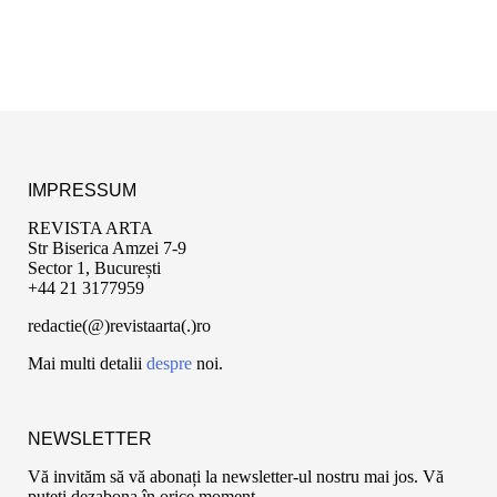
IMPRESSUM
REVISTA ARTA
Str Biserica Amzei 7-9
Sector 1, București
+44 21 3177959
redactie(@)revistaarta(.)ro
Mai multi detalii
despre
noi.
NEWSLETTER
Vă invităm să vă abonați la newsletter-ul nostru mai jos. Vă
puteți dezabona în orice moment.