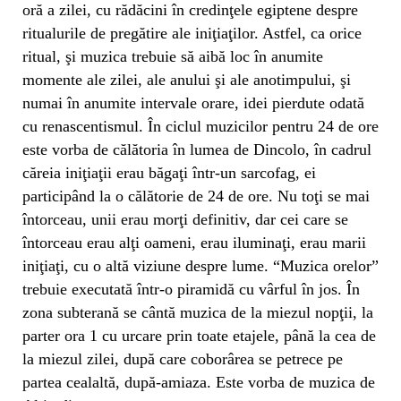
oră a zilei, cu rădăcini în credinţele egiptene despre
ritualurile de pregătire ale iniţiaţilor. Astfel, ca orice
ritual, şi muzica trebuie să aibă loc în anumite
momente ale zilei, ale anului şi ale anotimpului, şi
numai în anumite intervale orare, idei pierdute odată
cu renascentismul. În ciclul muzicilor pentru 24 de ore
este vorba de călătoria în lumea de Dincolo, în cadrul
căreia iniţiaţii erau băgaţi într-un sarcofag, ei
participând la o călătorie de 24 de ore. Nu toţi se mai
întorceau, unii erau morţi definitiv, dar cei care se
întorceau erau alţi oameni, erau iluminaţi, erau marii
iniţiaţi, cu o altă viziune despre lume. “Muzica orelor”
trebuie executată într-o piramidă cu vârful în jos. În
zona subterană se cântă muzica de la miezul nopţii, la
parter ora 1 cu urcare prin toate etajele, până la cea de
la miezul zilei, după care coborârea se petrece pe
partea cealaltă, după-amiaza. Este vorba de muzica de