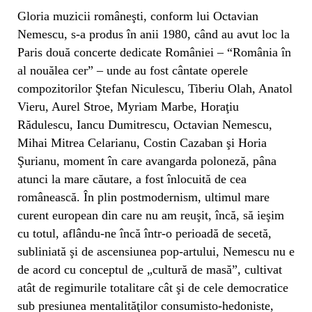
Gloria muzicii româneşti, conform lui Octavian
Nemescu, s-a produs în anii 1980, când au avut loc la
Paris două concerte dedicate României – “România în
al nouălea cer” – unde au fost cântate operele
compozitorilor Ştefan Niculescu, Tiberiu Olah, Anatol
Vieru, Aurel Stroe, Myriam Marbe, Horaţiu
Rădulescu, Iancu Dumitrescu, Octavian Nemescu,
Mihai Mitrea Celarianu, Costin Cazaban şi Horia
Şurianu, moment în care avangarda poloneză, pâna
atunci la mare căutare, a fost înlocuită de cea
românească. În plin postmodernism, ultimul mare
curent european din care nu am reuşit, încă, să ieşim
cu totul, aflându-ne încă într-o perioadă de secetă,
subliniată şi de ascensiunea pop-artului, Nemescu nu e
de acord cu conceptul de „cultură de masă”, cultivat
atât de regimurile totalitare cât şi de cele democratice
sub presiunea mentalităţilor consumisto-hedoniste,