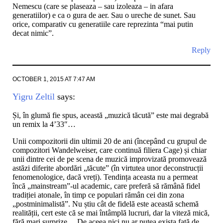
Nemescu (care se plaseaza – sau izoleaza – in afara
generatiilor) e ca o gura de aer. Sau o ureche de sunet. Sau
orice, comparativ cu generatiile care reprezinta “mai putin
decat nimic”.
Reply
OCTOBER 1, 2015 AT 7:47 AM
Yigru Zeltil
says:
Și, în glumă fie spus, această „muzică tăcută” este mai degrabă
un remix la 4’33″…
Unii compozitorii din ultimii 20 de ani (începând cu grupul de
compozitori Wandelweiser, care continuă filiera Cage) și chiar
unii dintre cei de pe scena de muzică improvizată promovează
astăzi diferite abordări „tăcute” (în virtutea unor deconstrucții
fenomenologice, dacă vreți). Tendința aceasta nu a permeat
încă „mainstream”-ul academic, care preferă să rămână fidel
tradiției atonale, în timp ce populari rămân cei din zona
„postminimalistă”. Nu știu cât de fidelă este această schemă
realității, cert este că se mai întâmplă lucruri, dar la viteză mică,
fără mari surprize… De aceea nici nu ar putea exista față de