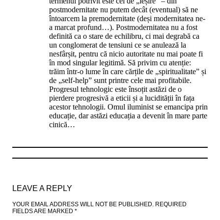
termenul potrivit este cel de „ieșire” – din
postmodernitate nu putem decât (eventual) să ne
întoarcem la premodernitate (deși modernitatea ne-
a marcat profund…). Postmodernitatea nu a fost
definită ca o stare de echilibru, ci mai degrabă ca
un conglomerat de tensiuni ce se anulează la
nesfârșit, pentru că nicio autoritate nu mai poate fi
în mod singular legitimă. Să privim cu atenție:
trăim într-o lume în care cărțile de „spiritualitate” și
de „self-help” sunt printre cele mai profitabile.
Progresul tehnologic este însoțit astăzi de o
pierdere progresivă a eticii și a lucidității în fața
acestor tehnologii. Omul iluminist se emancipa prin
educație, dar astăzi educația a devenit în mare parte
cinică…
LEAVE A REPLY
YOUR EMAIL ADDRESS WILL NOT BE PUBLISHED.
REQUIRED
FIELDS ARE MARKED
*