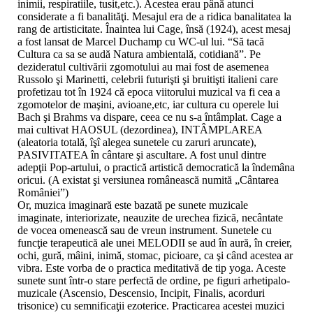
inimii, respiratiile, tusit,etc.). Acestea erau până atunci
considerate a fi banalităţi. Mesajul era de a ridica banalitatea la
rang de artisticitate. Înaintea lui Cage, însă (1924), acest mesaj
a fost lansat de Marcel Duchamp cu WC-ul lui. “Să tacă
Cultura ca sa se audă Natura ambientală, cotidiană”. Pe
dezideratul cultivării zgomotului au mai fost de asemenea
Russolo şi Marinetti, celebrii futurişti şi bruitişti italieni care
profetizau tot în 1924 că epoca viitorului muzical va fi cea a
zgomotelor de maşini, avioane,etc, iar cultura cu operele lui
Bach şi Brahms va dispare, ceea ce nu s-a întâmplat. Cage a
mai cultivat HAOSUL (dezordinea), INTÂMPLAREA
(aleatoria totală, îşî alegea sunetele cu zaruri aruncate),
PASIVITATEA în cântare şi ascultare. A fost unul dintre
adepţii Pop-artului, o practică artistică democratică la îndemâna
oricui. (A existat şi versiunea românească numită „Cântarea
României”)
Or, muzica imaginară este bazată pe sunete muzicale
imaginate, interiorizate, neauzite de urechea fizică, necântate
de vocea omenească sau de vreun instrument. Sunetele cu
funcţie terapeutică ale unei MELODII se aud în aură, în creier,
ochi, gură, mâini, inimă, stomac, picioare, ca şi când acestea ar
vibra. Este vorba de o practica meditativă de tip yoga. Aceste
sunete sunt într-o stare perfectă de ordine, pe figuri arhetipalo-
muzicale (Ascensio, Descensio, Incipit, Finalis, acorduri
trisonice) cu semnificaţii ezoterice. Practicarea acestei muzici