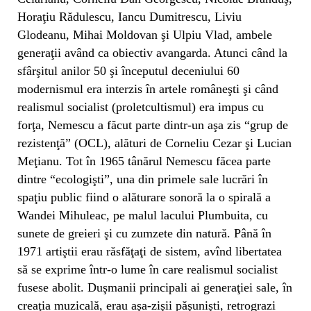
Horaţiu Rădulescu, Iancu Dumitrescu, Liviu
Glodeanu, Mihai Moldovan şi Ulpiu Vlad, ambele
generaţii având ca obiectiv avangarda. Atunci când la
sfârşitul anilor 50 şi începutul deceniului 60
modernismul era interzis în artele româneşti şi când
realismul socialist (proletcultismul) era impus cu
forţa, Nemescu a făcut parte dintr-un aşa zis “grup de
rezistenţă” (OCL), alături de Corneliu Cezar şi Lucian
Meţianu. Tot în 1965 tânărul Nemescu făcea parte
dintre “ecologişti”, una din primele sale lucrări în
spaţiu public fiind o alăturare sonoră la o spirală a
Wandei Mihuleac, pe malul lacului Plumbuita, cu
sunete de greieri şi cu zumzete din natură. Până în
1971 artiştii erau răsfăţaţi de sistem, avînd libertatea
să se exprime într-o lume în care realismul socialist
fusese abolit. Duşmanii principali ai generaţiei sale, în
creaţia muzicală, erau aşa-zişii păşunişti, retrograzi