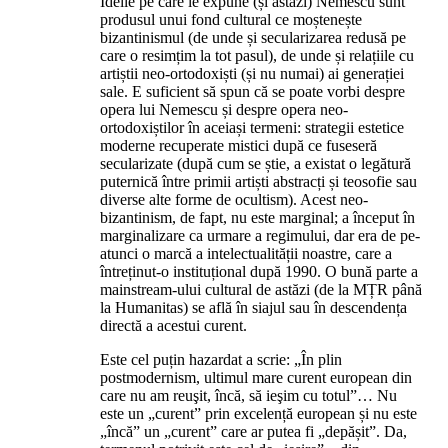
Ideile pe care le expune (și astăzi) Nemescu sunt
produsul unui fond cultural ce moștenește
bizantinismul (de unde și secularizarea redusă pe
care o resimțim la tot pasul), de unde și relațiile cu
artiștii neo-ortodoxiști (și nu numai) ai generației
sale. E suficient să spun că se poate vorbi despre
opera lui Nemescu și despre opera neo-
ortodoxiștilor în aceiași termeni: strategii estetice
moderne recuperate mistici după ce fuseseră
secularizate (după cum se știe, a existat o legătură
puternică între primii artiști abstracți și teosofie sau
diverse alte forme de ocultism). Acest neo-
bizantinism, de fapt, nu este marginal; a început în
marginalizare ca urmare a regimului, dar era de pe-
atunci o marcă a intelectualității noastre, care a
întreținut-o instituțional după 1990. O bună parte a
mainstream-ului cultural de astăzi (de la MȚR până
la Humanitas) se află în siajul sau în descendența
directă a acestui curent.
Este cel puțin hazardat a scrie: „În plin
postmodernism, ultimul mare curent european din
care nu am reuşit, încă, să ieşim cu totul”… Nu
este un „curent” prin excelență european și nu este
„încă” un „curent” care ar putea fi „depășit”. Da,