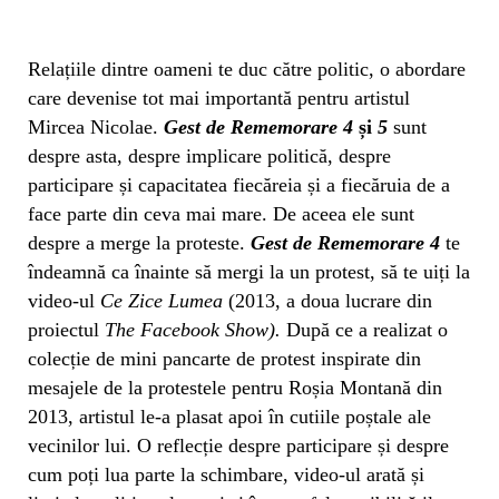
Relațiile dintre oameni te duc către politic, o abordare
care devenise tot mai importantă pentru artistul
Mircea Nicolae.
Gest de Rememorare 4
și
5
sunt
despre asta, despre implicare politică, despre
participare și capacitatea fiecăreia și a fiecăruia de a
face parte din ceva mai mare. De aceea ele sunt
despre a merge la proteste.
Gest de Rememorare 4
te
îndeamnă ca înainte să mergi la un protest, să te uiți la
video-ul
Ce Zice Lumea
(2013, a doua lucrare din
proiectul
The Facebook Show).
După ce a realizat o
colecție de mini pancarte de protest inspirate din
mesajele de la protestele pentru Roșia Montană din
2013, artistul le-a plasat apoi în cutiile poștale ale
vecinilor lui. O reflecție despre participare și despre
cum poți lua parte la schimbare, video-ul arată și