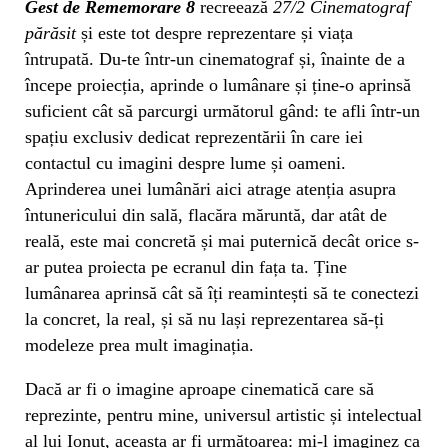
Gest de Rememorare 8
recreează
27/2 Cinematograf
părăsit
și este tot despre reprezentare și viața
întrupată. Du-te într-un cinematograf și, înainte de a
începe proiecția, aprinde o lumânare și ține-o aprinsă
suficient cât să parcurgi următorul gând: te afli într-un
spațiu exclusiv dedicat reprezentării în care iei
contactul cu imagini despre lume și oameni.
Aprinderea unei lumânări aici atrage atenția asupra
întunericului din sală, flacăra măruntă, dar atât de
reală, este mai concretă și mai puternică decât orice s-
ar putea proiecta pe ecranul din fața ta. Ține
lumânarea aprinsă cât să îți reamintești să te conectezi
la concret, la real, și să nu lași reprezentarea să-ți
modeleze prea mult imaginația.
Dacă ar fi o imagine aproape cinematică care să
reprezinte, pentru mine, universul artistic și intelectual
al lui Ionuț, aceasta ar fi următoarea: mi-l imaginez ca