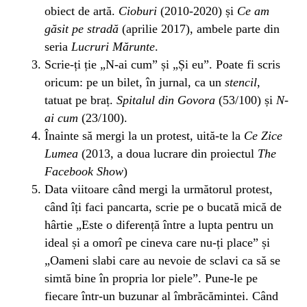
obiect de artă.
Cioburi
(2010-2020) și
Ce am
găsit pe stradă
(aprilie 2017), ambele parte din
seria
Lucruri Mărunte
.
Scrie-ți ție „N-ai cum” și „Și eu”. Poate fi scris
oricum: pe un bilet, în jurnal, ca un
stencil
,
tatuat pe braț.
Spitalul din Govora
(53/100) și
N-
ai cum
(23/100).
Înainte să mergi la un protest, uită-te la
Ce Zice
Lumea
(2013, a doua lucrare din proiectul
The
Facebook Show
)
Data viitoare când mergi la următorul protest,
când îți faci pancarta, scrie pe o bucată mică de
hârtie „Este o diferență între a lupta pentru un
ideal și a omorî pe cineva care nu-ți place” și
„Oameni slabi care au nevoie de sclavi ca să se
simtă bine în propria lor piele”. Pune-le pe
fiecare într-un buzunar al îmbrăcămintei. Când