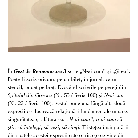
În
Gest de Rememorare 3
scrie „N-ai cum” și „Și eu”.
Poate fi scris oricum: pe un bilet, în jurnal, ca un
stencil, tatuat pe braț. Evocând scrierile pe pereți din
Spitalul din Govora
(Nr. 53 / Seria 100) și
N-ai cum
(Nr. 23 / Seria 100), gestul pune una lângă alta două
expresii ce ilustrează relaționări fundamentale umane:
singurătatea și alăturarea.
„N-ai cum”, n-ai cum să
știi, să înțelegi, să vezi, să simți
. Tristețea însingurării
din spatele acestei expresii este o tristețe ce vine din