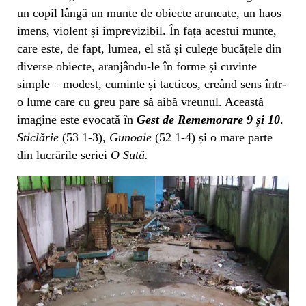
un copil lângă un munte de obiecte aruncate, un haos
imens, violent și imprevizibil. În fața acestui munte,
care este, de fapt, lumea, el stă și culege bucățele din
diverse obiecte, aranjându-le în forme și cuvinte
simple – modest, cuminte și tacticos, creând sens într-
o lume care cu greu pare să aibă vreunul. Această
imagine este evocată în
Gest de Rememorare 9 și 10
.
Sticlărie
(53 1-3),
Gunoaie
(52 1-4) și o mare parte
din lucrările seriei
O Sută.