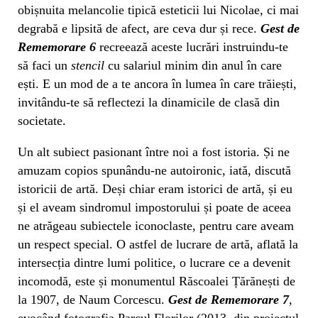
obișnuita melancolie tipică esteticii lui Nicolae, ci mai
degrabă e lipsită de afect, are ceva dur și rece.
Gest de
Rememorare 6
recreează aceste lucrări instruindu-te
să faci un
stencil
cu salariul minim din anul în care
ești. E un mod de a te ancora în lumea în care trăiești,
invitându-te să reflectezi la dinamicile de clasă din
societate.
Un alt subiect pasionant între noi a fost istoria. Și ne
amuzam copios spunându-ne autoironic, iată, discută
istoricii de artă. Deși chiar eram istorici de artă, și eu
și el aveam sindromul impostorului și poate de aceea
ne atrăgeau subiectele iconoclaste, pentru care aveam
un respect special. O astfel de lucrare de artă, aflată la
intersecția dintre lumi politice, o lucrare ce a devenit
incomodă, este și monumentul Răscoalei Țărănești de
la 1907, de Naum Corcescu.
Gest de Rememorare 7
,
evocând fotografia Parcul Florilor (2013, din proiectul