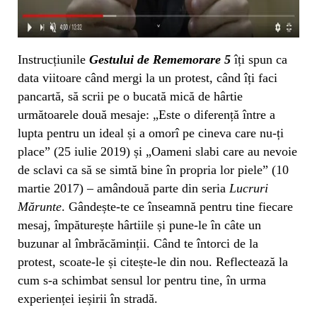
Instrucțiunile
Gestului de Rememorare 5
îți spun ca
data viitoare când mergi la un protest, când îți faci
pancartă, să scrii pe o bucată mică de hârtie
următoarele două mesaje: „Este o diferență între a
lupta pentru un ideal și a omorî pe cineva care nu-ți
place” (25 iulie 2019) și „Oameni slabi care au nevoie
de sclavi ca să se simtă bine în propria lor piele” (10
martie 2017) – amândouă parte din seria
Lucruri
Mărunte
. Gândește-te ce înseamnă pentru tine fiecare
mesaj, împăturește hârtiile și pune-le în câte un
buzunar al îmbrăcăminții. Când te întorci de la
protest, scoate-le și citește-le din nou. Reflectează la
cum s-a schimbat sensul lor pentru tine, în urma
experienței ieșirii în stradă.