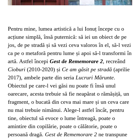
Pentru mine, lumea artistică a lui Ionuț începe cu o
acțiune simplă, însă puternică: să iei un obiect de pe
jos, de pe stradă și să vezi ceva valoros în el, să-l vezi
ca pe o metaforă pentru lume și apoi să-l transformi în
artă. Astfel începi
Gest de Rememorare 2
, recreând
Cioburi
(2010-2020) și
Ce am găsit pe stradă
(aprilie
2017), ambele parte din seria
Lucruri Mărunte
.
Obiectul pe care-l vei găsi nu poate fi însă unul
oarecare, acesta trebuie să fie neapărat o rămășiță, un
fragment, o bucată din ceva mai mare și un ceva care
nu mai trebuie nimănui. Alege-l astfel încât, pentru
tine, obiectul să evoce o lume întreagă, poate o
amintire din copilărie, poate o călătorie, poate o
persoană dragă.
Gest de Rememorare 2
ne transpune