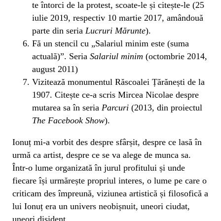
te întorci de la protest, scoate-le și citește-le (25
iulie 2019, respectiv 10 martie 2017, amândouă
parte din seria
Lucruri Mărunte
).
Fă un stencil cu „Salariul minim este (suma
actuală)”. Seria
Salariul minim
(octombrie 2014,
august 2011)
Vizitează monumentul Răscoalei Țărănești de la
1907. Citește ce-a scris Mircea Nicolae despre
mutarea sa în seria
Parcuri
(2013, din proiectul
The Facebook Show
).
Ionuț mi-a vorbit des despre sfârșit, despre ce lasă în
urmă ca artist, despre ce se va alege de munca sa.
Într-o lume organizată în jurul profitului și unde
fiecare își urmărește propriul interes, o lume pe care o
criticam des împreună, viziunea artistică și filosofică a
lui Ionuț era un univers neobișnuit, uneori ciudat,
uneori disident.