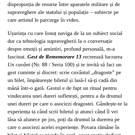
disproporția de resurse între aparatele militare și de
supraveghere ale statului și populație – subiecte pe
care artistul le parcurge în video.
Ușurința cu care Ionuț naviga de la un subiect social
dur ca tehnologia supravegherii la o conversație
despre emoții și amintiri, profund personală, m-a
fascinat.
Gest de Rememorare 13
recreează lucrarea
Un cuvânt
(Nr. 88 / Seria 100) și te invită să faci un
gest cuminte și discret: scrie cuvântul „dragoste” pe
un bilet, împăturește biletul și lasă-l să-ți cadă din
mână într-o gară. Gestul e de fapt un ritual pentru
vindecarea unei dureri sufletești, pentru a da drumul
unei dureri pe care o asociezi dragostei. Gândește-te la
experiența ta când scrii biletul și atunci când îl vei
lăsa să alunece pe jos, poți da drumul la durerea pe
care o asociezi acelei experiențe. Povara rămâne în
bilet și biletul se pierde în gară, acest spațiu dedicat