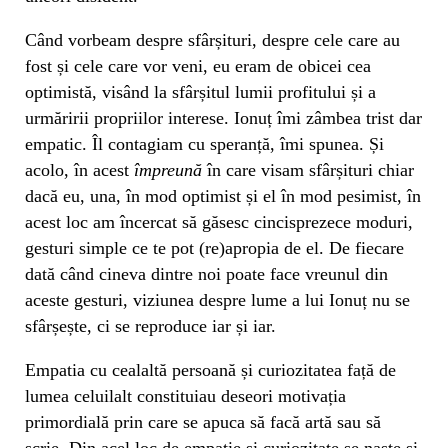
Când vorbeam despre sfârșituri, despre cele care au
fost și cele care vor veni, eu eram de obicei cea
optimistă, visând la sfârșitul lumii profitului și a
urmăririi propriilor interese. Ionuț îmi zâmbea trist dar
empatic. Îl contagiam cu speranță, îmi spunea. Și
acolo, în acest
împreună
în care visam sfârșituri chiar
dacă eu, una, în mod optimist și el în mod pesimist, în
acest loc am încercat să găsesc cincisprezece moduri,
gesturi simple ce te pot (re)apropia de el. De fiecare
dată când cineva dintre noi poate face vreunul din
aceste gesturi, viziunea despre lume a lui Ionuț nu se
sfârșește, ci se reproduce iar și iar.
Empatia cu cealaltă persoană și curiozitatea față de
lumea celuilalt constituiau deseori motivația
primordială prin care se apuca să facă artă sau să
scrie. Din acel loc de empatie și curiozitate se naște și