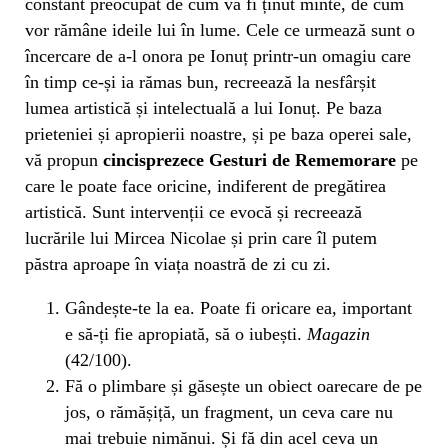
constant preocupat de cum va fi ținut minte, de cum
vor rămâne ideile lui în lume. Cele ce urmează sunt o
încercare de a-l onora pe Ionuț printr-un omagiu care
în timp ce-și ia rămas bun, recreează la nesfârșit
lumea artistică și intelectuală a lui Ionuț. Pe baza
prieteniei și apropierii noastre, și pe baza operei sale,
vă propun
cincisprezece Gesturi de Rememorare
pe
care le poate face oricine, indiferent de pregătirea
artistică. Sunt intervenții ce evocă și recreează
lucrările lui Mircea Nicolae și prin care îl putem
păstra aproape în viața noastră de zi cu zi.
Gândește-te la ea. Poate fi oricare ea, important
e să-ți fie apropiată, să o iubești.
Magazin
(42/100).
Fă o plimbare și găsește un obiect oarecare de pe
jos, o rămășiță, un fragment, un ceva care nu
mai trebuie nimănui. Și fă din acel ceva un