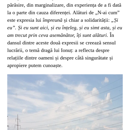
părăsire, din marginalizare, din experiența de a fi dată
la o parte din cauza diferenței. Alături de „N-ai cum”
este expresia lui
împreună
și chiar a solidarității:
„Și
eu”. Și eu sunt aici, și eu înțeleg, și eu simt asta, și eu
am trecut prin ceva asemănător, îți sunt alături
. În
dansul dintre aceste două expresii se creează sensul
lucrării, o temă dragă lui Ionuț: a reflecta despre
relațiile dintre oameni și despre câtă singurătate și
apropiere putem cunoaște.