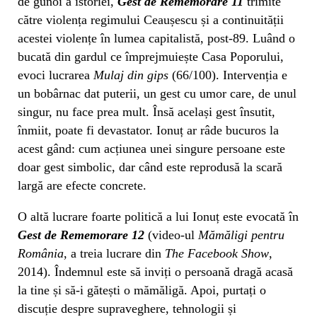
de gunoi a istoriei,
Gest de Rememorare 11
trimite
către violența regimului Ceaușescu și a continuității
acestei violențe în lumea capitalistă, post-89. Luând o
bucată din gardul ce împrejmuiește Casa Poporului,
evoci lucrarea
Mulaj din gips
(66/100). Intervenția e
un bobârnac dat puterii, un gest cu umor care, de unul
singur, nu face prea mult. Însă același gest însutit,
înmiit, poate fi devastator. Ionuț ar râde bucuros la
acest gând: cum acțiunea unei singure persoane este
doar gest simbolic, dar când este reprodusă la scară
largă are efecte concrete.
O altă lucrare foarte politică a lui Ionuț este evocată în
Gest de Rememorare 12
(video-ul
Mămăligi pentru
România
, a treia lucrare din
The Facebook Show
,
2014). Îndemnul este să inviți o persoană dragă acasă
la tine și să-i gătești o mămăligă. Apoi, purtați o
discuție despre supraveghere, tehnologii și