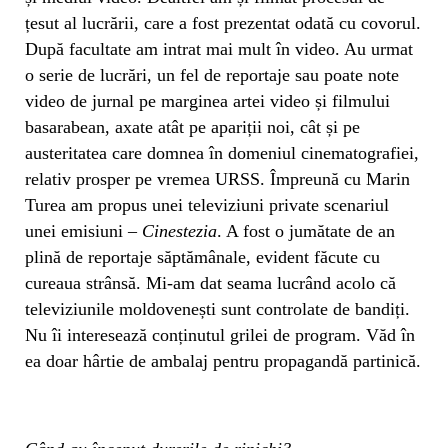
țesut al lucrării, care a fost prezentat odată cu covorul.
După facultate am intrat mai mult în video. Au urmat
o serie de lucrări, un fel de reportaje sau poate note
video de jurnal pe marginea artei video și filmului
basarabean, axate atât pe apariții noi, cât și pe
austeritatea care domnea în domeniul cinematografiei,
relativ prosper pe vremea URSS. Împreună cu Marin
Turea am propus unei televiziuni private scenariul
unei emisiuni –
Cinestezia
. A fost o jumătate de an
plină de reportaje săptămânale, evident făcute cu
cureaua strânsă. Mi-am dat seama lucrând acolo că
televiziunile moldovenești sunt controlate de bandiți.
Nu îi interesează conținutul grilei de program. Văd în
ea doar hârtie de ambalaj pentru propagandă partinică.