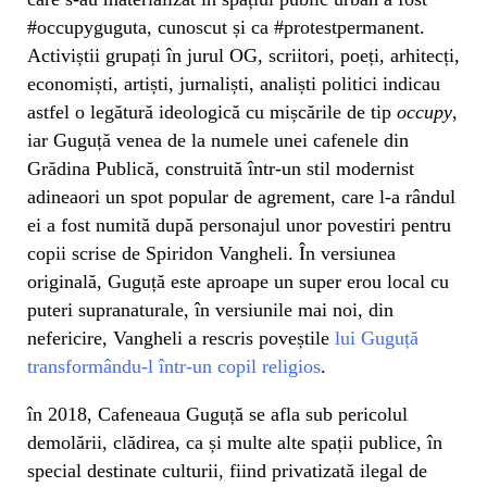
#occupyguguta, cunoscut și ca #protestpermanent.
Activiștii grupați în jurul OG, scriitori, poeți, arhitecți,
economiști, artiști, jurnaliști, analiști politici indicau
astfel o legătură ideologică cu mișcările de tip
occupy
,
iar Guguță venea de la numele unei cafenele din
Grădina Publică, construită într-un stil modernist
adineaori un spot popular de agrement, care l-a rândul
ei a fost numită după personajul unor povestiri pentru
copii scrise de Spiridon Vangheli. În versiunea
originală, Guguță este aproape un super erou local cu
puteri supranaturale, în versiunile mai noi, din
nefericire, Vangheli a rescris poveștile
lui Guguță
transformându-l într-un copil religios
.
în 2018, Cafeneaua Guguță se afla sub pericolul
demolării, clădirea, ca și multe alte spații publice, în
special destinate culturii, fiind privatizată ilegal de