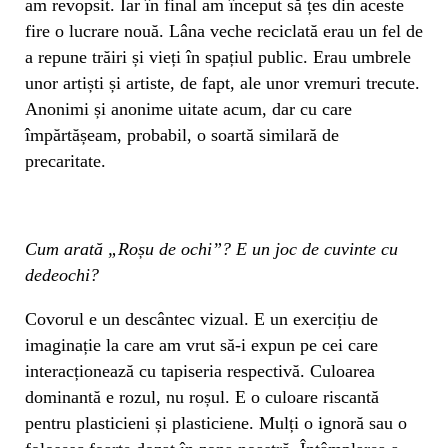
am revopsit. Iar în final am început să țes din aceste
fire o lucrare nouă. Lâna veche reciclată erau un fel de
a repune trăiri și vieți în spațiul public. Erau umbrele
unor artiști și artiste, de fapt, ale unor vremuri trecute.
Anonimi și anonime uitate acum, dar cu care
împărtășeam, probabil, o soartă similară de
precaritate.
Cum arată „Roșu de ochi”? E un joc de cuvinte cu
dedeochi?
Covorul e un descântec vizual. E un exercițiu de
imaginație la care am vrut să-i expun pe cei care
interacționează cu tapiseria respectivă. Culoarea
dominantă e rozul, nu roșul. E o culoare riscantă
pentru plasticieni și plasticiene. Mulți o ignoră sau o