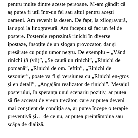
pentru multe dintre aceste persoane. M-am gândit că
aș putea fi util într-un fel sau altul pentru acești
oameni. Am revenit la desen. De fapt, la xilogravură,
iar apoi la linogravură. Am început să fac un fel de
postere. Posterele reprezintă rinichi în diverse
ipostaze, însoțite de un slogan provocator, dar și
presărate cu puțin umor negru. De exemplu – „Vând
rinichi
jii
(vii)”, „Se caută un rinichi”, „Rinichi de
pomană”, „Rinichi de om. Ieftin”, „Rinichi de
sezonier”, poate va fi și versiunea cu „Rinichi en-gros
și en detail”, „Angajăm realizator de rinichi”. Mesajul
posterului, în speranța unui scenariu pozitiv, ar putea
să fie accesat de vreun trecător, care ar putea deveni
mai conștient de condiția sa, ar putea începe o terapie
preventivă și… de ce nu, ar putea preîntâmpina sau
scăpa de dializă.