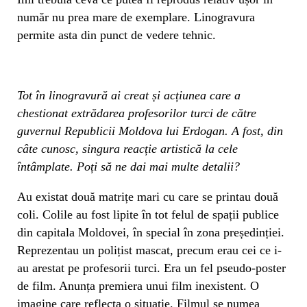
număr nu prea mare de exemplare. Linogravura
permite asta din punct de vedere tehnic.
Tot în linogravură ai creat și acțiunea care a
chestionat extrădarea profesorilor turci de către
guvernul Republicii Moldova lui Erdogan. A fost, din
câte cunosc, singura reacție artistică la cele
întâmplate. Poți să ne dai mai multe detalii?
Au existat două matrițe mari cu care se printau două
coli. Colile au fost lipite în tot felul de spații publice
din capitala Moldovei, în special în zona președinției.
Reprezentau un polițist mascat, precum erau cei ce i-
au arestat pe profesorii turci. Era un fel pseudo-poster
de film. Anunța premiera unui film inexistent. O
imagine care reflecta o situație. Filmul se numea