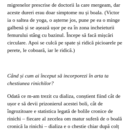
migrenelor prescrise de doctorii la care mergeam, dar
aceste dureri erau doar simptome nu și boala. (Victor
ia o saltea de yoga, o așterne jos, pune pe ea o minge
galbenă și se așează ușor pe ea în zona incheieturii
femurului stâng cu bazinul. Începe să facă mișcări
circulare. Apoi se culcă pe spate și ridică picioarele pe
perete, le coboară, iar le ridică.)
Când și cum ai început să incorporezi în arta ta
chestiunea rinichilor?
Odată ce m-am trezit cu dializa, conștient fiind cât de
ușor e să devii prizonierul acestei boli, cât de
îngrozitoare e statistica legată de bolile cronice de
rinichi – fiecare al zecelea om matur suferă de o boală
cronică la rinichi – dializa e o chestie chiar după colț