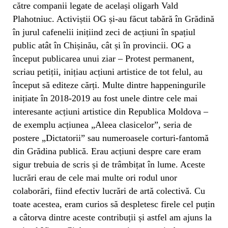
către companii legate de același oligarh Vald
Plahotniuc. Activiștii OG și-au făcut tabără în Grădină
în jurul cafenelii inițiind zeci de acțiuni în spațiul
public atât în Chișinău, cât și în provincii. OG a
început publicarea unui ziar – Protest permanent,
scriau petiții, inițiau acțiuni artistice de tot felul, au
început să editeze cărți. Multe dintre happeningurile
inițiate în 2018-2019 au fost unele dintre cele mai
interesante acțiuni artistice din Republica Moldova –
de exemplu acțiunea „Aleea clasicelor”, seria de
postere „Dictatorii” sau numeroasele corturi-fantomă
din Grădina publică. Erau acțiuni despre care eram
sigur trebuia de scris și de trâmbițat în lume. Aceste
lucrări erau de cele mai multe ori rodul unor
colaborări, fiind efectiv lucrări de artă colectivă. Cu
toate acestea, eram curios să despletesc firele cel puțin
a câtorva dintre aceste contribuții și astfel am ajuns la