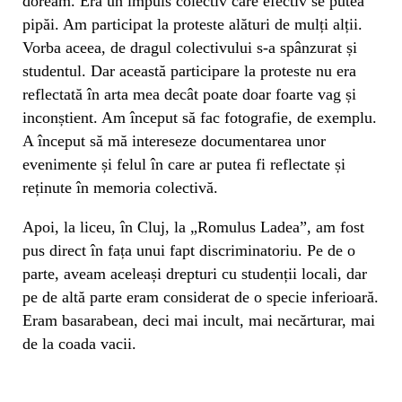
doream. Era un impuls colectiv care efectiv se putea
pipăi. Am participat la proteste alături de mulți alții.
Vorba aceea, de dragul colectivului s-a spânzurat și
studentul. Dar această participare la proteste nu era
reflectată în arta mea decât poate doar foarte vag și
inconștient. Am început să fac fotografie, de exemplu.
A început să mă intereseze documentarea unor
evenimente și felul în care ar putea fi reflectate și
reținute în memoria colectivă.
Apoi, la liceu, în Cluj, la „Romulus Ladea”, am fost
pus direct în fața unui fapt discriminatoriu. Pe de o
parte, aveam aceleași drepturi cu studenții locali, dar
pe de altă parte eram considerat de o specie inferioară.
Eram basarabean, deci mai incult, mai necărturar, mai
de la coada vacii.