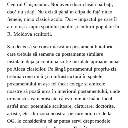
Centrul Chișinăului. Noi avem doar clasici bărbați,
dacă nu știați. Nu există până în clipa de față nicio
femeie, nicio clasică acolo. Doi – impactul pe care îl
au totuși asupra spațiului public și culturii populare în
R. Moldova scriitorii.
S-a decis să se construiască un postament butaforic
care trebuia să semene cu postamente similare
instalate deja și continuă să fie instalate aproape anual
pe Aleea clasicilor. Pe lângă postamentul propriu-zis,
trebuia construită și o infrastructură în spatele
postamentului în așa fel încât colege și amicele
noastre să poată urca în interiorul postamentului, unde
urmau să stea nemișcate câteva minute luând locul
astfel unor potențiale scriitoare, cărturare, doctorițe,
artiste, etc. din zona noastră, pe care noi, cei de la
OG, le considerăm că ar putea servi drept modele