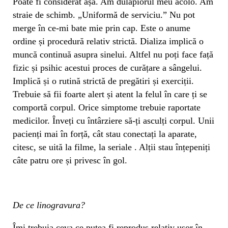
Poate fi considerat așa. Am dulăpiorul meu acolo. Am
straie de schimb. „Uniformă de serviciu.” Nu pot
merge în ce-mi bate mie prin cap. Este o anume
ordine și procedură relativ strictă. Dializa implică o
muncă continuă asupra sinelui. Altfel nu poți face față
fizic și psihic acestui proces de curățare a sângelui.
Implică și o rutină strictă de pregătiri și exerciții.
Trebuie să fii foarte alert și atent la felul în care ți se
comportă corpul. Orice simptome trebuie raportate
medicilor. Înveți cu întârziere să-ți asculți corpul. Unii
pacienți mai în forță, cât stau conectați la aparate,
citesc, se uită la filme, la seriale . Alții stau înțepeniți
câte patru ore și privesc în gol.
De ce linogravura?
Îmi trebuia ceva ce putea fi reprodus relativ ușor în