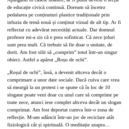
de educație civică continuă. Doream să încetez
pedalarea pe conținuturi plastice tradiționale prin
infuzia de temă nouă și conținut vizual de alt tip. Ar fi
reflectat cu adevărat necesități actuale. Dar domnul
profesor mi-a zis că e prea sofisticat. Că zece țoluri
sunt prea mult. Că trebuie să fie doar o unitate, de
dorit. Am fost silit să „comprim” totul într-un singur
obiect. Astfel a apărut „Roșu de ochi”.
„Roșul de ochi”, însă, a devenit altceva decât o
comprimare a unor date sociale. Dacă cuiva care vrea
să meargă la un protest i se spune că în loc de 10
slogane poate veni doar cu unul care să comprime pe
toate zece, atunci iese complet altceva decât un slogan
comprimat. Am fost deportat cumva într-o zona de
reflecție. M-am adâncit într-un joc de reciclare atât
fiziologică cât și spirituală. O meditație asupra…