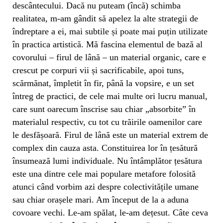
descântecului. Dacă nu puteam (încă) schimba
realitatea, m-am gândit să apelez la alte strategii de
îndreptare a ei, mai subtile și poate mai puțin utilizate
în practica artistică. Mă fascina elementul de bază al
covorului – firul de lână – un material organic, care e
crescut pe corpuri vii și sacrificabile, apoi tuns,
scărmănat, împletit în fir, până la vopsire, e un set
întreg de practici, de cele mai multe ori lucru manual,
care sunt oarecum înscrise sau chiar „absorbite” în
materialul respectiv, cu tot cu trăirile oamenilor care
le desfășoară. Firul de lână este un material extrem de
complex din cauza asta. Constituirea lor în țesătură
însumează lumi individuale. Nu întâmplător țesătura
este una dintre cele mai populare metafore folosită
atunci când vorbim azi despre colectivitățile umane
sau chiar orașele mari. Am început de la a aduna
covoare vechi. Le-am spălat, le-am dețesut. Câte ceva