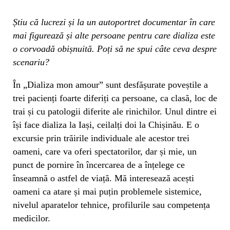
Știu că lucrezi și la un autoportret documentar în care
mai figurează și alte persoane pentru care dializa este
o corvoadă obișnuită. Poți să ne spui câte ceva despre
scenariu?
În „Dializa mon amour” sunt desfășurate poveștile a
trei pacienți foarte diferiți ca persoane, ca clasă, loc de
trai și cu patologii diferite ale rinichilor. Unul dintre ei
își face dializa la Iași, ceilalți doi la Chișinău. E o
excursie prin trăirile individuale ale acestor trei
oameni, care va oferi spectatorilor, dar și mie, un
punct de pornire în încercarea de a înțelege ce
înseamnă o astfel de viață. Mă interesează acești
oameni ca atare și mai puțin problemele sistemice,
nivelul aparatelor tehnice, profilurile sau competența
medicilor.