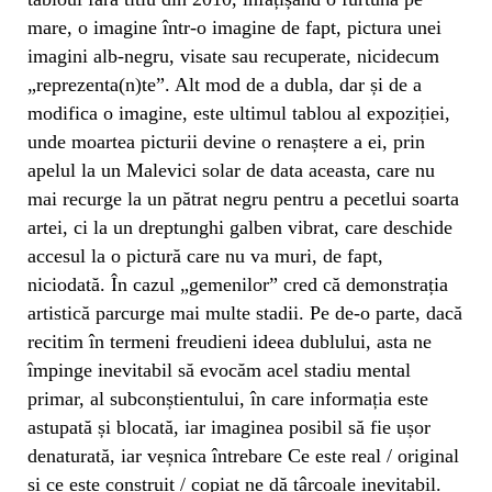
mare, o imagine într-o imagine de fapt, pictura unei
imagini alb-negru, visate sau recuperate, nicidecum
„reprezenta(n)te”. Alt mod de a dubla, dar și de a
modifica o imagine, este ultimul tablou al expoziției,
unde moartea picturii devine o renaștere a ei, prin
apelul la un Malevici solar de data aceasta, care nu
mai recurge la un pătrat negru pentru a pecetlui soarta
artei, ci la un dreptunghi galben vibrat, care deschide
accesul la o pictură care nu va muri, de fapt,
niciodată. În cazul „gemenilor” cred că demonstrația
artistică parcurge mai multe stadii. Pe de-o parte, dacă
recitim în termeni freudieni ideea dublului, asta ne
împinge inevitabil să evocăm acel stadiu mental
primar, al subconștientului, în care informația este
astupată și blocată, iar imaginea posibil să fie ușor
denaturată, iar veșnica întrebare Ce este real / original
și ce este construit / copiat ne dă târcoale inevitabil.