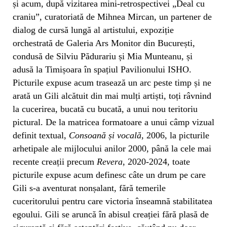
și acum, după vizitarea mini-retrospectivei „Deal cu
craniu”, curatoriată de Mihnea Mircan, un partener de
dialog de cursă lungă al artistului, expoziție
orchestrată de Galeria Ars Monitor din București,
condusă de Silviu Pădurariu și Mia Munteanu, și
adusă la Timișoara în spațiul Pavilionului ISHO.
Picturile expuse acum trasează un arc peste timp și ne
arată un Gili alcătuit din mai mulți artiști, toți râvnind
la cucerirea, bucată cu bucată, a unui nou teritoriu
pictural. De la matricea formatoare a unui câmp vizual
definit textual,
Consoană și vocală
, 2006, la picturile
arhetipale ale mijlocului anilor 2000, până la cele mai
recente creații precum
Revera
, 2020-2024, toate
picturile expuse acum definesc câte un drum pe care
Gili s-a aventurat nonșalant, fără temerile
cuceritorului pentru care victoria înseamnă stabilitatea
egoului. Gili se aruncă în abisul creației fără plasă de