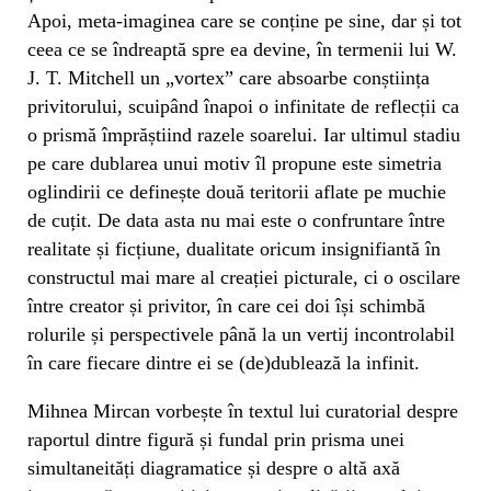
Apoi, meta-imaginea care se conține pe sine, dar și tot
ceea ce se îndreaptă spre ea devine, în termenii lui W.
J. T. Mitchell un „vortex” care absoarbe conștiința
privitorului, scuipând înapoi o infinitate de reflecții ca
o prismă împrăștiind razele soarelui. Iar ultimul stadiu
pe care dublarea unui motiv îl propune este simetria
oglindirii ce definește două teritorii aflate pe muchie
de cuțit. De data asta nu mai este o confruntare între
realitate și ficțiune, dualitate oricum insignifiantă în
constructul mai mare al creației picturale, ci o oscilare
între creator și privitor, în care cei doi își schimbă
rolurile și perspectivele până la un vertij incontrolabil
în care fiecare dintre ei se (de)dublează la infinit.
Mihnea Mircan vorbește în textul lui curatorial despre
raportul dintre figură și fundal prin prisma unei
simultaneități diagramatice și despre o altă axă