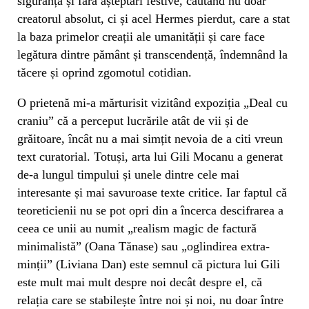
siguranță și fără așteptări festive, căutând nu doar
creatorul absolut, ci și acel Hermes pierdut, care a stat
la baza primelor creații ale umanității și care face
legătura dintre pământ și transcendență, îndemnând la
tăcere și oprind zgomotul cotidian.
O prietenă mi-a mărturisit vizitând expoziția „Deal cu
craniu” că a perceput lucrările atât de vii și de
grăitoare, încât nu a mai simțit nevoia de a citi vreun
text curatorial. Totuși, arta lui Gili Mocanu a generat
de-a lungul timpului și unele dintre cele mai
interesante și mai savuroase texte critice. Iar faptul că
teoreticienii nu se pot opri din a încerca descifrarea a
ceea ce unii au numit „realism magic de factură
minimalistă” (Oana Tănase) sau „oglindirea extra-
minții” (Liviana Dan) este semnul că pictura lui Gili
este mult mai mult despre noi decât despre el, că
relația care se stabilește între noi și noi, nu doar între