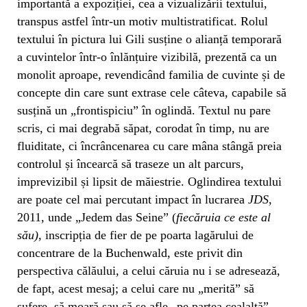
importantă a expoziției, cea a vizualizării textului,
transpus astfel într-un motiv multistratificat. Rolul
textului în pictura lui Gili susține o alianță temporară
a cuvintelor într-o înlănțuire vizibilă, prezentă ca un
monolit aproape, revendicând familia de cuvinte și de
concepte din care sunt extrase cele câteva, capabile să
susțină un „frontispiciu” în oglindă. Textul nu pare
scris, ci mai degrabă săpat, corodat în timp, nu are
fluiditate, ci încrâncenarea cu care mâna stângă preia
controlul și încearcă să traseze un alt parcurs,
imprevizibil și lipsit de măiestrie. Oglindirea textului
are poate cel mai percutant impact în lucrarea
JDS
,
2011, unde „Jedem das Seine” (
f
iecăruia ce este al
său)
, inscripția de fier de pe poarta lagărului de
concentrare de la Buchenwald, este privit din
perspectiva călăului, a celui căruia nu i se adresează,
de fapt, acest mesaj; a celui care nu „merită” să
sufere, să moară sau să se afle „pe partea cealaltă”.