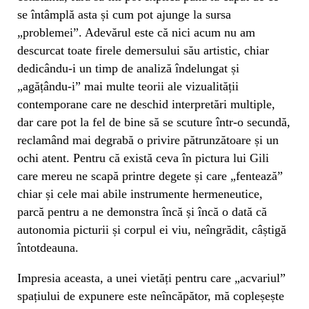
se întâmplă asta și cum pot ajunge la sursa
„problemei”. Adevărul este că nici acum nu am
descurcat toate firele demersului său artistic, chiar
dedicându-i un timp de analiză îndelungat și
„agățându-i” mai multe teorii ale vizualității
contemporane care ne deschid interpretări multiple,
dar care pot la fel de bine să se scuture într-o secundă,
reclamând mai degrabă o privire pătrunzătoare și un
ochi atent. Pentru că există ceva în pictura lui Gili
care mereu ne scapă printre degete și care „fentează”
chiar și cele mai abile instrumente hermeneutice,
parcă pentru a ne demonstra încă și încă o dată că
autonomia picturii și corpul ei viu, neîngrădit, câștigă
întotdeauna.
Impresia aceasta, a unei vietăți pentru care „acvariul”
spațiului de expunere este neîncăpător, mă copleșește