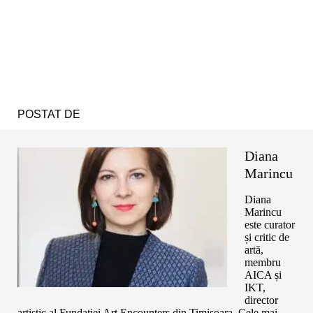
POSTAT DE
Diana
Marincu
Diana
Marincu
este curator
și critic de
artă,
membru
AICA și
IKT,
director
artistic al Fundației Art Encounters din Timișoara. Cele mai