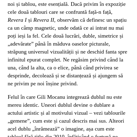
noi și tablou, este esențială. Dacă privim în expoziție
cele două tablouri care se confruntă față-n față,
Revera I
și
Revera II
, observăm că definesc un spațiu
ca un câmp magnetic, unde odată ce ai intrat nu mai
poți ieși la fel. Cele două lucrări, duble, simetrice și
„adevărate” până în măduva oaselor picturale,
străpung universul vizualității și ne deschid fanta spre
infinitul epurat complet. Ne regăsim privind când la
una, când la alta, ca o elice, până când privirea se
desprinde, decolează și se distanțează și ajungem să
ne privim pe noi înșine privind.
Felul în care Gili Mocanu integrează dublul nu este
mereu identic. Uneori dublul devine o dublare a
actului artistic și al motivului vizual – vezi tablourile
„gemene”, cum este și cazul descris mai sus. Alteori
acel dublu „înrămează” o imagine, așa cum este
tabloul fără titlu din 2010, înfățișând o furtună pe