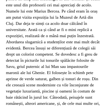
este unul din profesorii cei mai apreciați de acolo.
Numele lui este Marius Bercea. Pe când eram în oraș
am putut vizita expoziția lui la Muzeul de Artă din
Cluj. Dar deja te simți ca acolo doar călcând în
universitate. Arată ca și când ar fi o mini replică a
expoziției, realizată de o mână mai puțin înzestrată.
Abordarea slugarnică a studenților este mai mult decât
evidentă. Bercea însuși se diferențiază de colegii săi
drept un colorist competent. Se dovedesc a fi greu de
detectat în picturile lui tonurile spălăcite folosite de
Savu, griul puternic al lui Man sau impastourile
maronii ale lui Ghenie. El folosește în schimb pete
aprinse de verde saturat, galben și tonuri de roșu. Din
ele creează scene moderniste cu vile înconjurate de
vegetație luxuriantă, piscine și oameni în costum de
baie rătăcind în jurul lor. Câteodată, peisajele sunt
românești, alteori americane, și, de cele mai multe ori,