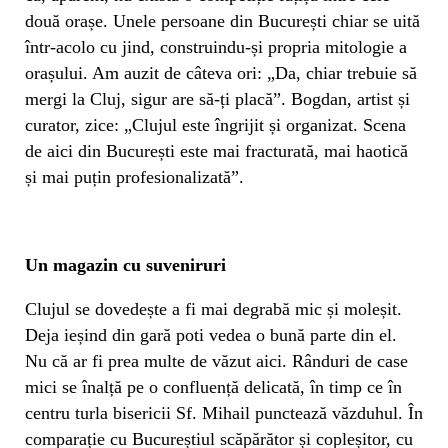
două orașe. Unele persoane din București chiar se uită
într-acolo cu jind, construindu-și propria mitologie a
orașului. Am auzit de câteva ori: „Da, chiar trebuie să
mergi la Cluj, sigur are să-ți placă”. Bogdan, artist și
curator, zice: „Clujul este îngrijit și organizat. Scena
de aici din București este mai fracturată, mai haotică
și mai puțin profesionalizată”.
Un magazin cu suveniruri
Clujul se dovedește a fi mai degrabă mic și moleșit.
Deja ieșind din gară poti vedea o bună parte din el.
Nu că ar fi prea multe de văzut aici. Rânduri de case
mici se înalță pe o confluență delicată, în timp ce în
centru turla bisericii Sf. Mihail punctează văzduhul. În
comparație cu Bucureștiul scăpărător și copleșitor, cu