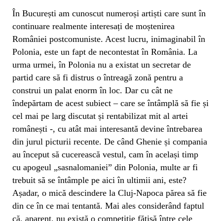
În București am cunoscut numeroși artiști care sunt în
continuare realmente interesați de moștenirea
României postcomuniste. Acest lucru, inimaginabil în
Polonia, este un fapt de necontestat în România. La
urma urmei, în Polonia nu a existat un secretar de
partid care să fi distrus o întreagă zonă pentru a
construi un palat enorm în loc. Dar cu cât ne
îndepărtam de acest subiect – care se întâmplă să fie și
cel mai pe larg discutat și rentabilizat mit al artei
românești -, cu atât mai interesantă devine întrebarea
din jurul picturii recente. De când Ghenie și compania
au început să cucerească vestul, cam în același timp
cu apogeul „sasnalomaniei” din Polonia, multe ar fi
trebuit să se întâmple pe aici în ultimii ani, este?
Așadar, o mică descindere la Cluj-Napoca părea să fie
din ce în ce mai tentantă. Mai ales considerând faptul
că, aparent, nu există o competiție fățișă între cele