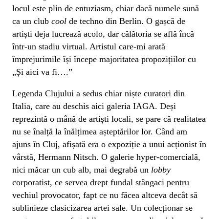
locul este plin de entuziasm, chiar dacă numele sună
ca un club
cool
de techno din Berlin. O gașcă de
artiști deja lucrează acolo, dar călătoria se află încă
într-un stadiu virtual. Artistul care-mi arată
împrejurimile își începe majoritatea propozițiilor cu
„Și aici va fi….”
Legenda Clujului a sedus chiar niște curatori din
Italia, care au deschis aici galeria IAGA. Deși
reprezintă o mână de artiști locali, se pare că realitatea
nu se înalță la înălțimea așteptărilor lor. Când am
ajuns în Cluj, afișată era o expoziție a unui acționist în
vârstă, Hermann Nitsch. O galerie hyper-comercială,
nici măcar un cub alb, mai degrabă un
lobby
corporatist, ce servea drept fundal stângaci pentru
vechiul provocator, fapt ce nu făcea altceva decât să
sublinieze clasicizarea artei sale. Un colecționar se