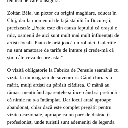
tehnică pe care o asigură.
Zoltán Béla, un pictor cu origini maghiare, educat în
Cluj, dar la momentul de față stabilit în București,
precizează: „Poate este din cauza faptului că orașul e
mic, oamenii de aici sunt mult mai mult influențați de
artiști locali. Piața de artă joacă un rol aici. Galeriile
nu sunt amatoare de tarife de intrare și crede-mă că
știu câte ceva despre asta.”
O vizită obligatorie la Fabrica de Pensule seamănă cu
vizita la un magazin de suveniruri. Când chiria s-a
mărit, mulți artiști au părăsit clădirea. O mână au
rămas, menținând aparențele și încercând să pretindă
că nimic nu s-a întâmplat. Dar locul arată aproape
abandonat, chiar dacă este complet pregătit pentru
vizite ocazionale, aproape ca un parc de distracții
profesionist, unde turiștii sunt ademeniți de legenda