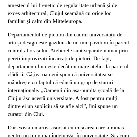
amestecul lui frenetic de regularitate urbană și de
exces arhitectural, Clujul seamănă cu orice loc
familiar și calm din Mitteleuropa.
Departamentul de pictură din cadrul universității de
artă și design este găzduit de un mic pavilion în parcul
central al orașului. Atelierele sunt separate numai prin
pereți improvizați încărcați de picturi. De fapt,
departamentul nu este decât un mare atelier la parterul
clădirii. Câțiva oameni spun că universitatea se
mândrește cu faptul că educă un grup de staruri
internaționale. „Oamenii din așa-numita școală de la
Cluj urăsc acestă universitate. A fost pentru mulți
dintre ei un supliciu să se afle aici”, îmi spune un
curator din Cluj.
Dar există un artist asociat cu mișcarea care a rămas
pentru un timp mai îndelungat în universitate. Și acum