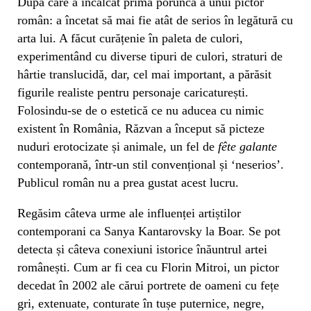
După care a încălcat prima poruncă a unui pictor
român: a încetat să mai fie atât de serios în legătură cu
arta lui. A făcut curățenie în paleta de culori,
experimentând cu diverse tipuri de culori, straturi de
hârtie translucidă, dar, cel mai important, a părăsit
figurile realiste pentru personaje caricaturești.
Folosindu-se de o estetică ce nu aducea cu nimic
existent în România, Răzvan a început să picteze
nuduri erotocizate și animale, un fel de
fête galante
contemporană, într-un stil convențional și ‘neserios’.
Publicul român nu a prea gustat acest lucru.
Regăsim câteva urme ale influenței artiștilor
contemporani ca Sanya Kantarovsky la Boar. Se pot
detecta și câteva conexiuni istorice înăuntrul artei
românești. Cum ar fi cea cu Florin Mitroi, un pictor
decedat în 2002 ale cărui portrete de oameni cu fețe
gri, extenuate, conturate în tușe puternice, negre,