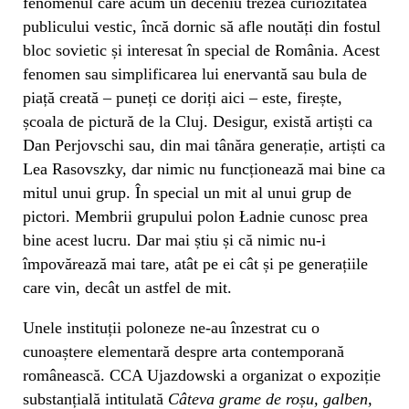
fenomenul care acum un deceniu trezea curiozitatea
publicului vestic, încă dornic să afle noutăți din fostul
bloc sovietic și interesat în special de România. Acest
fenomen sau simplificarea lui enervantă sau bula de
piață creată – puneți ce doriți aici – este, firește,
școala de pictură de la Cluj. Desigur, există artiști ca
Dan Perjovschi sau, din mai tânăra generație, artiști ca
Lea Rasovszky, dar nimic nu funcționează mai bine ca
mitul unui grup. În special un mit al unui grup de
pictori. Membrii grupului polon Ładnie cunosc prea
bine acest lucru. Dar mai știu și că nimic nu-i
împovărează mai tare, atât pe ei cât și pe generațiile
care vin, decât un astfel de mit.
Unele instituții poloneze ne-au înzestrat cu o
cunoaștere elementară despre arta contemporană
românească. CCA Ujazdowski a organizat o expoziție
substanțială intitulată
Câteva grame de roșu, galben,