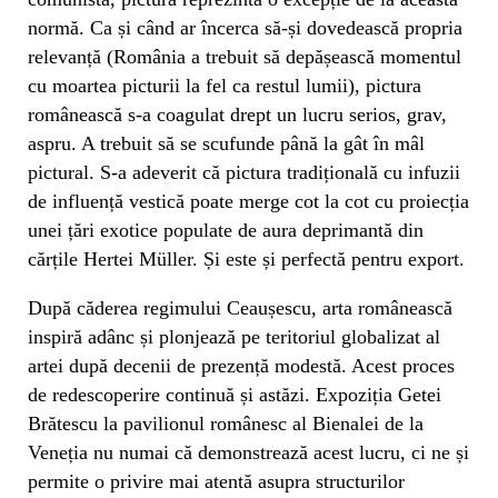
normă. Ca și când ar încerca să-și dovedească propria
relevanță (România a trebuit să depășească momentul
cu moartea picturii la fel ca restul lumii), pictura
românească s-a coagulat drept un lucru serios, grav,
aspru. A trebuit să se scufunde până la gât în mâl
pictural. S-a adeverit că pictura tradițională cu infuzii
de influență vestică poate merge cot la cot cu proiecția
unei țări exotice populate de aura deprimantă din
cărțile Hertei Müller. Și este și perfectă pentru export.
După căderea regimului Ceaușescu, arta românească
inspiră adânc și plonjează pe teritoriul globalizat al
artei după decenii de prezență modestă. Acest proces
de redescoperire continuă și astăzi. Expoziția Getei
Brătescu la pavilionul românesc al Bienalei de la
Veneția nu numai că demonstrează acest lucru, ci ne și
permite o privire mai atentă asupra structurilor