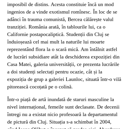
imposibil de distins. Acesta constituie încă un mod
ingenios de a vinde exotismul romînesc. În loc de se
adânci în trauma comunistă, Bercea călărește valul
tranziției. România arată, în tablourile lui, ca o
Californie postapocaliptică. Studenții din Cluj se
înduioșează cel mai mult la naturile lui moarte
reprezentând flora la o scară mică. Am întâlnit astfel
de lucrări subsidiare atât la deschiderea expoziției din
Casa Matei, galeria universității, ce prezenta lucrările
a doi studenți selectați pentru ocazie, cât și la
expoziția de grup a galeriei Launloc, situată într-o vilă
pitorească cocoțată pe o colină.
Într-o piață de artă inundată de staruri masculine la
nivel internațional, femeile sunt declasate. De decenii
întregi nu a existat nicio profesoară la departamentul
de pictură din Cluj. Situația s-a schimbat în 2004,