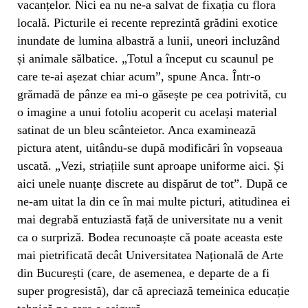
vacanțelor. Nici ea nu ne-a salvat de fixația cu flora
locală. Picturile ei recente reprezintă grădini exotice
inundate de lumina albastră a lunii, uneori incluzând
și animale sălbatice. „Totul a început cu scaunul pe
care te-ai așezat chiar acum”, spune Anca. Într-o
grămadă de pânze ea mi-o găsește pe cea potrivită, cu
o imagine a unui fotoliu acoperit cu același material
satinat de un bleu scânteietor. Anca examinează
pictura atent, uitându-se după modificări în vopseaua
uscată. „Vezi, striațiile sunt aproape uniforme aici. Și
aici unele nuanțe discrete au dispărut de tot”. După ce
ne-am uitat la din ce în mai multe picturi, atitudinea ei
mai degrabă entuziastă față de universitate nu a venit
ca o surpriză. Bodea recunoaște că poate aceasta este
mai pietrificată decât Universitatea Națională de Arte
din București (care, de asemenea, e departe de a fi
super progresistă), dar că apreciază temeinica educație