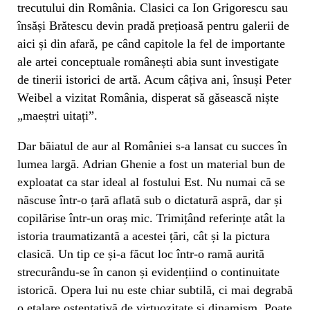
trecutului din România. Clasici ca Ion Grigorescu sau
însăși Brătescu devin pradă prețioasă pentru galerii de
aici și din afară, pe când capitole la fel de importante
ale artei conceptuale românești abia sunt investigate
de tinerii istorici de artă. Acum câțiva ani, însuși Peter
Weibel a vizitat România, disperat să găsească niște
„maeștri uitați”.
Dar băiatul de aur al României s-a lansat cu succes în
lumea largă. Adrian Ghenie a fost un material bun de
exploatat ca star ideal al fostului Est. Nu numai că se
născuse într-o țară aflată sub o dictatură aspră, dar și
copilărise într-un oraș mic. Trimițând referințe atât la
istoria traumatizantă a acestei țări, cât și la pictura
clasică. Un tip ce și-a făcut loc într-o ramă aurită
strecurându-se în canon și evidențiind o continuitate
istorică. Opera lui nu este chiar subtilă, ci mai degrabă
o etalare ostentativă de virtuozitate și dinamism. Poate