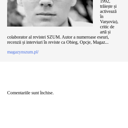
1992,
trăiește și
activează
în
Varșovia),
critic de
artă și
colaborator al revistei SZUM. Autor a numeroase eseuri,
recenzii și interviuri în reviste ca Obieg, Opcje, Magaz...
magazynszum.pl/
Comentariile sunt închise.