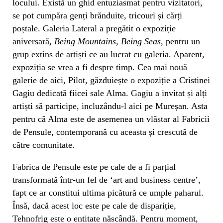
locului. Există un ghid entuziasmat pentru vizitatori,
se pot cumpăra genți brănduite, tricouri și cărți
poștale. Galeria Lateral a pregătit o expoziție
aniversară,
Being Mountains, Being Seas,
pentru un
grup extins de artiști ce au lucrat cu galeria. Aparent,
expoziția se vrea a fi despre timp. Cea mai nouă
galerie de aici, Pilot, găzduiește o expoziție a Cristinei
Gagiu dedicată fiicei sale Alma. Gagiu a invitat și alți
artiști să participe, incluzându-l aici pe Mureșan. Asta
pentru că Alma este de asemenea un vlăstar al Fabricii
de Pensule, contemporană cu aceasta și crescută de
către comunitate.
Fabrica de Pensule este pe cale de a fi parțial
transformată într-un fel de ‘art and business centre’,
fapt ce ar constitui ultima picătură ce umple paharul.
Însă, dacă acest loc este pe cale de dispariție,
Tehnofrig este o entitate născândă. Pentru moment,