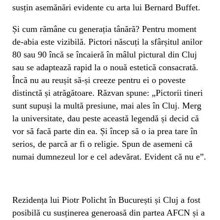
susțin asemănări evidente cu arta lui Bernard Buffet.
Și cum rămâne cu generația tânără? Pentru moment
de-abia este vizibilă. Pictori născuți la sfârșitul anilor
80 sau 90 încă se încaieră în mâlul pictural din Cluj
sau se adaptează rapid la o nouă estetică consacrată.
Încă nu au reușit să-și creeze pentru ei o poveste
distinctă și atrăgătoare. Răzvan spune: „Pictorii tineri
sunt supuși la multă presiune, mai ales în Cluj. Merg
la universitate, dau peste această legendă și decid că
vor să facă parte din ea. Și încep să o ia prea tare în
serios, de parcă ar fi o religie. Spun de asemeni că
numai dumnezeul lor e cel adevărat. Evident că nu e”.
Rezidența lui Piotr Policht în București și Cluj a fost
posibilă cu susținerea generoasă din partea AFCN și a