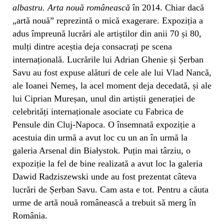
albastru. Arta nouă românească
în 2014. Chiar dacă
„artă nouă” reprezintă o mică exagerare. Expoziția a
adus împreună lucrări ale artiștilor din anii 70 și 80,
mulți dintre aceștia deja consacrați pe scena
internațională. Lucrările lui Adrian Ghenie și Șerban
Savu au fost expuse alături de cele ale lui Vlad Nancă,
ale Ioanei Nemeș, la acel moment deja decedată, și ale
lui Ciprian Mureșan, unul din artiștii generației de
celebrități internaționale asociate cu Fabrica de
Pensule din Cluj-Napoca. O însemnată expoziție a
acestuia din urmă a avut loc cu un an în urmă la
galeria Arsenal din Białystok. Puțin mai târziu, o
expoziție la fel de bine realizată a avut loc la galeria
Dawid Radziszewski unde au fost prezentat câteva
lucrări de Șerban Savu. Cam asta e tot. Pentru a căuta
urme de artă nouă românească a trebuit să merg în
România.