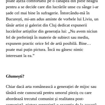
poate așeza comfortabil pe o canapea din piele neagră
pentru a se decide care din lucrările unse cu sânge i-ar
șade cel mai bine în sufragerie. Întorcându-mă în
București, mi-am adus aminte de vorbele lui Liviu, un
tânăr artist și galerist din Cluj dedicat expunerii
lucrărilor artiștilor din generația lui: „Nu avem niciun
fel de preferință în materie de subiect sau mediu,
expunem practic orice fel de artă posibilă. Bine…
poate mai puțin pictura. Încă nu găsesc nimic
interesant la ea.”
Glumești?
Chiar dacă arta românească a generației de mijoc sau
tânără este cunoscută pentru umorul pieziș cu care
abordează trecutul comunist și realitatea post-
comunistă, pictura reprezintă o excepție de la această