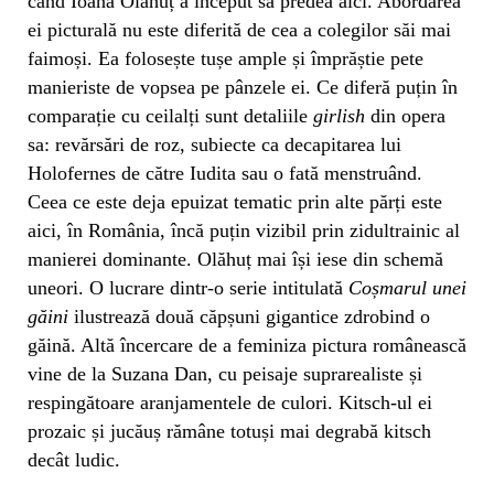
când Ioana Olăhuț a început să predea aici. Abordarea
ei picturală nu este diferită de cea a colegilor săi mai
faimoși. Ea folosește tușe ample și împrăștie pete
manieriste de vopsea pe pânzele ei. Ce diferă puțin în
comparație cu ceilalți sunt detaliile
girlish
din opera
sa: revărsări de roz, subiecte ca decapitarea lui
Holofernes de către Iudita sau o fată menstruând.
Ceea ce este deja epuizat tematic prin alte părți este
aici, în România, încă puțin vizibil prin zidultrainic al
manierei dominante. Olăhuț mai își iese din schemă
uneori. O lucrare dintr-o serie intitulată
Coșmarul unei
găini
ilustrează două căpșuni gigantice zdrobind o
găină. Altă încercare de a feminiza pictura românească
vine de la Suzana Dan, cu peisaje suprarealiste și
respingătoare aranjamentele de culori. Kitsch-ul ei
prozaic și jucăuș rămâne totuși mai degrabă kitsch
decât ludic.