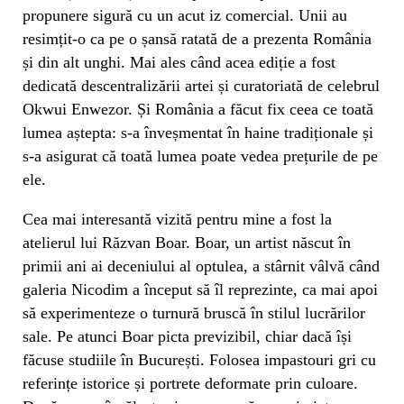
propunere sigură cu un acut iz comercial. Unii au
resimțit-o ca pe o șansă ratată de a prezenta România
și din alt unghi. Mai ales când acea ediție a fost
dedicată descentralizării artei și curatoriată de celebrul
Okwui Enwezor. Și România a făcut fix ceea ce toată
lumea aștepta: s-a înveșmentat în haine tradiționale și
s-a asigurat că toată lumea poate vedea prețurile de pe
ele.
Cea mai interesantă vizită pentru mine a fost la
atelierul lui Răzvan Boar. Boar, un artist născut în
primii ani ai deceniului al optulea, a stârnit vâlvă când
galeria Nicodim a început să îl reprezinte, ca mai apoi
să experimenteze o turnură bruscă în stilul lucrărilor
sale. Pe atunci Boar picta previzibil, chiar dacă își
făcuse studiile în București. Folosea impastouri gri cu
referințe istorice și portrete deformate prin culoare.