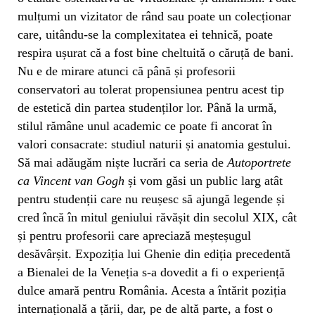
mulțumi un vizitator de rând sau poate un colecționar
care, uitându-se la complexitatea ei tehnică, poate
respira ușurat că a fost bine cheltuită o căruță de bani.
Nu e de mirare atunci că până și profesorii
conservatori au tolerat propensiunea pentru acest tip
de estetică din partea studenților lor. Până la urmă,
stilul rămâne unul academic ce poate fi ancorat în
valori consacrate: studiul naturii și anatomia gestului.
Să mai adăugăm niște lucrări ca seria de
Autoportrete
ca Vincent van Gogh
și vom găsi un public larg atât
pentru studenții care nu reușesc să ajungă legende și
cred încă în mitul geniului răvășit din secolul XIX, cât
și pentru profesorii care apreciază meșteșugul
desăvârșit. Expoziția lui Ghenie din ediția precedentă
a Bienalei de la Veneția s-a dovedit a fi o experiență
dulce amară pentru România. Acesta a întărit poziția
internațională a țării, dar, pe de altă parte, a fost o