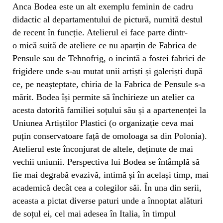
Anca Bodea este un alt exemplu feminin de cadru
didactic al departamentului de pictură, numită destul
de recent în funcție. Atelierul ei face parte dintr-
o mică suită de ateliere ce nu aparțin de Fabrica de
Pensule sau de Tehnofrig, o incintă a fostei fabrici de
frigidere unde s-au mutat unii artiști și galeriști după
ce, pe neașteptate, chiria de la Fabrica de Pensule s-a
mărit. Bodea își permite să închirieze un atelier ca
acesta datorită familiei soțului său și a apartenenței la
Uniunea Artiștilor Plastici (o organizație ceva mai
puțin conservatoare față de omoloaga sa din Polonia).
Atelierul este înconjurat de altele, deținute de mai
vechii uniunii. Perspectiva lui Bodea se întâmplă să
fie mai degrabă evazivă, intimă și în același timp, mai
academică decât cea a colegilor săi. În una din serii,
aceasta a pictat diverse paturi unde a înnoptat alături
de soțul ei, cel mai adesea în Italia, în timpul