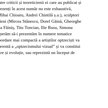
 criticii și teoreticienii ei care au publicat și
prezenți în acest număr nu este exhaustivă,
ihai Chioaru, Andrei Chintilă ș.a.), sculptori
cieni (Mircea Stănescu, Dorel Găină, Gheorghe
ela Făiniș, Titu Toncian, Ilie Rusu, Simona
sperăm să-i prezentăm în numere tematice
ordare mai compactă a artiștilor optzeciști va
erentă a „optzecismului vizual” și va constitui
re și evoluție, sau reprezintă un început de