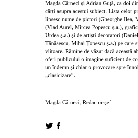
Magda Cârneci și Adrian Guță, ca doi dintre
cărți asupra acestui subiect. Lista celor 
lipsesc nume de pictori (Gheorghe Ilea, M
(Vlad Aurel, Mircea Popescu ș.a.), grafi
Urdea ș.a.) și de artiști decoratori (Dani
Tănăsescu, Mihai Țopescu ș.a.) pe care 
viitoare. Rămîne de văzut dacă această ab
oferi publicului o imagine suficient de co
un îndemn și chiar o provocare spre înnoi
„clasicizare”.
Magda Cârneci, Redactor-șef