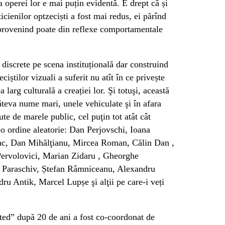
 operei lor e mai puțin evidentă. E drept că și
ticienilor optzeciști a fost mai redus, ei părînd
, provenind poate din reflexe comportamentale
 discrete pe scena instituțională dar construind
ciștilor vizuali a suferit nu atît în ce privește
a larg culturală a creației lor. Şi totuşi, această
âteva nume mari, unele vehiculate şi în afara
ute de marele public, cel puţin tot atât cât
r-o ordine aleatorie: Dan Perjovschi, Ioana
ânc, Dan Mihălţianu, Mircea Roman, Călin Dan ,
ervolovici, Marian Zidaru , Gheorghe
n Paraschiv, Ștefan Râmniceanu, Alexandru
u Antik, Marcel Lupșe şi alţii pe care-i veți
ited” după 20 de ani a fost co-coordonat de