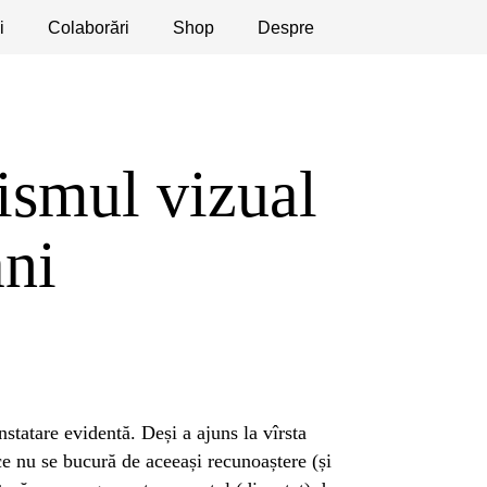
i
licaţii
Colaborări
Dezbateri
Shop
Apeluri
Despre
ismul vizual
ani
statare evidentă. Deși a ajuns la vîrsta
ice nu se bucură de aceeași recunoaștere (și