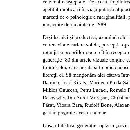
cele mai neaşteptate. De aceea, împlinirea
apetitul implicării în viața publică al plas
marcați de o psihologie a marginalității
moștenite de dinainte de 1989.
Deși harnici și productivi, asumînd roluri
cu tenacitate cariere solide, percepția opze
rotunjirea propriilor opere cît în receptare
generaţie ‘80 din artele vizuale conţine c
frontierelor, care merită şi trebuie cunosc
literaţii ei. Să menţionăm aici câteva înt
Bătrânu, Iosif Kiraly, Marilena Preda-S
Miklos Onuscan, Petru Lucaci, Romelo P
Rasovszky, Ion Aurel Mureşan, Christia
Păsat, Vioara Bara, Rudolf Bone, Alexandr
găsi în paginile acestui număr.
Dosarul dedicat generației optzeci „revis