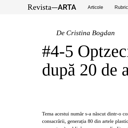
Expoziții
Evenimente
Articole
Interviuri
Rubric
Pub
De
Cristina Bogdan
#4-5 Optzec
după 20 de 
Tema acestui număr s-a născut dintr-o con
consacrării, generația 80 din artele plast