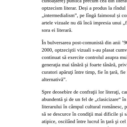
cunoaștere) publică precum cea din literat
optzecism literar. Deși a produs la rîndu
„intermedialism”, pe lîngă faimosul și c
artele vizuale nu dă încă impresia unui „
sora ei literară.
În bulversarea post-comunistă din anii ’9
2000, optzeciştii vizuali s-au plasat cumv
continuat să exercite controlul asupra mult
generaţia mai tânără şi foarte tânără, privi
curatori apăruţi între timp, fie în ţară, fie
alternativă”.
Spre deosebire de confraţii lor literaţi, c
abundentă şi de un fel de „clasicizare“ în
literarului în câmpul cultural românesc, pr
să se descurce în condiţii mai dificile şi 
atipice, oscilând între lucrul în ţară şi cel