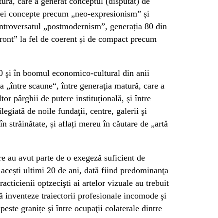
ură, care a generat conceptul (disputat) de
l ei concepte precum „neo-expresionism” și
ontroversatul „postmodernism”, generația 80 din
front” la fel de coerent și de compact precum
0 şi în boomul economico-cultural din anii
a „între scaune“, între generaţia matură, care a
or pârghii de putere instituţională, şi între
legiată de noile fundaţii, centre, galerii şi
 în străinătate, și aflați mereu în căutare de „artă
are au avut parte de o exegeză suficient de
 acești ultimi 20 de ani, dată fiind predominanţa
acticienii optzecişti ai artelor vizuale au trebuit
să inventeze traiectorii profesionale incomode şi
 peste granițe şi între ocupaţii colaterale dintre