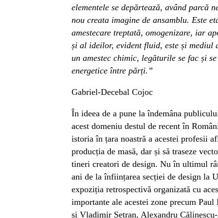
elementele se depărtează, având parcă ne
nou creata imagine de ansamblu. Este eta
amestecare treptată, omogenizare, iar apoi
și al ideilor, evident fluid, este și mediul
un amestec chimic, legăturile se fac și se
energetice între părți
.
”
Gabriel-Decebal Cojoc
În ideea de a pune la îndemâna publicului
acest domeniu destul de recent în Români
istoria în țara noastră a acestei profesii af
producția de masă, dar și să traseze vector
tineri creatori de design. Nu în ultimul 
ani de la înființarea secției de design la
expoziția retrospectivă organizată cu ace
importante ale acestei zone precum Paul 
și Vladimir Șetran, Alexandru Călinescu