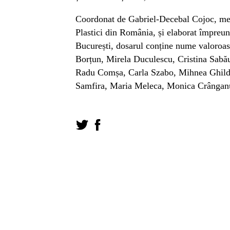
Coordonat de Gabriel-Decebal Cojoc, memb
Plastici din România, și elaborat împreun
București, dosarul conține nume valoroa
Borțun, Mirela Duculescu, Cristina Sabă
Radu Comșa, Carla Szabo, Mihnea Ghildu
Samfira, Maria Meleca, Monica Crânganu