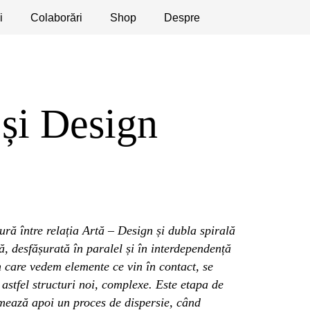
i
licaţii
Colaborări
Dezbateri
Shop
Apeluri
Despre
 și Design
ură între relația Artă – Design și dubla spirală
, desfășurată în paralel și în interdependență
n care vedem elemente ce vin în contact, se
astfel structuri noi, complexe. Este etapa de
ează apoi un proces de dispersie, când