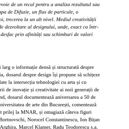
voie de un recul pentru a analiza rezultatul sau
pa de Difuzie, un flux de particule, o
, trecerea la un alt nivel. Mediul creativității
 de dezvoltare al designului, unde, exact ca într-
 desfac prin afinități sau schimburi de valori
 larg o informație densă și structurată despre
a, dosarul despre design își propune să schițeze
late la intersecția tehnologiei cu arta și cu
ii de inovație și creativitate ai noii generații de
rând, dosarul documentează aniversarea a 50 de
 Universitatea de arte din București, comentează
st prilej la MNAR, și omagiază câteva figuri
Bortnovschi, Norocel Constantinescu, Ion Bițan
-Arghira, Marcel Klamer, Radu Teodorescu ș.a.