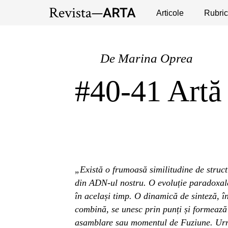
Expoziții
Evenimente
Articole
Interviuri
Rubric
Pub
De
Marina Oprea
#40-41 Artă
„Există o frumoasă similitudine de struct
din ADN-ul nostru. O evoluție paradoxală
în același timp. O dinamică de sinteză, î
combină, se unesc prin punți și formează 
asamblare sau momentul de Fuziune. Urm