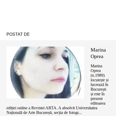
POSTAT DE
Marina
Oprea
Marina
Oprea
(n.1989)
locuiește și
lucrează în
București
și este în
prezent
editoarea
ediției online a Revistei ARTA. A absolvit Universitatea
Națională de Arte București, secția de fotogr...