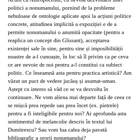
politici a nonumanului, pornind de la probleme
nebuloase de ontologie aplicate apoi la acțiuni politice
concrete, atitudinea implicită a expoziției e de a
permite nonumanului o anumită opacitate (pentru a
reaplica un concept din Glissant), acceptarea
existenței sale în sine, pentru sine și imposibilității
noastre de a-l cunoaște, în loc să îl privim ca pe ceva
ce are nevoie de noi pentru a-l constitui ca subiect
politic. Ce înseamnă asta pentru practica artistică? Am
văzut un puct de vedere jucăuș și asumat-uman.
Aștept cu interes să văd ce se va dezvolta în
continuare. Ne vom aliena mai departe față de ceea ce
se mișcă prea repede sau prea încet (ex. pietrele)
pentru a fi inteligibile pentru noi? Ar aprofunda asta
sentimentul de melancolie descris în textul lui
Dumitrescu? Sau vom lua calea deja pavată
bibliografic a ororii nonumanului?