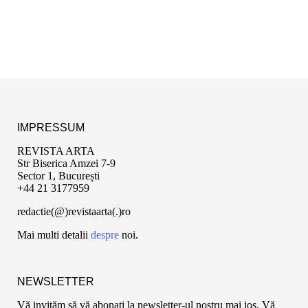
IMPRESSUM
REVISTA ARTA
Str Biserica Amzei 7-9
Sector 1, București
+44 21 3177959
redactie(@)revistaarta(.)ro
Mai multi detalii
despre
noi.
NEWSLETTER
Vă invităm să vă abonați la newsletter-ul nostru mai jos. Vă