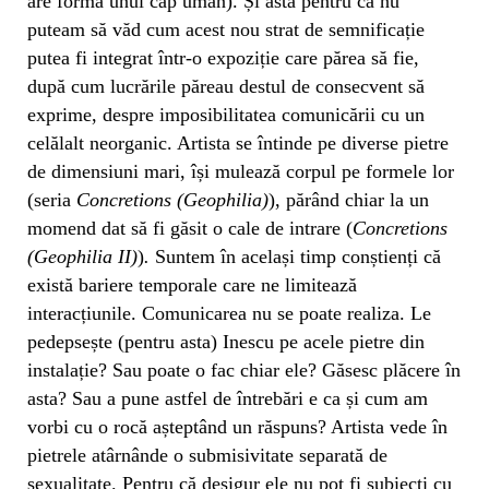
are forma unui cap uman). Și asta pentru că nu
puteam să văd cum acest nou strat de semnificație
putea fi integrat într-o expoziție care părea să fie,
după cum lucrările păreau destul de consecvent să
exprime, despre imposibilitatea comunicării cu un
celălalt neorganic. Artista se întinde pe diverse pietre
de dimensiuni mari, își mulează corpul pe formele lor
(seria
Concretions (Geophilia)
), părând chiar la un
momend dat să fi găsit o cale de intrare (
Concretions
(Geophilia II)
)
.
Suntem în același timp conștienți că
există bariere temporale care ne limitează
interacțiunile. Comunicarea nu se poate realiza. Le
pedepsește (pentru asta) Inescu pe acele pietre din
instalație? Sau poate o fac chiar ele? Găsesc plăcere în
asta? Sau a pune astfel de întrebări e ca și cum am
vorbi cu o rocă așteptând un răspuns? Artista vede în
pietrele atârnânde o submisivitate separată de
sexualitate. Pentru că desigur ele nu pot fi subiecți cu