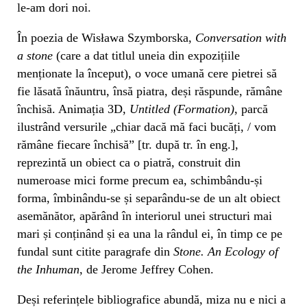
le-am dori noi.
În poezia de Wisława Szymborska,
Conversation with
a stone
(care a dat titlul uneia din expozițiile
menționate la început), o voce umană cere pietrei să
fie lăsată înăuntru, însă piatra, deși răspunde, rămâne
închisă. Animația 3D,
Untitled (Formation)
, parcă
ilustrând versurile „chiar dacă mă faci bucăți, / vom
rămâne fiecare închisă” [tr. după tr. în eng.],
reprezintă un obiect ca o piatră, construit din
numeroase mici forme precum ea, schimbându-și
forma, îmbinându-se și separându-se de un alt obiect
asemănător, apărând în interiorul unei structuri mai
mari și conținând și ea una la rândul ei, în timp ce pe
fundal sunt citite paragrafe din
Stone. An Ecology of
the Inhuman
, de Jerome Jeffrey Cohen.
Deși referințele bibliografice abundă, miza nu e nici a