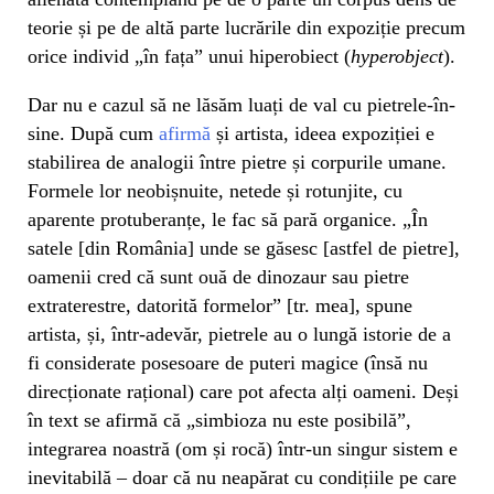
teorie și pe de altă parte lucrările din expoziție precum
orice individ „în fața” unui hiperobiect (
hyperobject
).
Dar nu e cazul să ne lăsăm luați de val cu pietrele-în-
sine. După cum
afirmă
și artista, ideea expoziției e
stabilirea de analogii între pietre și corpurile umane.
Formele lor neobișnuite, netede și rotunjite, cu
aparente protuberanțe, le fac să pară organice. „În
satele [din România] unde se găsesc [astfel de pietre],
oamenii cred că sunt ouă de dinozaur sau pietre
extraterestre, datorită formelor” [tr. mea], spune
artista, și, într-adevăr, pietrele au o lungă istorie de a
fi considerate posesoare de puteri magice (însă nu
direcționate rațional) care pot afecta alți oameni. Deși
în text se afirmă că „simbioza nu este posibilă”,
integrarea noastră (om și rocă) într-un singur sistem e
inevitabilă – doar că nu neapărat cu condițiile pe care