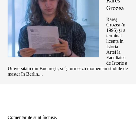
Rareș
Grozea
Rareș
Grozea (n.
1995) și-a
terminat
licența în
Istoria
Artei la
Facultatea
de Istorie a
Universității din București, și își urmează momentan studiile de
master în Berlin....
Comentariile sunt închise.