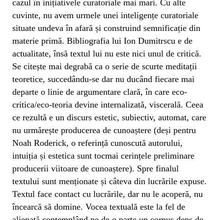
cazul în inițiativele curatoriale mai mari. Cu alte
cuvinte, nu avem urmele unei inteligențe curatoriale
situate undeva în afară și construind semnificație din
materie primă. Bibliografia lui Ion Dumitrscu e de
actualitate, însă textul lui nu este nici unul de critică.
Se citește mai degrabă ca o serie de scurte meditații
teoretice, succedându-se dar nu ducând fiecare mai
departe o linie de argumentare clară, în care eco-
critica/eco-teoria devine internalizată, viscerală. Ceea
ce rezultă e un discurs estetic, subiectiv, automat, care
nu urmărește producerea de cunoaștere (deși pentru
Noah Roderick, o referință cunoscută autorului,
intuiția și estetica sunt tocmai cerințele preliminare
producerii viitoare de cunoaștere). Spre finalul
textului sunt menționate și câteva din lucrările expuse.
Textul face contact cu lucrările, dar nu le acoperă, nu
încearcă să domine. Vocea textuală este la fel de
alienată contemplând pe de o parte un corpus dens de