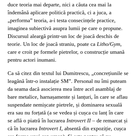
duce teoria mai departe, nici a căuta cea mai la
îndemână aplicare politică practică, ci a juca, a
„performa” teoria, a-i testa consecințele practice,
imaginea subiectivă asupra lumii pe care o propune.
Discursul aleargă printr-un loc de joacă deschis de
teorie. Un loc de joacă straniu, poate ca
Litho/Gym
,
care e croit pe formele pietrelor, o construcție umană
pentru actori inumani.
Ca să citez din textul lui Dumitrescu, „concrețiunile se
leagănă într-o instalație SM”. Personal nu îmi puteam
da seama dacă asocierea mea între acel asamblaj de
bare metalice, harnașamente și lanțuri, în care se aflau
suspendate nemișcate pietrele, și dominarea sexuală
era sau nu forțată (a se vedea și cușca cu lanț în care
se află o piatră în lucrarea
Introvert II
– de remarcat și
că în lucrarea
Introvert I
,
absentă din expoziție, cușca