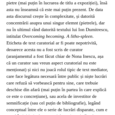
pietre (mai puțin în lucrarea de titlu a expoziției), însă
asta nu înseamnă că este mai puțin prezent. De data
asta discursul crește în complexitate, și datorită
concentrării asupra unui singur elemnt (pietrele), dar
nu în ultimul rând datorită textului lui Ion Dumitrescu,
intitulat
Overcoming becoming. A litho-spleen
.
Eticheta de text curatorial ar fi poate nepotrivită,
deoarece acesta nu a fost scris de curator
(aranjamentul a fost făcut chiar de Nona Inescu, așa
că un curator sau vreun aspect curatorial nu este
menționat) și nici nu joacă rolul tipic de text mediator,
care face legătura necesară între public și niște lucrări
care refuză să vorbească pentru sine, care trebuie
deschise din afară (mai puțin în partea în care explică
ce este o concrețiune), sau acela de investitor de
semnificație (sau cel puțin de bibliografie), legând
conceptual între ele o serie de lucrări disparate, cum e