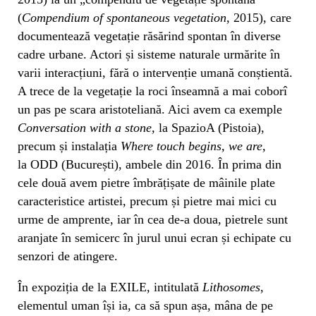
(
Compendium of spontaneous vegetation
, 2015), care
documentează vegetație răsărind spontan în diverse
cadre urbane. Actori și sisteme naturale urmărite în
varii interacțiuni, fără o intervenție umană conștientă.
A trece de la vegetație la roci înseamnă a mai coborî
un pas pe scara aristoteliană. Aici avem ca exemple
Conversation with a stone
,
la SpazioA (Pistoia),
precum și instalația
Where touch begins, we are,
la ODD (București), ambele din 2016. În prima din
cele două avem pietre îmbrățișate de mâinile plate
caracteristice artistei, precum și pietre mai mici cu
urme de amprente, iar în cea de-a doua, pietrele sunt
aranjate în semicerc în jurul unui ecran și echipate cu
senzori de atingere.
În expoziția de la EXILE, intitulată
Lithosomes
,
elementul uman își ia, ca să spun așa, mâna de pe