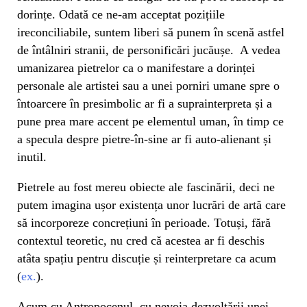
dorințe. Odată ce ne-am acceptat pozițiile
ireconciliabile, suntem liberi să punem în scenă astfel
de întâlniri stranii, de personificări jucăușe. A vedea
umanizarea pietrelor ca o manifestare a dorinței
personale ale artistei sau a unei porniri umane spre o
întoarcere în presimbolic ar fi a suprainterpreta și a
pune prea mare accent pe elementul uman, în timp ce
a specula despre pietre-în-sine ar fi auto-alienant și
inutil.
Pietrele au fost mereu obiecte ale fascinării, deci ne
putem imagina ușor existența unor lucrări de artă care
să incorporeze concrețiuni în perioade. Totuși, fără
contextul teoretic, nu cred că acestea ar fi deschis
atâta spațiu pentru discuție și reinterpretare ca acum
(
ex.
).
Acum cu Antropocenul, cu nevoia dezvoltării unei