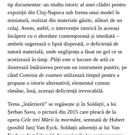
tip documentar: un studiu istoric al unei clădiri pentru
expoziții din Cluj-Napoca sub forma unui model în
miniatură, realizat din materiale găsite, alături de un
colaj. Avem, astfel, o intervenție istorică în aceeași
încăpere cu o abordare contemporană și imediată –
ambele sugerează o lipsă disperată, o deficiență de
natură materială, unde neglijența a lăsat un gol ce se
acutizează în timp.
Plăți
este o lucrare de artă ce
ilustrează întârzierea precum un instrument punitiv, pe
când
Comisia de examen
utilizează timpul pentru a
propune o istorie alternativă; elementul comun
rămâne, însă, aceeași deficiență irevocabilă.
Tema „întârzierii” se regăsește și în
Soldații
, a lui
Șerban Savu, o pictură din 2015 care pleacă de la
opera
Cele trei Mării la mormânt
, semnată de Hubert
(posibil Jan) Van Eyck. Soldații adormiți ai lui Van