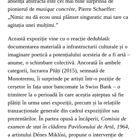
absență abstractă este cel mai bine surprinsă de
pionierul de
musique concrète
, Pierre Schaeffer:
„Nimic nu dă ecou unui plânset singuratic mai tare ca
agitația unei mulțimi.”
Această expoziție vine cu o reacție dedublată:
documentarea materială a infrastructurii culturale și o
imaginare poetică a potențialului acesteia de a fi artă –
anume, o schimbare colectivă. Ancorată în ambele
categorii, lucrarea
Plăți
(2015), semnată de
Monotremu, îi surprinde pe artiști într-o poziție de
cerșetor în fața unor bancomate la Swiss Bank – o
trimitere la o perioadă în care aceștia așteptau să fie
plătiți în urma unei expoziții, precum și la relațiile
tranzacționale generale din cadrul expozițiilor sau
prezentărilor. În partea opusă a încăperii,
Comisia de
examen de stat în clădirea Pavilionului de Artă, 1964
,
a artistului Dénes Miklósi, propune o intervenție de