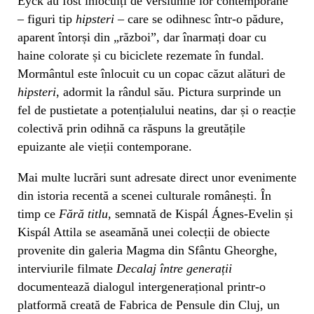
Eyck au fost înlocuiți de versiunile lor contemporane
– figuri tip
hipsteri
– care se odihnesc într-o pădure,
aparent întorși din „război”, dar înarmați doar cu
haine colorate și cu biciclete rezemate în fundal.
Mormântul este înlocuit cu un copac căzut alături de
hipsteri
, adormit la rândul său. Pictura surprinde un
fel de pustietate a potențialului neatins, dar și o reacție
colectivă prin odihnă ca răspuns la greutățile
epuizante ale vieții contemporane.
Mai multe lucrări sunt adresate direct unor evenimente
din istoria recentă a scenei culturale românești. În
timp ce
Fără titlu,
semnată de Kispál Ágnes-Evelin și
Kispál Attila se aseamănă unei colecții de obiecte
provenite din galeria Magma din Sfântu Gheorghe,
interviurile filmate
Decalaj între generații
documentează dialogul intergenerațional printr-o
platformă creată de Fabrica de Pensule din Cluj, un