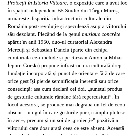
Proiecții în Istoria Viitoare
, o expoziție care a avut loc
în spațiul independent B5 Studio din Târgu Mureș,
urmărește dispariția infrastructurii culturale din
România post-revoluție și speculează asupra viitorului
său dezolant. Plecând de la genul
musique concrète
apărut în anii 1950, duo-ul curatorial Alexandra
Mereuți și Sebastian Danciu (parte din echipa
curatorială ce-i include și pe Răzvan Anton și Mihai
Iepure-Gorski) propune infrastructura culturală drept
fundație incorporată și punct de orientare fără de care
orice gest își pierde semnificația inerentă sau orice
consecință: așa cum declară cei doi, „sunetul produs
de gesturile culturale rămâne fără repercusiuni”. În
locul acestora, se produce mai degrabă un fel de ecou
obscur – un gol în care gesturile pur și simplu plutesc
în aer –, precum și un soi de „proiecție” pozitivă a
viitorului care doar arată ceea ce este absent. Această