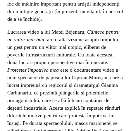
loc de întâlnire important pentru artiștii independenți
din multiple generații (în prezent, inevitabil, în pericol
de a se închide).
Lucrarea video a lui Matei Bejenaru,
Cântece pentru
un viitor mai bun
, are o altă viziune asupra timpului –
un gest pentru un viitor mai utopic, eliberat de
poverile infrastructurii culturale. Cu toate acestea,
două lucrări propun perspective mai întunecate.
Protestez împotriva mea
este o documentare video a
unui spectacol de păpuși a lui Ciprian Mureșan, care a
lucrat împreună cu regizorul și dramaturgul Gianina
Carbunariu, ce prezintă plângerile și polemicile
protagonistului, care se află într-un container de
deșeuri industriale. Acesta explică în repetate rânduri
diferitele motive pentru care protesta împotriva lui
însuși. Pe durata spectacolului, masca marionetei se
ridică încet, iar interpretul (Pilo Adrian Ilea) începe să