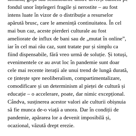
fondul unor înțelegeri fragile și nerostite – au fost
intens luate în vizor de o distribuție a resurselor
apărută brusc, care le amenință continuitatea. În cel
mai bun caz, aceste pierderi culturale au fost
ameliorate de influx de bani sau de „mutat în online”,
iar în cel mai rău caz, sunt tratate pur și simplu ca
fiind dispensabile, fără vreo urmă de soluție. Și totuși,
evenimentele ce au avut loc în pandemie sunt doar
cele mai recente iterații ale unui trend de lungă durată,
ce țintește spre neoliberalism, compartimentalizare,
comodificare și un determinism al pieței de cultură și
educație – o accelerare, poate, dar nimic excepțional.
Cândva, susținerea acestor valori ale culturii obișnuia
să fie munca de-o viață a unora. Dar în condiții de
pandemie, apărarea lor a devenit imposibilă și,
ocazional, văzută drept erezie.