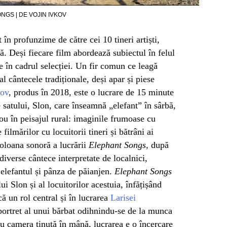
GS | DE VOJIN IVKOV
 în profunzime de către cei 10 tineri artiști,
ă. Deși fiecare film abordează subiectul în felul
e în cadrul selecției. Un fir comun ce leagă
l cântecele tradiționale, deși apar și piese
kov
, produs în 2018, este o lucrare de 15 minute
 satului, Slon, care înseamnă „elefant” în sârbă,
nou în peisajul rural: imaginile frumoase cu
 filmărilor cu locuitorii tineri și bătrâni ai
Coloana sonoră a lucrării
Elephant Songs
, după
 diverse cântece interpretate de localnici,
elefantul și pânza de păianjen.
Elephant Songs
ui Slon și al locuitorilor acestuia, înfățișând
ă un rol central și în lucrarea
Larisei
 portret al unui bărbat odihnindu-se de la munca
u camera ținută în mână, lucrarea e o încercare