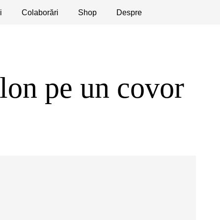
i
licaţii
Colaborări
Dezbateri
Shop
Apeluri
Despre
Slon pe un covor