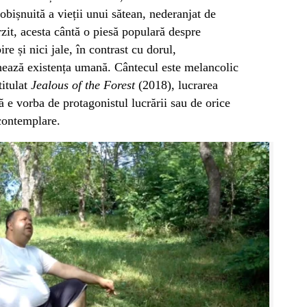
 obișnuită a vieții unui sătean, nederanjat de
zit, acesta cântă o piesă populară despre
re și nici jale, în contrast cu dorul,
chează existența umană. Cântecul este melancolic
titulat
Jealous of the Forest
(2018), lucrarea
ă e vorba de protagonistul lucrării sau de orice
 contemplare.