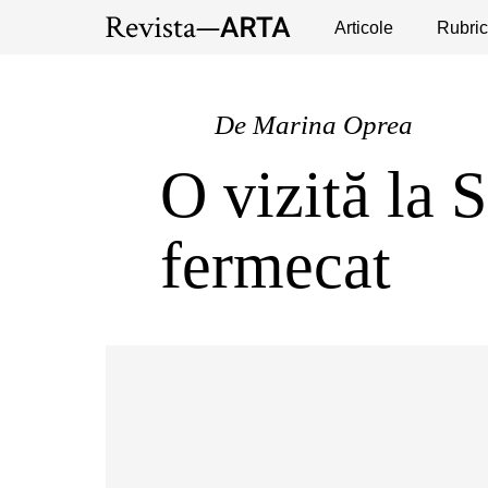
Expoziții
Evenimente
Articole
Interviuri
Rubric
Pub
De
Marina Oprea
O vizită la 
fermecat