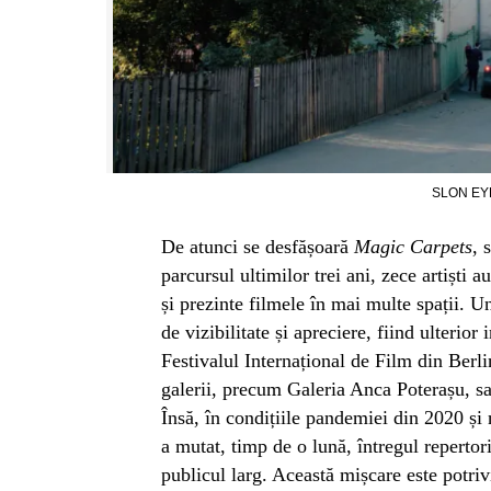
SLON EYE
De atunci se desfășoară
Magic Carpets
, 
parcursul ultimilor trei ani, zece artiști au
și prezinte filmele în mai multe spații. Un
de vizibilitate și apreciere, fiind ulterior
Festivalul Internațional de Film din Berl
galerii, precum Galeria Anca Poterașu, s
Însă, în condițiile pandemiei din 2020 și n
a mutat, timp de o lună, întregul repertori
publicul larg. Această mișcare este potrivi