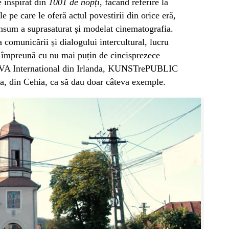
e inspirat din
1001 de nopți
, făcând referire la
le pe care le oferă actul povestirii din orice eră,
onsum a suprasaturat și modelat cinematografia.
a comunicării și dialogului intercultural, lucru
tă împreună cu nu mai puțin de cincisprezece
e EVA International din Irlanda, KUNSTrePUBLIC
a, din Cehia, ca să dau doar câteva exemple.