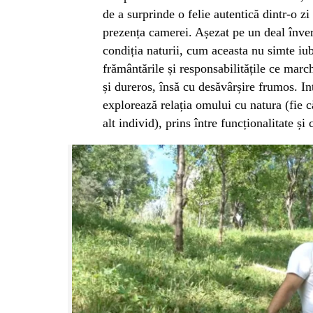
de a surprinde o felie autentică dintr-o zi
prezența camerei. Așezat pe un deal înver
condiția naturii, cum aceasta nu simte iubi
frământările și responsabilitățile ce mar
și dureros, însă cu desăvârșire frumos. In
explorează relația omului cu natura (fie c
alt individ), prins între funcționalitate și