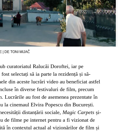
 | DE TONI MIJAČ
sub curatoriatul Ralucăi Doroftei, iar pe
 fost selectați să ia parte la rezidență și să-
ele din aceste lucrări video au beneficiat astfel
 incluse în diverse festivaluri de film, precum
in. Lucrările au fost de asemenea prezentate în
au la cinemaul Elvira Popescu din București.
ecesității distanțării sociale,
Magic Carpets
și-
u de filme pe internet pentru a fi vizionat de
tă în contextul actual al vizionărilor de film și