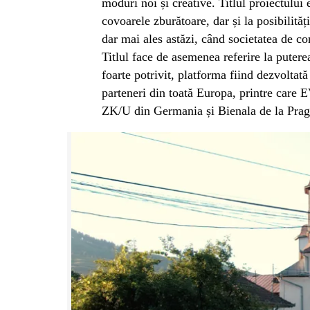
moduri noi și creative. Titlul proiectului 
covoarele zburătoare, dar și la posibilități
dar mai ales astăzi, când societatea de c
Titlul face de asemenea referire la putere
foarte potrivit, platforma fiind dezvolta
parteneri din toată Europa, printre car
ZK/U din Germania și Bienala de la Prag