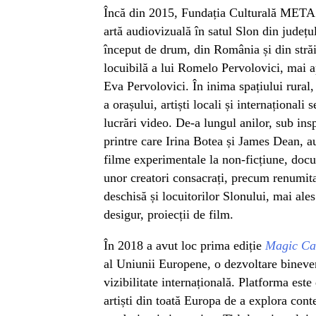
Încă din 2015, Fundația Culturală META o
artă audiovizuală în satul Slon din județul 
început de drum, din România și din străin
locuibilă a lui Romelo Pervolovici, mai ap
Eva Pervolovici. În inima spațiului rural, 
a orașului, artiști locali și internațional
lucrări video. De-a lungul anilor, sub inspi
printre care Irina Botea și James Dean, au
filme experimentale la non-ficțiune, doc
unor creatori consacrați, precum renumita 
deschisă și locuitorilor Slonului, mai ales
desigur, proiecții de film.
În 2018 a avut loc prima ediție
Magic Ca
al Uniunii Europene, o dezvoltare bineven
vizibilitate internațională. Platforma este
artiști din toată Europa de a explora conte