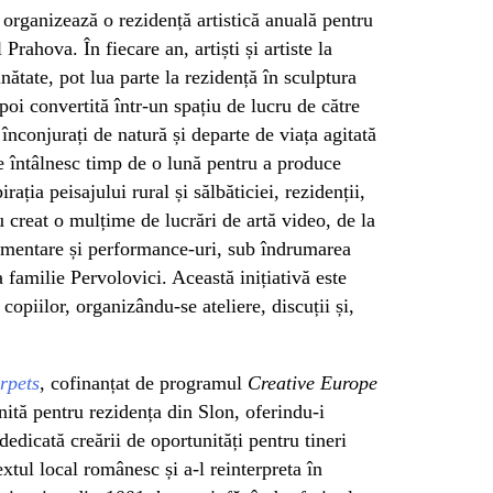
rganizează o rezidență artistică anuală pentru
Prahova. În fiecare an, artiști și artiste la
ătate, pot lua parte la rezidență în sculptura
oi convertită într-un spațiu de lucru de către
înconjurați de natură și departe de viața agitată
i se întâlnesc timp de o lună pentru a produce
rația peisajului rural și sălbăticiei, rezidenții,
 creat o mulțime de lucrări de artă video, de la
umentare și performance-uri, sub îndrumarea
familie Pervolovici. Această inițiativă este
 copiilor, organizându-se ateliere, discuții și,
rpets
, cofinanțat de programul
Creative Europe
ită pentru rezidența din Slon, oferindu-i
 dedicată creării de oportunități pentru tineri
xtul local românesc și a-l reinterpreta în