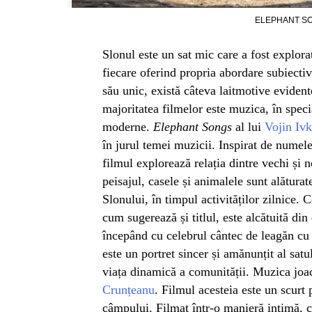
ELEPHANT SON
Slonul este un sat mic care a fost explorat
fiecare oferind propria abordare subiectiv
său unic, există câteva laitmotive evident
majoritatea filmelor este muzica, în specia
moderne.
Elephant Songs
al lui
Vojin Iv
în jurul temei muzicii. Inspirat de numele
filmul explorează relația dintre vechi și 
peisajul, casele și animalele sunt alăturate
Slonului, în timpul activităților zilnice. 
cum sugerează și titlul, este alcătuită din
începând cu celebrul cântec de leagăn cu 
este un portret sincer și amănunțit al satul
viața dinamică a comunității. Muzica joac
Crunțeanu
. Filmul acesteia este un scurt
câmpului. Filmat într-o manieră intimă, c