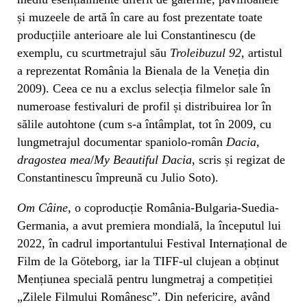
și muzeele de artă în care au fost prezentate toate
producțiile anterioare ale lui Constantinescu (de
exemplu, cu scurtmetrajul său
Troleibuzul 92
, artistul
a reprezentat România la Bienala de la Veneția din
2009). Ceea ce nu a exclus selecția filmelor sale în
numeroase festivaluri de profil și distribuirea lor în
sălile autohtone (cum s-a întâmplat, tot în 2009, cu
lungmetrajul documentar spaniolo-român
Dacia,
dragostea mea
/
My Beautiful Dacia
, scris și regizat de
Constantinescu împreună cu Julio Soto).
Om Câine
, o coproducție România-Bulgaria-Suedia-
Germania, a avut premiera mondială, la începutul lui
2022, în cadrul importantului Festival Internațional de
Film de la Göteborg, iar la TIFF-ul clujean a obținut
Mențiunea specială pentru lungmetraj a competiției
„Zilele Filmului Românesc”. Din nefericire, având