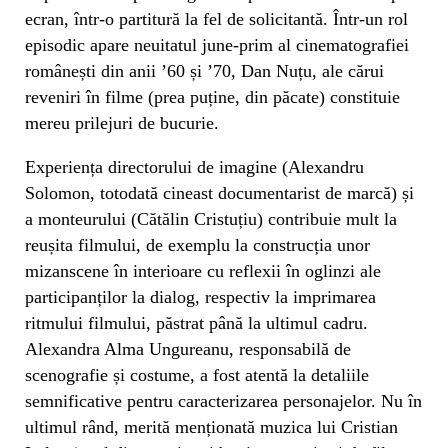
ecran, într-o partitură la fel de solicitantă. Într-un rol
episodic apare neuitatul june-prim al cinematografiei
românești din anii ’60 și ’70, Dan Nuțu, ale cărui
reveniri în filme (prea puține, din păcate) constituie
mereu prilejuri de bucurie.
Experiența directorului de imagine (Alexandru
Solomon, totodată cineast documentarist de marcă) și
a monteurului (Cătălin Cristuțiu) contribuie mult la
reușita filmului, de exemplu la construcția unor
mizanscene în interioare cu reflexii în oglinzi ale
participanților la dialog, respectiv la imprimarea
ritmului filmului, păstrat până la ultimul cadru.
Alexandra Alma Ungureanu, responsabilă de
scenografie și costume, a fost atentă la detaliile
semnificative pentru caracterizarea personajelor. Nu în
ultimul rând, merită menționată muzica lui Cristian