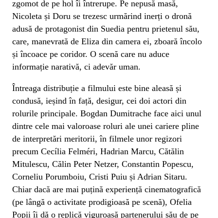
zgomot de pe hol îi întrerupe. Pe nepusă masă,
Nicoleta și Doru se trezesc urmărind inerți o dronă
adusă de protagonist din Suedia pentru prietenul său,
care, manevrată de Eliza din camera ei, zboară încolo
și încoace pe coridor. O scenă care nu aduce
informație narativă, ci adevăr uman.
Întreaga distribuție a filmului este bine aleasă și
condusă, ieșind în față, desigur, cei doi actori din
rolurile principale. Bogdan Dumitrache face aici unul
dintre cele mai valoroase roluri ale unei cariere pline
de interpretări meritorii, în filmele unor regizori
precum Cecília Felméri, Hadrian Marcu, Cătălin
Mitulescu, Călin Peter Netzer, Constantin Popescu,
Corneliu Porumboiu, Cristi Puiu și Adrian Sitaru.
Chiar dacă are mai puțină experiență cinematografică
(pe lângă o activitate prodigioasă pe scenă), Ofelia
Popii îi dă o replică viguroasă partenerului său de pe