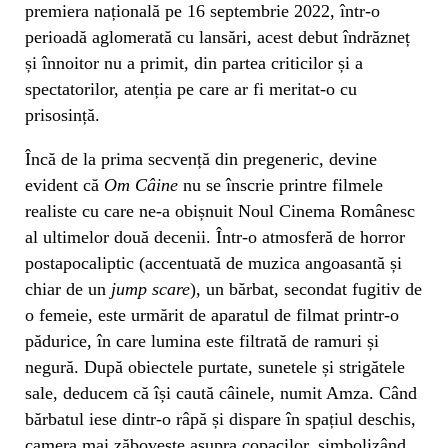
premiera națională pe 16 septembrie 2022, într-o
perioadă aglomerată cu lansări, acest debut îndrăzneț
și înnoitor nu a primit, din partea criticilor și a
spectatorilor, atenția pe care ar fi meritat-o cu
prisosință.
Încă de la prima secvență din pregeneric, devine
evident că
Om Câine
nu se înscrie printre filmele
realiste cu care ne-a obișnuit Noul Cinema Românesc
al ultimelor două decenii. Într-o atmosferă de horror
postapocaliptic (accentuată de muzica angoasantă și
chiar de un
jump scare
), un bărbat, secondat fugitiv de
o femeie, este urmărit de aparatul de filmat printr-o
pădurice, în care lumina este filtrată de ramuri și
negură. După obiectele purtate, sunetele și strigătele
sale, deducem că își caută câinele, numit Amza. Când
bărbatul iese dintr-o râpă și dispare în spațiul deschis,
camera mai zăbovește asupra copacilor, simbolizând