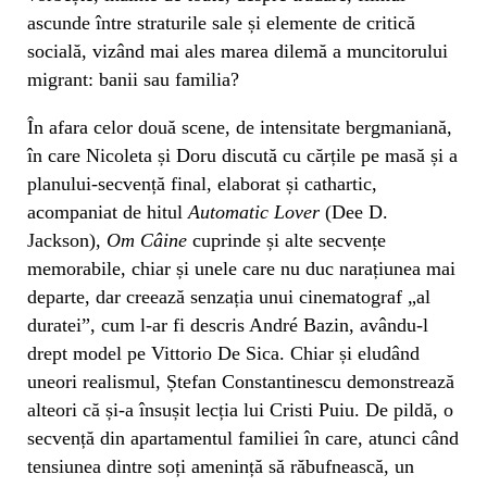
ascunde între straturile sale și elemente de critică
socială, vizând mai ales marea dilemă a muncitorului
migrant: banii sau familia?
În afara celor două scene, de intensitate bergmaniană,
în care Nicoleta și Doru discută cu cărțile pe masă și a
planului-secvență final, elaborat și cathartic,
acompaniat de hitul
Automatic Lover
(Dee D.
Jackson),
Om Câine
cuprinde și alte secvențe
memorabile, chiar și unele care nu duc narațiunea mai
departe, dar creează senzația unui cinematograf „al
duratei”, cum l-ar fi descris André Bazin, avându-l
drept model pe Vittorio De Sica. Chiar și eludând
uneori realismul, Ștefan Constantinescu demonstrează
alteori că și-a însușit lecția lui Cristi Puiu. De pildă, o
secvență din apartamentul familiei în care, atunci când
tensiunea dintre soți amenință să răbufnească, un