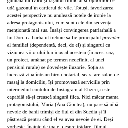
gâfâiala lui Doru și fâșâitul ritmic al stropitorilor ce
udă gazonul în cartierul de vile. Totuși, favorizarea
acestei perspective nu anulează notele de ironie la
adresa protagonistului, cum sunt cele din secvența
menționată mai sus. Însăși convingerea patriarhală a
lui Doru că bărbatul trebuie să fie principalul
provider
al familiei (dependentă, deci, de el) și singurul cu
viziunea viitorului luminos al acesteia (în acest caz,
un proiect, amânat pe termen nedefinit, al unei
pensiuni rurale) se dovedește iluzorie. Soția sa
lucrează ziua într-un birou notarial, seara are salon de
masaj la domiciliu, își promovează serviciile prin
intermediul contului de Instagram al Elizei și este
capabilă să-și crească singură fiica. Nici măcar mama
protagonistului, Maria (Ana Ciontea), nu pare să aibă
nevoie de banii trimiși de fiul ei din Suedia și îi
păstrează pentru când el va avea nevoie de ei. Deși
vorbește, înainte de toate, despre trădare, filmul