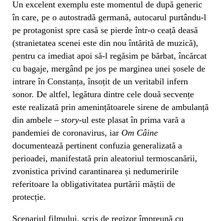
Un excelent exemplu este momentul de după generic
în care, pe o autostradă germană, autocarul purtându-l
pe protagonist spre casă se pierde într-o ceață deasă
(stranietatea scenei este din nou întărită de muzică),
pentru ca imediat apoi să-l regăsim pe bărbat, încărcat
cu bagaje, mergând pe jos pe marginea unei șosele de
intrare în Constanța, însoțit de un veritabil infern
sonor. De altfel, legătura dintre cele două secvențe
este realizată prin amenințătoarele sirene de ambulanță
din ambele –
story
-ul este plasat în prima vară a
pandemiei de coronavirus, iar
Om Câine
documentează pertinent confuzia generalizată a
perioadei, manifestată prin aleatoriul termoscanării,
zvonistica privind carantinarea și nedumeririle
referitoare la obligativitatea purtării măștii de
protecție.
Scenariul filmului, scris de regizor împreună cu