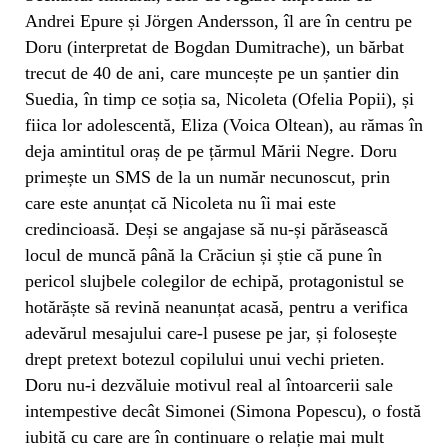
Andrei Epure și Jörgen Andersson, îl are în centru pe
Doru (interpretat de Bogdan Dumitrache), un bărbat
trecut de 40 de ani, care muncește pe un șantier din
Suedia, în timp ce soția sa, Nicoleta (Ofelia Popii), și
fiica lor adolescentă, Eliza (Voica Oltean), au rămas în
deja amintitul oraș de pe țărmul Mării Negre. Doru
primește un SMS de la un număr necunoscut, prin
care este anunțat că Nicoleta nu îi mai este
credincioasă. Deși se angajase să nu-și părăsească
locul de muncă până la Crăciun și știe că pune în
pericol slujbele colegilor de echipă, protagonistul se
hotărăște să revină neanunțat acasă, pentru a verifica
adevărul mesajului care-l pusese pe jar, și folosește
drept pretext botezul copilului unui vechi prieten.
Doru nu-i dezvăluie motivul real al întoarcerii sale
intempestive decât Simonei (Simona Popescu), o fostă
iubită cu care are în continuare o relație mai mult