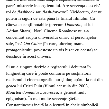
parcă misterele inconștientului. Are secvența descrisă
rol de
flashback
sau
flash-forward
? Nicidecum, dar nu
putem fi siguri de asta până la finalul filmului. Cu
câteva excepții notabile (precum
Domestic
, al lui
Adrian Sitaru), Noul Cinema Românesc nu s-a
concentrat asupra universului oniric al personajelor
sale, însă
Om Câine
(în care, ulterior, mama
protagonistului povestește un vis bizar cu acesta) se
deschide în acest univers.
Și nu e singura decizie a regizorului debutant în
lungmetraj care îi poate contraria pe susținătorii
realismului cinematografic pur și dur, apărut la noi din
geaca lui Cristi Puiu (filmul acestuia din 2005,
Moartea domnului Lăzărescu
, a generat mult
epigonism). În mai multe secvențe Ștefan
Constantinescu incită la o lectură în cheie simbolică.