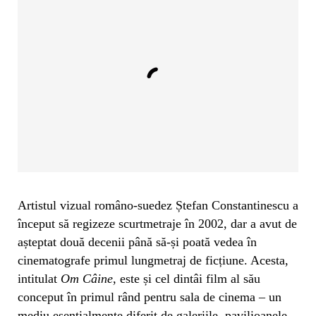
Artistul vizual româno-suedez Ștefan Constantinescu a
început să regizeze scurtmetraje în 2002, dar a avut de
așteptat două decenii până să-și poată vedea în
cinematografe primul lungmetraj de ficțiune. Acesta,
intitulat
Om Câine
, este și cel dintâi film al său
conceput în primul rând pentru sala de cinema – un
mediu esențialmente diferit de galeriile, pavilioanele