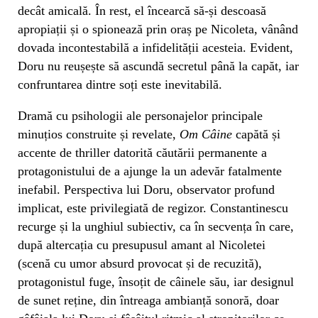
decât amicală. În rest, el încearcă să-și descoasă
apropiații și o spionează prin oraș pe Nicoleta, vânând
dovada incontestabilă a infidelității acesteia. Evident,
Doru nu reușește să ascundă secretul până la capăt, iar
confruntarea dintre soți este inevitabilă.
Dramă cu psihologii ale personajelor principale
minuțios construite și revelate,
Om Câine
capătă și
accente de thriller datorită căutării permanente a
protagonistului de a ajunge la un adevăr fatalmente
inefabil. Perspectiva lui Doru, observator profund
implicat, este privilegiată de regizor. Constantinescu
recurge și la unghiul subiectiv, ca în secvența în care,
după altercația cu presupusul amant al Nicoletei
(scenă cu umor absurd provocat și de recuzită),
protagonistul fuge, însoțit de câinele său, iar designul
de sunet reține, din întreaga ambianță sonoră, doar