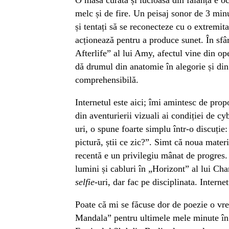
melc și de fire. Un peisaj sonor de 3 min
și tentați să se reconecteze cu o extremita
acționează pentru a produce sunet. În sfâr
Afterlife” al lui Amy, afectul vine din o
dă drumul din anatomie în alegorie și din
comprehensibilă.
Internetul este aici; îmi amintesc de prop
din aventurierii vizuali ai condiției de 
uri, o spune foarte simplu într-o discuție
pictură, știi ce zic?”. Simt că noua materi
recentă e un privilegiu mânat de progres. 
lumini și cabluri în „Horizont” al lui Cha
selfie
-uri, dar fac pe disciplinata. Interne
Poate că mi se făcuse dor de poezie o vre
Mandala” pentru ultimele mele minute în 