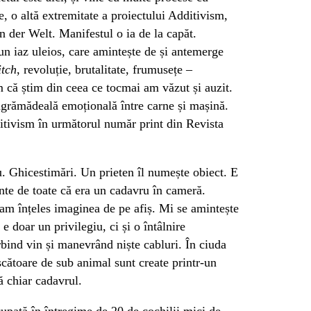
e, o altă extremitate a proiectului Additivism,
n der Welt. Manifestul o ia de la capăt.
un iaz uleios, care amintește de și antemerge
itch
, revoluție, brutalitate, frumusețe –
 că știm din ceea ce tocmai am văzut și auzit.
grămădeală emoțională între carne și mașină.
itivism în următorul număr print din Revista
. Ghicestimări. Un prieten îl numește obiect. E
nte de toate că era un cadavru în cameră.
am înțeles imaginea de pe afiș. Mi se amintește
 doar un privilegiu, ci și o întâlnire
bind vin și manevrând niște cabluri. În ciuda
ișcătoare de sub animal sunt create printr-un
ă chiar cadavrul.
cupată în întregime de 20 de cochilii mici de