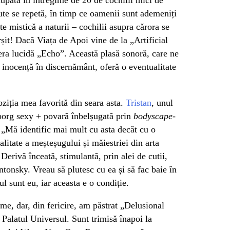
ute se repetă, în timp ce oamenii sunt ademeniți
te mistică a naturii – cochilii asupra cărora se
șit! Dacă Viața de Apoi vine de la „Artificial
pera lucidă „Echo”. Această plasă sonoră, care ne
 inocență în discernământ, oferă o eventualitate
oziția mea favorită din seara asta.
Tristan
, unul
cyborg sexy + povară înbelșugată prin
bodyscape
-
: „Mă identific mai mult cu asta decât cu o
alitate a meșteșugului și măiestriei din arta
Derivă înceată, stimulantă, prin alei de cutii,
ntonsky. Vreau să plutesc cu ea și să fac baie în
tul sunt eu, iar aceasta e o condiție.
me, dar, din fericire, am păstrat „Delusional
Palatul Universul. Sunt trimisă înapoi la