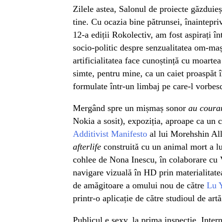
Zilele astea, Salonul de proiecte găzduieș
tine. Cu ocazia bine pătrunsei, înaintepri
12-a ediții Rokolectiv, am fost aspirați în
socio-politic despre senzualitatea om-maș
artificialitatea face cunoștință cu moarte
simte, pentru mine, ca un caiet proaspăt î
formulate într-un limbaj pe care-l vorbesc
Mergând spre un mișmaș sonor
au coura
Nokia a sosit), expoziția, aproape ca un
Additivist Manifesto
al lui Morehshin All
afterlife
construită cu un animal mort a l
cohlee de Nona Inescu, în colaborare cu 
navigare vizuală în HD prin materialitat
de amăgitoare a omului nou de către
Lu 
printr-o aplicație de către studioul de ar
Publicul e sexy, la prima inspecție. Intern