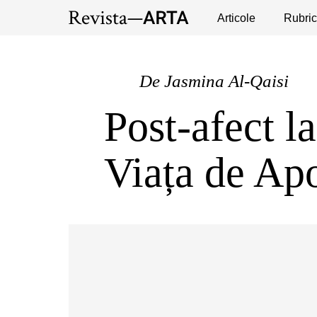
Expoziții
Evenimente
Articole
Interviuri
Rubric
Pub
De
Jasmina Al-Qaisi
Post-afect l
Viața de Ap