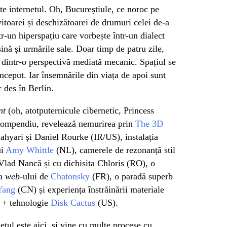
te internetul. Oh, Bucureștiule, ce noroc pe
vitoarei și deschizătoarei de drumuri celei de-a
tr-un hiperspațiu care vorbește într-un dialect
ină și urmările sale. Doar timp de patru zile,
a dintr-o perspectivă mediată mecanic. Spațiul se
nceput. Iar însemnările din viața de apoi sunt
 des în Berlin.
nt
(oh, atotputernicule cibernetic, Princess
 compendiu, revelează nemurirea prin
The 3D
ahyari și Daniel Rourke (IR/US), instalația
ui
Amy Whittle
(NL), camerele de rezonanță stil
Vlad Nancă și cu dichisita Chloris (RO), o
ea
web
-ului de
Chatonsky
(FR), o paradă superb
Yang
(CN) și experiența înstrăinării materiale
tă + tehnologie
Disk Cactus
(US).
etul este aici, și vine cu multe procese cu