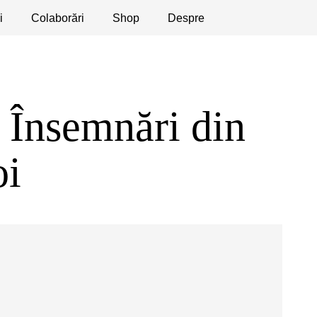
i
licaţii
Colaborări
Dezbateri
Shop
Apeluri
Despre
a Însemnări din
oi