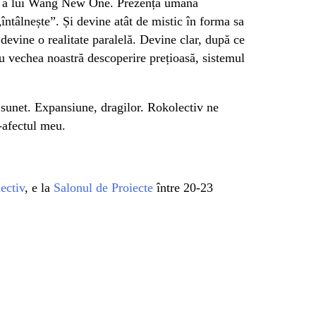
are a lui Wang New One. Prezența umană
„întâlnește”. Și devine atât de mistic în forma sa
devine o realitate paralelă. Devine clar, după ce
cu vechea noastră descoperire prețioasă, sistemul
 sunet. Expansiune, dragilor. Rokolectiv ne
-afectul meu.
ectiv
, e la
Salonul de Proiecte
între 20-23