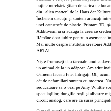
puține întrebări. Știam de cartea de bucat
din „alien matter” de la Haus der Kulture
Încheiem discuții și suntem aruncați într-
unei catastrofe de plastic. Printare 3D,
gl
Additivism ia și adaugă la ceea ce credem
Rămâne doar iubire pentru o asemenea în
Mai multe despre instituția creatoare Add
ARTA!
Niște frumuseți dau târcoale unui cadavru
un animal de la un adăpost. Am știut înai
Oamenii făceau fețe. Intrigați. Oh, acum 
cât de nefamiliari suntem cu moartea. Nu e
seducătoare să o vezi pe Amy Whittle sor
speculațiilor, dungiile roșii și albastre m
circuit analog, care are ca sursă principal
O masă curată și lucioasă din faianță e o