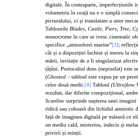
digitale. În contraparte, imperfecțiunile i
volumetria în ceață nu e o simplă consecin
picturalului, ci și translatare a unor mec
Tablourile
Blades
,
Castle
,
Piers
,
Tree
,
Cy
monocrome în care se ivesc cinematic obie
specifice „atmosferei marine”
[3]
; reflecț
cât și a dispoziției închise și mereu la si
mării, invitație de a fi singularizat afecti
țâțâni. Portocaliul dens (nepixelat) este u
(
Ghosted
– tabloul este expus pe un peret
celor două medii.
[4]
Tabloul
(Ultra)low 
rezultat, dar diferite compozițional, ambe
Scanline
surprinde nașterea unei imagini 
ridică sau coboară din lichidul amniotic di
față de imaginea digitală pe măsură ce eli
un mediu cald, misterios, indecis și melan
privirii și minții.