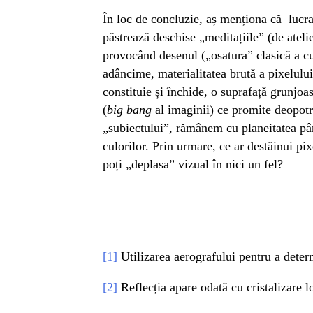
În loc de concluzie, aș menționa că lucr
păstrează deschise „meditațiile” (de atelie
provocând desenul („osatura” clasică a cul
adâncime, materialitatea brută a pixelulu
constituie și închide, o suprafață grunjoa
(
big bang
al imaginii) ce promite deopotr
„subiectului”, rămânem cu planeitatea p
culorilor. Prin urmare, ce ar destăinui pix
poți „deplasa” vizual în nici un fel?
[1]
Utilizarea aerografului pentru a determi
[2]
Reflecția apare odată cu cristalizare lo