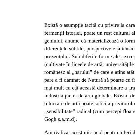
Există o asumpție tacită cu privire la cara
fermenții istoriei, poate un rest cultural a
geniului, anume că materializează o formă
diferențele subtile, perspectivele și tens
prezentului. Sub diferite forme ale „excep
(cultivate în liceele de artă, universități
românesc al „harului” de care e atins atât a
pare a fi damnat de Natură să poarte cu î
mai mult cu cât această determinare a „rar
industria pieței de artă globale. Există, d
o lucrare de artă poate solicita privitoru
„sensibilitate” radical (cum percepi floar
Gogh ș.a.m.d).
Am realizat acest mic ocol pentru a feri 