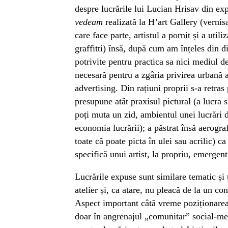
despre lucrările lui Lucian Hrisav din ex
vedeam
realizată la H’art Gallery (verni
care face parte, artistul a pornit și a utili
graffitti) însă, după cum am înțeles din d
potrivite pentru practica sa nici mediul d
necesară pentru a zgâria privirea urbană 
advertising. Din rațiuni proprii s-a retra
presupune atât praxisul pictural (a lucra s
poți muta un zid, ambientul unei lucrări
economia lucrării); a păstrat însă aerograf
toate că poate picta în ulei sau acrilic) ca
specifică unui artist, la propriu, emergent
Lucrările expuse sunt similare tematic și 
atelier și, ca atare, nu pleacă de la un co
Aspect important câtă vreme poziționarea 
doar în angrenajul „comunitar” social-med