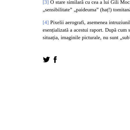
[3]
O stare similară cu cea a lui Gili Moca
„sensibilitate” „paideuma” (haț!) tomitan
[4]
Pixelii aerografi, asemenea intruziunil
esențializată a acestui raport. După cum s
situația, imaginile picturale, nu sunt „sub