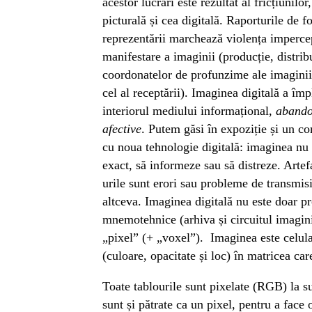
acestor lucrări este rezultat al fricțiunilo
picturală și cea digitală. Raporturile de 
reprezentării marchează violența imperce
manifestare a imaginii (producție, distribu
coordonatelor de profunzime ale imaginii p
cel al receptării). Imaginea digitală a împ
interiorul mediului informațional,
abandon
afective
. Putem găsi în expoziție și un co
cu noua tehnologie digitală: imaginea nu v
exact, să informeze sau să distreze. Artefa
urile sunt erori sau probleme de transmis
altceva. Imaginea digitală nu este doar pr
mnemotehnice (arhiva și circuitul imagini
„pixel” (+ „voxel”). Imaginea este celular
(culoare, opacitate și loc) în matricea car
Toate tablourile sunt pixelate (RGB) la s
sunt și pătrate ca un pixel, pentru a face