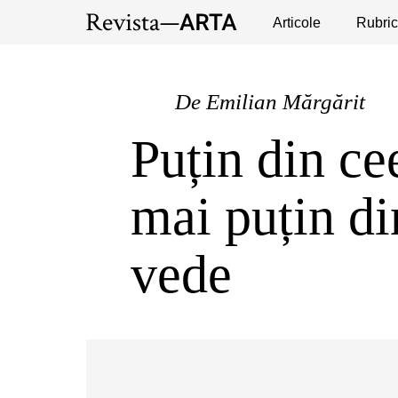
Expoziții
Evenimente
Articole
Interviuri
Rubric
Pub
De
Emilian Mărgărit
Puțin din ce
mai puțin di
vede