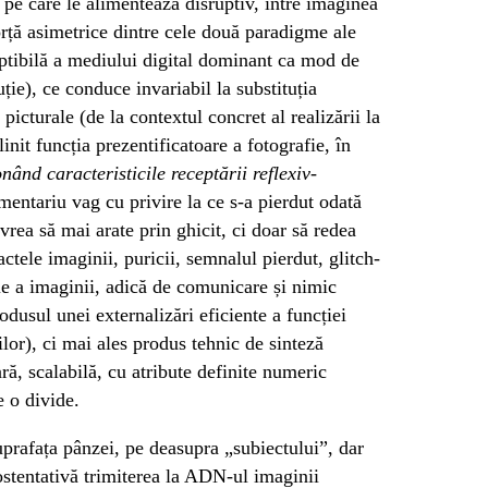
r, pe care le alimentează disruptiv, între imaginea
forță asimetrice dintre cele două paradigme ale
ptibilă a mediului digital dominant ca mod de
ție), ce conduce invariabil la substituția
icturale (de la contextul concret al realizării la
linit funcția prezentificatoare a fotografie, în
ând caracteristicile receptării reflexiv-
mentariu vag cu privire la ce s-a pierdut odată
rea să mai arate prin ghicit, ci doar să redea
ctele imaginii, puricii, semnalul pierdut, glitch-
ie a imaginii, adică de comunicare și nimic
odusul unei externalizări eficiente a funcției
lor), ci mai ales produs tehnic de sinteză
ă, scalabilă, cu atribute definite numeric
e o divide.
uprafața pânzei, pe deasupra „subiectului”, dar
 ostentativă trimiterea la ADN-ul imaginii