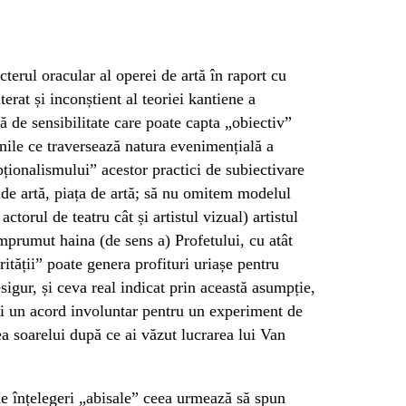
cterul oracular al operei de artă în raport cu
lterat și inconștient al teoriei kantiene a
 de sensibilitate care poate capta „obiectiv”
iunile ce traversează natura evenimențială a
ționalismului” acestor practici de subiectivare
le de artă, piața de artă; să nu omitem modelul
ctorul de teatru cât și artistul vizual) artistul
mprumut haina (de sens a) Profetului, cu atât
ității” poate genera profituri uriașe pentru
esigur, și ceva real indicat prin această asumpție,
lui un acord involuntar pentru un experiment de
ea soarelui după ce ai văzut lucrarea lui Van
de înțelegeri „abisale” ceea urmează să spun