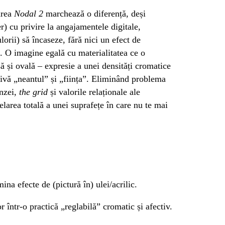
area
Nodal 2
marchează o diferență, deși
r) cu privire la angajamentele digitale,
orii) să încaseze, fără nici un efect de
i. O imagine egală cu materialitatea ce o
să și ovală – expresie a unei densități cromatice
ivă „neantul” și „ființa”. Eliminând problema
ânzei,
the grid
și valorile relaționale ale
elarea totală a unei suprafețe în care nu te mai
na efecte de (pictură în) ulei/acrilic.
r într-o practică „reglabilă” cromatic și afectiv.