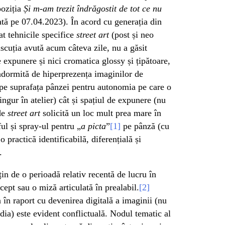
poziția
Și m-am trezit îndrăgostit de tot ce nu
sată pe 07.04.2023). În acord cu generația din
zat tehnicile specifice
street art
(post și neo
iscuția avută acum câteva zile, nu a găsit
e expunere și nici cromatica glossy și țipătoare,
adormită de hiperprezența imaginilor de
s pe suprafața pânzei pentru autonomia pe care o
ingur în atelier) cât și spațiul de expunere (nu
 de
street art
solicită un loc mult prea mare în
ul și spray-ul pentru „
a picta
”
[1]
pe pânză (cu
 o practică identificabilă, diferențială și
.
țin de o perioadă relativ recentă de lucru în
ncept sau o miză articulată în prealabil.
[2]
în raport cu devenirea digitală a imaginii (nu
ia) este evident conflictuală. Nodul tematic al