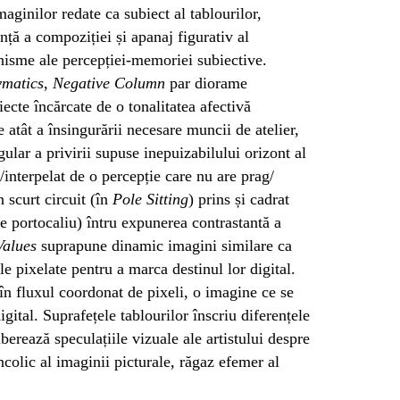
maginilor redate ca subiect al tablourilor,
ță a compoziției și apanaj figurativ al
anisme ale percepției-memoriei subiective.
matics
,
Negative Column
par diorame
cte încărcate de o tonalitatea afectivă
ie atât a însingurării necesare muncii de atelier,
ngular a privirii supuse inepuizabilului orizont al
v/interpelat de o percepție care nu are prag/
n scurt circuit (în
Pole Sitting
) prins și cadrat
e portocaliu) întru expunerea contrastantă a
Values
suprapune dinamic imagini similare ca
le pixelate pentru a marca destinul lor digital.
în fluxul coordonat de pixeli, o imagine ce se
gital. Suprafețele tablourilor înscriu diferențele
berează speculațiile vizuale ale artistului despre
colic al imaginii picturale, răgaz efemer al