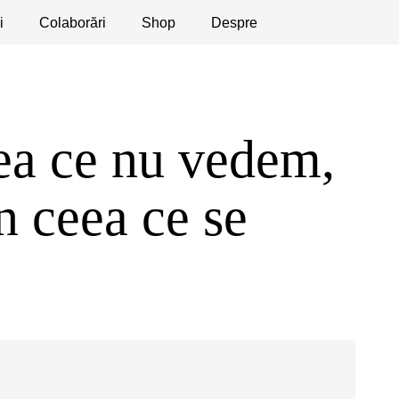
i
licaţii
Colaborări
Dezbateri
Shop
Apeluri
Despre
ea ce nu vedem,
n ceea ce se