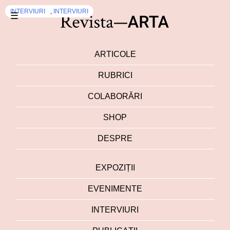
EXPOZIȚII
EXPOZIȚII
EXPOZIȚII
EXPOZIȚII
DEZBATERI
EXPOZIȚII
EVENIMENTE
INTERVIURI
,
,
INTERVIURI
INTERVIURI
,
INTERVIURI
☰
ARTICOLE
RUBRICI
COLABORĂRI
SHOP
DESPRE
EXPOZIȚII
EVENIMENTE
INTERVIURI