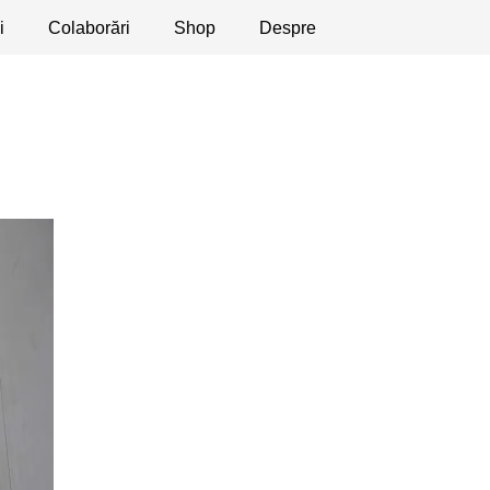
i
licaţii
Colaborări
Dezbateri
Shop
Apeluri
Despre