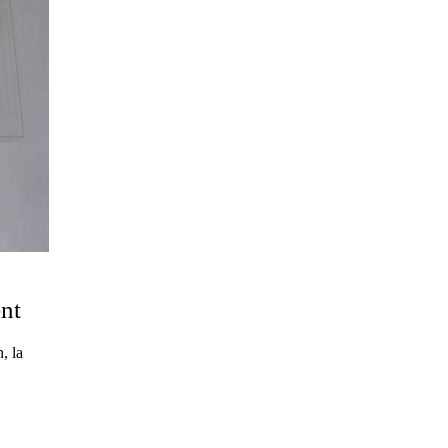
ent
, la