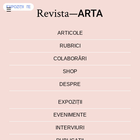
EVENIMENTE
EXPOZIȚII
EXPOZIȚII
EXPOZIȚII
EXPOZIȚII
EXPOZIȚII
☰
ARTICOLE
RUBRICI
COLABORĂRI
SHOP
DESPRE
EXPOZIȚII
EVENIMENTE
INTERVIURI