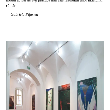
modul actual de a-și practica arta este rezultatul unor îndelungi
căutări.
— Gabriela Pițurlea