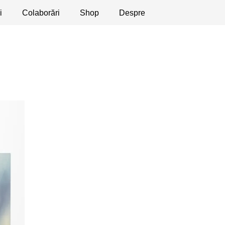
i
licaţii
Colaborări
Dezbateri
Shop
Apeluri
Despre