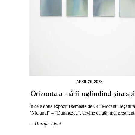
APRIL 26, 2023
Orizontala mării oglindind șira spi
În cele două expoziții semnate de Gili Mocanu, legătura
"Niciunul" – "Dumnezeu", devine cu atât mai pregnant
— Horațiu Lipot