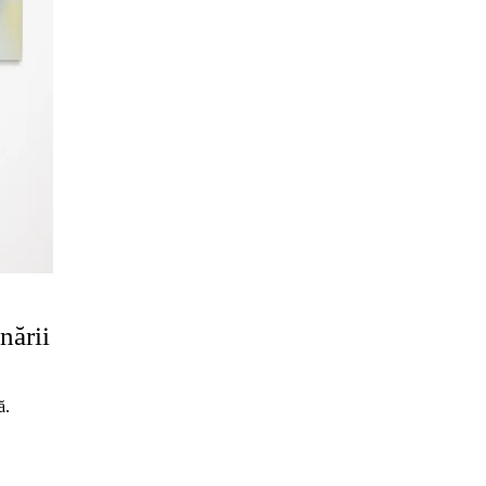
nării
ă.