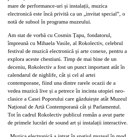
mare de performance-uri și instalații, muzica
electronică este încă privită ca un „invitat special”, o
notă de subsol în programa muzeului.
Am stat de vorbă cu Cosmin Țapu, fondatorul,
împreună cu Mihaela Vasile, al Rokolectiv, celebrul
festival de muzică electronică și arte conexe, pentru a
explora aceste chestiuni. Timp de mai bine de un
deceniu, Rokolectiv a fost un punct important atât în
calendarul de nighlife, cât și cel al artei
contemporane, fiind una dintre rarele ocazii de a
vedea muzică live și a petrece în incinta utopiei neo-
clasice a Casei Poporului care găzduiește atât Muzeul
Național de Artă Contemporană cât și Parlamentul.
Tot în cadrul Rokolectiv publicul român a avut parte
de primele lucrări de sound art și instalații interactive.
„Muzica electronică a intrat în spațiul muzeal în mod