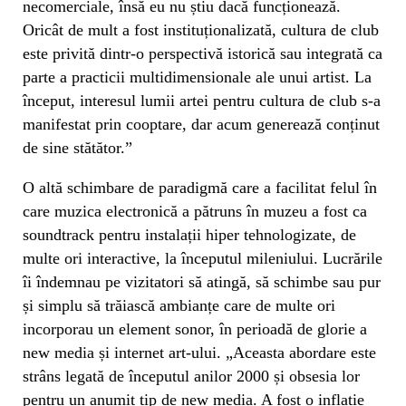
necomerciale, însă eu nu știu dacă funcționează.
Oricât de mult a fost instituționalizată, cultura de club
este privită dintr-o perspectivă istorică sau integrată ca
parte a practicii multidimensionale ale unui artist. La
început, interesul lumii artei pentru cultura de club s-a
manifestat prin cooptare, dar acum generează conținut
de sine stătător.”
O altă schimbare de paradigmă care a facilitat felul în
care muzica electronică a pătruns în muzeu a fost ca
soundtrack pentru instalații hiper tehnologizate, de
multe ori interactive, la începutul mileniului. Lucrările
îi îndemnau pe vizitatori să atingă, să schimbe sau pur
și simplu să trăiască ambianțe care de multe ori
incorporau un element sonor, în perioadă de glorie a
new media și internet art-ului. „Aceasta abordare este
strâns legată de începutul anilor 2000 și obsesia lor
pentru un anumit tip de new media. A fost o inflație