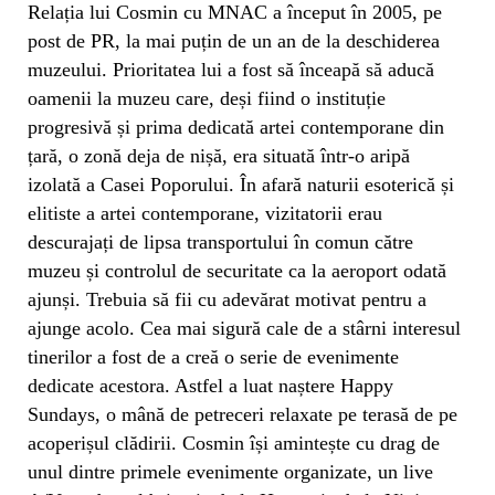
Relația lui Cosmin cu MNAC a început în 2005, pe
post de PR, la mai puțin de un an de la deschiderea
muzeului. Prioritatea lui a fost să înceapă să aducă
oamenii la muzeu care, deși fiind o instituție
progresivă și prima dedicată artei contemporane din
țară, o zonă deja de nișă, era situată într-o aripă
izolată a Casei Poporului. În afară naturii esoterică și
elitiste a artei contemporane, vizitatorii erau
descurajați de lipsa transportului în comun către
muzeu și controlul de securitate ca la aeroport odată
ajunși. Trebuia să fii cu adevărat motivat pentru a
ajunge acolo. Cea mai sigură cale de a stârni interesul
tinerilor a fost de a creă o serie de evenimente
dedicate acestora. Astfel a luat naștere Happy
Sundays, o mână de petreceri relaxate pe terasă de pe
acoperișul clădirii. Cosmin își amintește cu drag de
unul dintre primele evenimente organizate, un live