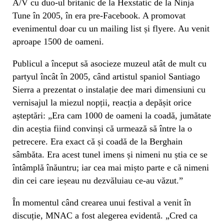
A/V cu duo-ul britanic de la Hexstatic de la Ninja
Tune în 2005, în era pre-Facebook. A promovat
evenimentul doar cu un mailing list și flyere. Au venit
aproape 1500 de oameni.
Publicul a început să asocieze muzeul atât de mult cu
partyul încât în 2005, când artistul spaniol Santiago
Sierra a prezentat o instalație dee mari dimensiuni cu
vernisajul la miezul nopții, reacția a depășit orice
așteptări: „Era cam 1000 de oameni la coadă, jumătate
din aceștia fiind convinși că urmează să între la o
petrecere. Era exact că și coadă de la Berghain
sâmbăta. Era acest tunel imens și nimeni nu știa ce se
întâmplă înăuntru; iar cea mai mișto parte e că nimeni
din cei care ieșeau nu dezvăluiau ce-au văzut.”
În momentul când crearea unui festival a venit în
discuție, MNAC a fost alegerea evidentă. „Cred ca