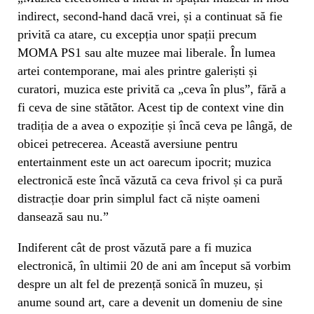
indirect, second-hand dacă vrei, și a continuat să fie
privită ca atare, cu excepția unor spații precum
MOMA PS1 sau alte muzee mai liberale. În lumea
artei contemporane, mai ales printre galeriști și
curatori, muzica este privită ca „ceva în plus”, fără a
fi ceva de sine stătător. Acest tip de context vine din
tradiția de a avea o expoziție și încă ceva pe lângă, de
obicei petrecerea. Această aversiune pentru
entertainment este un act oarecum ipocrit; muzica
electronică este încă văzută ca ceva frivol și ca pură
distracție doar prin simplul fact că niște oameni
dansează sau nu.”
Indiferent cât de prost văzută pare a fi muzica
electronică, în ultimii 20 de ani am început să vorbim
despre un alt fel de prezență sonică în muzeu, și
anume sound art, care a devenit un domeniu de sine