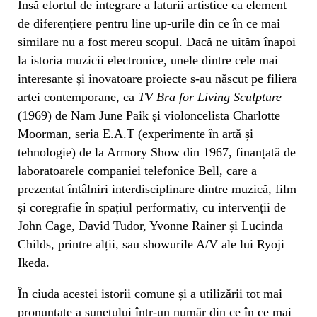
Însă efortul de integrare a laturii artistice ca element
de diferențiere pentru line up-urile din ce în ce mai
similare nu a fost mereu scopul. Dacă ne uităm înapoi
la istoria muzicii electronice, unele dintre cele mai
interesante și inovatoare proiecte s-au născut pe filiera
artei contemporane, ca
TV Bra for Living Sculpture
(1969) de Nam June Paik și violoncelista Charlotte
Moorman, seria E.A.T (experimente în artă și
tehnologie) de la Armory Show din 1967, finanțată de
laboratoarele companiei telefonice Bell, care a
prezentat întâlniri interdisciplinare dintre muzică, film
și coregrafie în spațiul performativ, cu intervenții de
John Cage, David Tudor, Yvonne Rainer și Lucinda
Childs, printre alții, sau showurile A/V ale lui Ryoji
Ikeda.
În ciuda acestei istorii comune și a utilizării tot mai
pronunțate a sunetului într-un număr din ce în ce mai