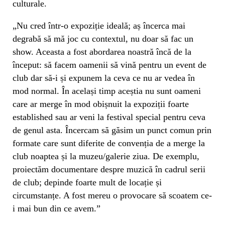
culturale.
„Nu cred într-o expoziție ideală; aș încerca mai
degrabă să mă joc cu contextul, nu doar să fac un
show. Aceasta a fost abordarea noastră încă de la
început: să facem oamenii să vină pentru un event de
club dar să-i și expunem la ceva ce nu ar vedea în
mod normal. În același timp aceștia nu sunt oameni
care ar merge în mod obișnuit la expoziții foarte
established sau ar veni la festival special pentru ceva
de genul asta. Încercam să găsim un punct comun prin
formate care sunt diferite de convenția de a merge la
club noaptea și la muzeu/galerie ziua. De exemplu,
proiectăm documentare despre muzică în cadrul serii
de club; depinde foarte mult de locație și
circumstanțe. A fost mereu o provocare să scoatem ce-
i mai bun din ce avem.”