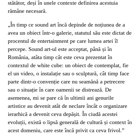
stătător, deși în unele contexte definirea acestuia
rămâne necesară.
„În timp ce sound art încă depinde de noțiunea de a
avea un obiect într-o galerie, statutul sãu este dictat de
procentul de entertainment pe care lumea artei îl
percepe. Sound art-ul este acceptat, până și în
România, atâta timp cât este ceva prezentat în
contextul de white cube: un obiect de contemplat, fie
el un video, o instalație sau o sculptură, cât timp face
parte dintr-o convenție care nu seamănă a petrecere
sau o situație în care oamenii se distrează. De
asemenea, mi se pare că în ultimii ani genurile
artistice au devenit atât de neclare încât o organizare
ierarhică a devenit ceva depășit. În ciudă acestei
evoluții, există o lipsă generală de cultură și context în
acest domeniu, care este încă privit ca ceva frivol.”