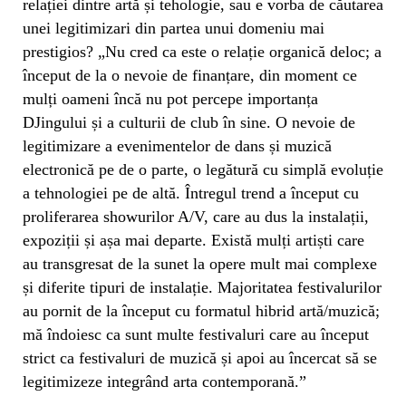
relației dintre artă și tehologie, sau e vorba de căutarea
unei legitimizari din partea unui domeniu mai
prestigios? „Nu cred ca este o relație organică deloc; a
început de la o nevoie de finanțare, din moment ce
mulți oameni încă nu pot percepe importanța
DJingului și a culturii de club în sine. O nevoie de
legitimizare a evenimentelor de dans și muzică
electronică pe de o parte, o legătură cu simplă evoluție
a tehnologiei pe de altă. Întregul trend a început cu
proliferarea showurilor A/V, care au dus la instalații,
expoziții și așa mai departe. Există mulți artiști care
au transgresat de la sunet la opere mult mai complexe
și diferite tipuri de instalație. Majoritatea festivalurilor
au pornit de la început cu formatul hibrid artă/muzică;
mă îndoiesc ca sunt multe festivaluri care au început
strict ca festivaluri de muzică și apoi au încercat să se
legitimizeze integrând arta contemporană.”