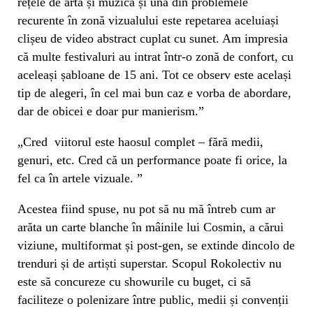
rețele de artă și muzicã și una din problemele
recurente în zonă vizualului este repetarea aceluiași
clișeu de video abstract cuplat cu sunet. Am impresia
că multe festivaluri au intrat într-o zonă de confort, cu
aceleași șabloane de 15 ani. Tot ce observ este același
tip de alegeri, în cel mai bun caz e vorba de abordare,
dar de obicei e doar pur manierism.”
„Cred viitorul este haosul complet – fără medii,
genuri, etc. Cred că un performance poate fi orice, la
fel ca în artele vizuale. ”
Acestea fiind spuse, nu pot să nu mă întreb cum ar
arăta un carte blanche în mâinile lui Cosmin, a cărui
viziune, multiformat și post-gen, se extinde dincolo de
trenduri și de artiști superstar. Scopul Rokolectiv nu
este să concureze cu showurile cu buget, ci să
faciliteze o polenizare între public, medii și convenții