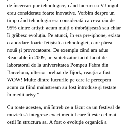
de încercări pur tehnologice, când lucruri ca VJ-ingul
erau considerate foarte inovative. Vorbim despre un
timp când tehnologia era considerată ca ceva rău de
95% dintre artiști; acum mulți o îmbrățișează sau chiar
îi grăbesc evoluția. Pe atunci, în era pre-iphone, exista
o abordare foarte fetișistă a tehnologiei, care părea
nouă și provocatoare. De exemplu când am adus
Reactable în 2009, un sintetizator tactil făcut de
laboratorul de la universitatea Pompeu Fabra din
Barcelona, ulterior preluat de Bjork, reacția a fost
WOW! Multe dintre lucrurile pe care le percepem
acum ca fiind mainstream au fost introduse și testate
în medii artsy.”
Cu toate acestea, mă întreb ce a făcut ca un festival de
muzică să integreze exact mediul care îi este cel mai
ostil în structura sa. A fost o evoluție organică a