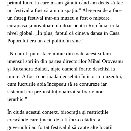
primul lucru la care m-am gândit când am decis să fac
un festival a fost să am un spațiu.” Alegerea de a face
un întreg festival într-un muzeu a fost o mișcare
curajoasă și novatoare nu doar pentru România, ci la
nivel global. „În plus, faptul că cineva dansa în Casa
Poporului era un act politic în sine.”
„Nu am fi putut face nimic din toate acestea fără
imensul sprijin din partea directorilor Mihai Oroveanu
și Ruxandra Balaci, niște oameni foarte deschiși la
minte. A fost o perioadă deosebită în istoria muzeului,
cum lucrurile abia începeau să se contureze iar
sistemul era pre-instituționalizat și foarte non-
ierarhic.”
În ciuda acestui context, birocrația și restricțiile
crescânde care țineau de a fi într-o clădire a
guvernului au forțat festivalul să caute alte locații