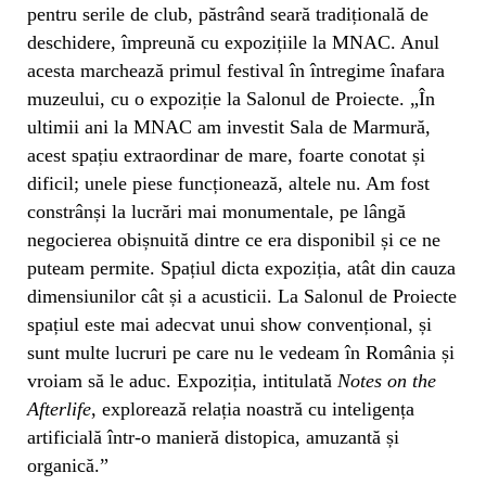
pentru serile de club, păstrând seară tradițională de
deschidere, împreună cu expozițiile la MNAC. Anul
acesta marchează primul festival în întregime înafara
muzeului, cu o expoziție la Salonul de Proiecte. „În
ultimii ani la MNAC am investit Sala de Marmură,
acest spațiu extraordinar de mare, foarte conotat și
dificil; unele piese funcționează, altele nu. Am fost
constrânși la lucrări mai monumentale, pe lângă
negocierea obișnuită dintre ce era disponibil și ce ne
puteam permite. Spațiul dicta expoziția, atât din cauza
dimensiunilor cât și a acusticii. La Salonul de Proiecte
spațiul este mai adecvat unui show convențional, și
sunt multe lucruri pe care nu le vedeam în România și
vroiam să le aduc. Expoziția, intitulată
Notes on the
Afterlife
, explorează relația noastră cu inteligența
artificială într-o manieră distopica, amuzantă și
organică.”