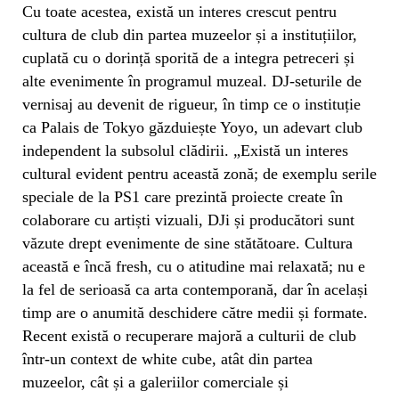
Cu toate acestea, există un interes crescut pentru
cultura de club din partea muzeelor și a instituțiilor,
cuplată cu o dorință sporită de a integra petreceri și
alte evenimente în programul muzeal. DJ-seturile de
vernisaj au devenit de rigueur, în timp ce o instituție
ca Palais de Tokyo găzduiește Yoyo, un adevart club
independent la subsolul clădirii. „Există un interes
cultural evident pentru această zonă; de exemplu serile
speciale de la PS1 care prezintă proiecte create în
colaborare cu artiști vizuali, DJi și producători sunt
văzute drept evenimente de sine stătătoare. Cultura
această e încă fresh, cu o atitudine mai relaxată; nu e
la fel de serioasă ca arta contemporană, dar în același
timp are o anumită deschidere către medii și formate.
Recent există o recuperare majoră a culturii de club
într-un context de white cube, atât din partea
muzeelor, cât și a galeriilor comerciale și