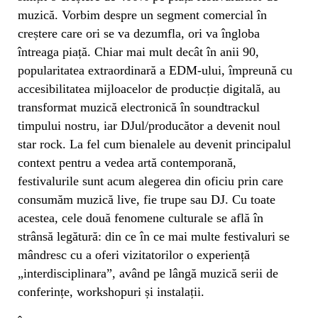
muzică. Vorbim despre un segment comercial în
creștere care ori se va dezumfla, ori va îngloba
întreaga piață. Chiar mai mult decât în anii 90,
popularitatea extraordinară a EDM-ului, împreună cu
accesibilitatea mijloacelor de producție digitală, au
transformat muzică electronică în soundtrackul
timpului nostru, iar DJul/producător a devenit noul
star rock. La fel cum bienalele au devenit principalul
context pentru a vedea artă contemporană,
festivalurile sunt acum alegerea din oficiu prin care
consumăm muzică live, fie trupe sau DJ. Cu toate
acestea, cele două fenomene culturale se află în
strânsă legătură: din ce în ce mai multe festivaluri se
mândresc cu a oferi vizitatorilor o experiență
„interdisciplinara”, având pe lângă muzică serii de
conferințe, workshopuri și instalații.