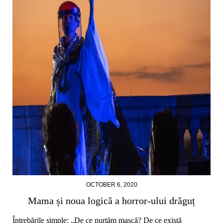
OCTOBER 6, 2020
Mama și noua logică a horror-ului drăguț
Întrebările simple: „De ce purtăm mască? De ce există