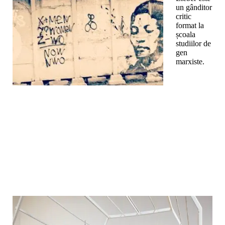
un gânditor
critic
format la
școala
studiilor de
gen
marxiste.