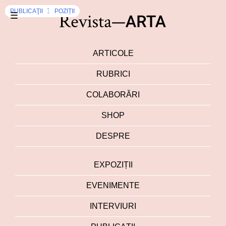
EXPOZIȚII
EVENIMENTE
DEZBATERI
DEZBATERI
EVENIMENTE
PUBLICAŢII
,
EXPOZIȚII
☰
ARTICOLE
RUBRICI
COLABORĂRI
SHOP
DESPRE
EXPOZIȚII
EVENIMENTE
INTERVIURI