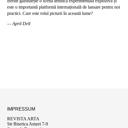
Berlin găzduiește o scenă artistică experimentală explozivă și
este o importantă platformă internațională de lansare pentru noi
practici. Care este rolul picturii în această lume?
— April Dell
IMPRESSUM
REVISTA ARTA
Str Biserica Amzei 7-9