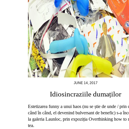
JUNE 14, 2017
Idiosincraziile dumaților
Estetizarea funny a unui haos (nu se știe de unde / prin 
când în când, el devenind bulversant de benefic) s-a înce
la galeria Launloc, prin expoziția Overthinking how to
tea.