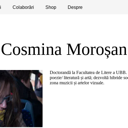
i
licaţii
Colaborări
Dezbateri
Shop
Apeluri
Despre
Cosmina Moroșan
Doctorandă la Facultatea de Litere a UBB. 
poezie/ literatură și artă; dezvoltă hibride
zona muzicii și artelor vizuale.