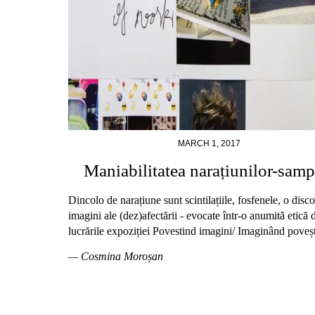
MARCH 1, 2017
Maniabilitatea narațiunilor-samp
Dincolo de narațiune sunt scintilațiile, fosfenele, o disc
imagini ale (dez)afectării - evocate într-o anumită etică 
lucrările expoziției Povestind imagini/ Imaginând poveșt
— Cosmina Moroșan