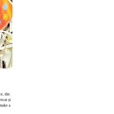
ce, din
rcat și
 make a