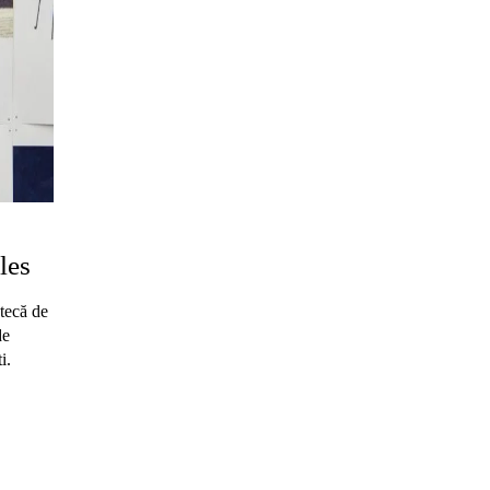
les
otecă de
de
i.