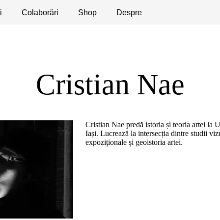
i
licaţii
Colaborări
Dezbateri
Shop
Apeluri
Despre
Cristian Nae
Cristian Nae predă istoria și teoria artei la 
Iași. Lucrează la intersecția dintre studii vizu
expoziționale și geoistoria artei.