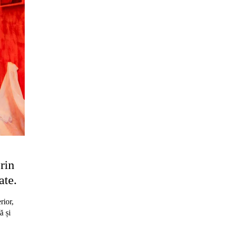
rin
ate.
rior,
ă și