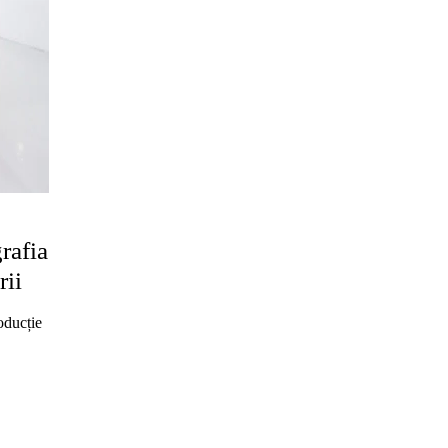
rafia
rii
oducție