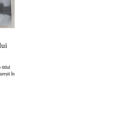
lui
titlul
rești în