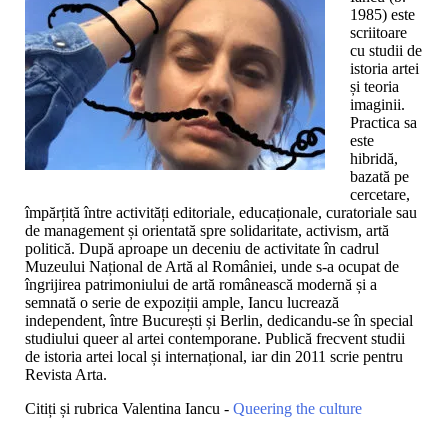
1985) este
scriitoare
cu studii de
istoria artei
și teoria
imaginii.
Practica sa
este
hibridă,
bazată pe
cercetare,
împărțită între activități editoriale, educaționale, curatoriale sau
de management și orientată spre solidaritate, activism, artă
politică. După aproape un deceniu de activitate în cadrul
Muzeului Național de Artă al României, unde s-a ocupat de
îngrijirea patrimoniului de artă românească modernă și a
semnată o serie de expoziții ample, Iancu lucrează
independent, între București și Berlin, dedicandu-se în special
studiului queer al artei contemporane. Publică frecvent studii
de istoria artei local și internațional, iar din 2011 scrie pentru
Revista Arta.
Citiți și rubrica Valentina Iancu -
Queering the culture