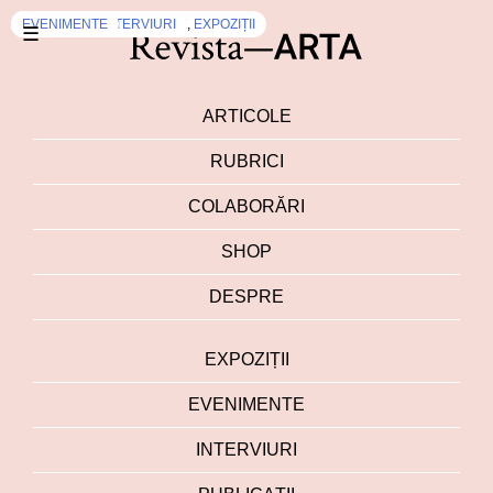
DEZBATERI
INTERVIURI
DEZBATERI
DEZBATERI
EXPOZIȚII
DEZBATERI
DEZBATERI
EXPOZIȚII
DEZBATERI
EVENIMENTE
,
,
,
,
,
,
INTERVIURI
INTERVIURI
INTERVIURI
EXPOZIȚII
EVENIMENTE
INTERVIURI
,
INTERVIURI
,
EXPOZIȚII
☰
ARTICOLE
RUBRICI
COLABORĂRI
SHOP
DESPRE
EXPOZIȚII
EVENIMENTE
INTERVIURI