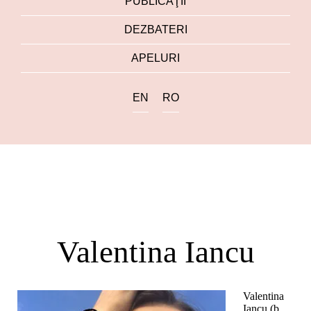
PUBLICAŢII
DEZBATERI
APELURI
EN
RO
Valentina Iancu
Valentina
Iancu (b.