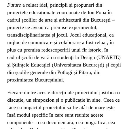
Future
a reluat idei, principii și propuneri din
proiectele educaționale coordonate de Ion Popa în
cadrul școlilor de arte și arhitectură din București –
proiecte ce aveau ca premise experimentul,
transdisciplinaritatea și jocul. Jocul educațional, ca
mijloc de comunicare și colaborare a fost reluat, în
plus cu premisa redescoperirii unui fir istoric, în
cadrul școlii de vară cu studenți la Design (UNARTE)
și Științele Educației (Universitatea București) și copii
din școlile generale din Potlogi și Pitaru, din
proximitatea Bucureștiului.
Fiecare dintre aceste direcții ale proiectului justifică o
discuție, un simpozion și o publicație în sine. Ceea ce
face ca impactul proiectului să fie atât de mare este
însă modul specific în care sunt reunite aceste
componente – cea documentară, cea biografică, cea