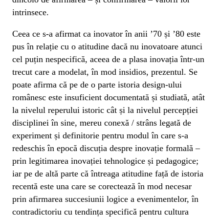
intrinsece.
Ceea ce s-a afirmat ca inovator în anii ’70 și ’80 este
pus în relație cu o atitudine dacă nu inovatoare atunci
cel puțin nespecifică, aceea de a plasa inovația într-un
trecut care a modelat, în mod insidios, prezentul. Se
poate afirma că pe de o parte istoria design-ului
românesc este insuficient documentată și studiată, atât
la nivelul reperului istoric cât și la nivelul percepției
disciplinei în sine, mereu conexă / strâns legată de
experiment și definitorie pentru modul în care s-a
redeschis în epocă discuția despre inovație formală –
prin legitimarea inovației tehnologice și pedagogice;
iar pe de altă parte că întreaga atitudine față de istoria
recentă este una care se corectează în mod necesar
prin afirmarea succesiunii logice a evenimentelor, în
contradictoriu cu tendința specifică pentru cultura