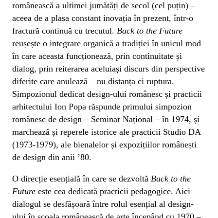
românească a ultimei jumătăți de secol (cel puțin) –
aceea de a plasa constant inovația în prezent, într-o
fractură continuă cu trecutul.
Back to the Future
reușește o integrare organică a tradiției în unicul mod
în care aceasta funcționează, prin continuitate și
dialog, prin reiterarea aceluiași discurs din perspective
diferite care anulează – nu distanța ci ruptura.
Simpozionul dedicat design-ului românesc și practicii
arhitectului Ion Popa răspunde primului simpozion
românesc de design – Seminar Național – în 1974, și
marchează și reperele istorice ale practicii Studio DA
(1973-1979), ale bienalelor și expozițiilor românești
de design din anii ’80.
O direcție esențială în care se dezvoltă
Back to the
Future
este cea dedicată practicii pedagogice. Aici
dialogul se desfășoară între rolul esențial al design-
ului în școala românească de arte începând cu 1970 –