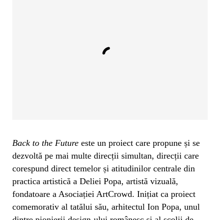
Back to the Future
este un proiect care propune și se
dezvoltă pe mai multe direcții simultan, direcții care
corespund direct temelor și atitudinilor centrale din
practica artistică a Deliei Popa, artistă vizuală,
fondatoare a Asociației ArtCrowd. Inițiat ca proiect
comemorativ al tatălui său, arhitectul Ion Popa, unul
dintre pionierii design-ului românesc și al școlii de