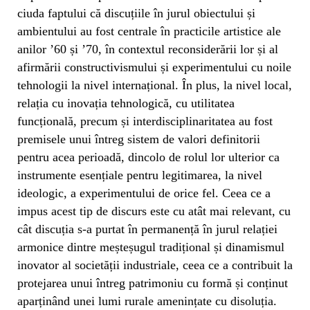
ciuda faptului că discuțiile în jurul obiectului și
ambientului au fost centrale în practicile artistice ale
anilor ’60 și ’70, în contextul reconsiderării lor și al
afirmării constructivismului și experimentului cu noile
tehnologii la nivel internațional. În plus, la nivel local,
relația cu inovația tehnologică, cu utilitatea
funcțională, precum și interdisciplinaritatea au fost
premisele unui întreg sistem de valori definitorii
pentru acea perioadă, dincolo de rolul lor ulterior ca
instrumente esențiale pentru legitimarea, la nivel
ideologic, a experimentului de orice fel. Ceea ce a
impus acest tip de discurs este cu atât mai relevant, cu
cât discuția s-a purtat în permanență în jurul relației
armonice dintre meșteșugul tradițional și dinamismul
inovator al societății industriale, ceea ce a contribuit la
protejarea unui întreg patrimoniu cu formă și conținut
aparținând unei lumi rurale amenințate cu disoluția.