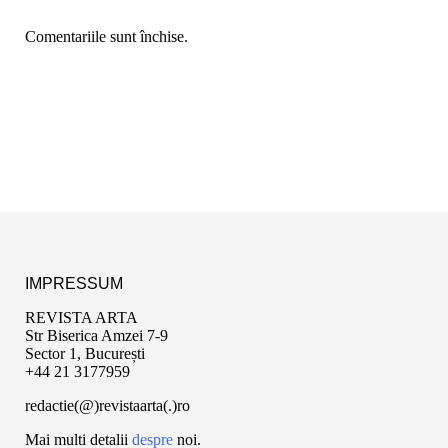
Comentariile sunt închise.
IMPRESSUM
REVISTA ARTA
Str Biserica Amzei 7-9
Sector 1, București
+44 21 3177959
redactie(@)revistaarta(.)ro
Mai multi detalii
despre
noi.