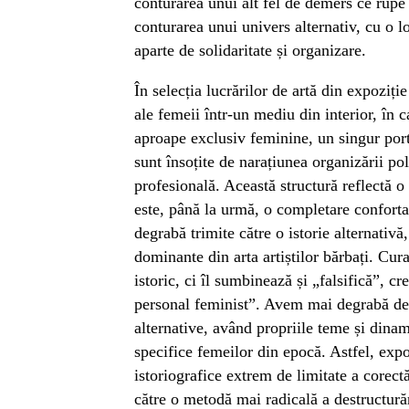
conturarea unui alt fel de demers ce rupe
conturarea unui univers alternativ, cu o l
aparte de solidaritate și organizare.
În selecția lucrărilor de artă din expoziț
ale femeii într-un mediu din interior, în c
aproape exclusiv feminine, un singur portr
sunt însoțite de narațiunea organizării pol
profesională. Această structură reflectă o
este, până la urmă, o completare confortab
degrabă trimite către o istorie alternativă
dominante din arta artiștilor bărbați. Cur
istoric, ci îl sumbinează și „falsifică”, c
personal feminist”. Avem mai degrabă de-
alternative, având propriile teme și dinam
specifice femeilor din epocă. Astfel, exp
istoriografice extrem de limitate a corectă
către o metodă mai radicală a destructurări