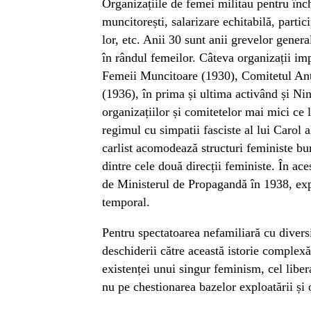
Organizațiile de femei militau pentru înch
muncitorești, salarizare echitabilă, partic
lor, etc. Anii 30 sunt anii grevelor genera
în rândul femeilor. Câteva organizații imp
Femeii Muncitoare (1930), Comitetul Anti
(1936), în prima și ultima activând și Ni
organizațiilor și comitetelor mai mici ce l
regimul cu simpatii fasciste al lui Carol a
carlist acomodează structuri feministe b
dintre cele două direcții feministe. În ace
de Ministerul de Propagandă în 1938, expo
temporal.
Pentru spectatoarea nefamiliară cu divers
deschiderii către această istorie complex
existenței unui singur feminism, cel libera
nu pe chestionarea bazelor exploatării și o