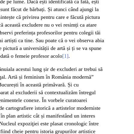
de pe lume. Dacă ești identificată ca fată, ești
 sunt făcut de bărbați. Și atunci când ajungi la
intește că privirea pentru care e făcută pictura
că această excludere nu o vei resimți ca atare
bservi preferința profesorilor pentru colegii tăi
ai artiști ca tine. Sau poate că o vei observa abia
 pictură a universității de artă și ți se va spune
eodată o femeie profesor acolo
[1]
.
bănuiala acestui lung șir de excluderi ar trebui să
Egal. Artă și feminism în România modernă”
ucurești în această primăvară. Și cu
parat al excluderii să contextualizăm întregul
enimentele conexe. În vorbele curatoarei
e cartografiere istorică a artistelor moderniste
în plan artistic cât și manifestând un interes
 Nucleul expoziţiei este plasat cronologic între
fiind cheie pentru istoria grupurilor artistice