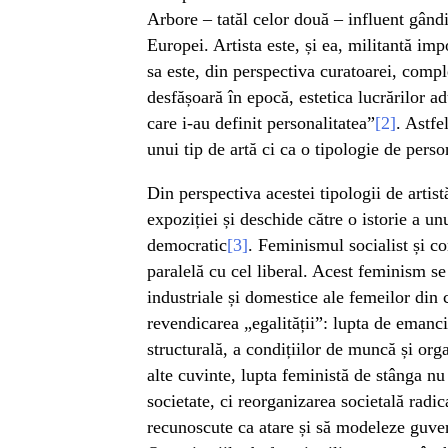
Arbore – tatăl celor două – influent gândi
Europei. Artista este, și ea, militantă im
sa este, din perspectiva curatoarei, comp
desfășoară în epocă, estetica lucrărilor a
care i-au definit personalitatea”
[2]
. Astfe
unui tip de artă ci ca o tipologie de person
Din perspectiva acestei tipologii de arti
expoziției și deschide către o istorie a u
democratic
[3]
. Feminismul socialist și c
paralelă cu cel liberal. Acest feminism s
industriale și domestice ale femeilor din
revendicarea „egalității”: lupta de emanc
structurală, a condițiilor de muncă și orga
alte cuvinte, lupta feministă de stânga n
societate, ci reorganizarea societală radic
recunoscute ca atare și să modeleze guver