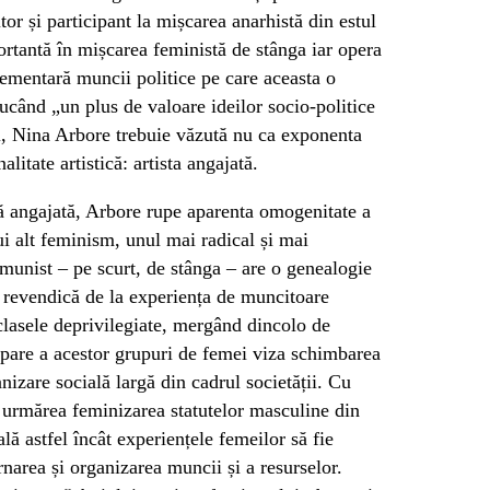
tor și participant la mișcarea anarhistă din estul
portantă în mișcarea feministă de stânga iar opera
lementară muncii politice pe care aceasta o
ducând „un plus de valoare ideilor socio-politice
l, Nina Arbore trebuie văzută nu ca exponenta
alitate artistică: artista angajată.
stă angajată, Arbore rupe aparenta omogenitate a
nui alt feminism, unul mai radical și mai
omunist – pe scurt, de stânga – are o genealogie
e revendică de la experiența de muncitoare
 clasele deprivilegiate, mergând dincolo de
ipare a acestor grupuri de femei viza schimbarea
nizare socială largă din cadrul societății. Cu
u urmărea feminizarea statutelor masculine din
ală astfel încât experiențele femeilor să fie
narea și organizarea muncii și a resurselor.