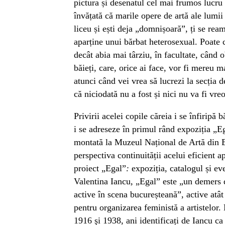
pictura și desenatul cel mai frumos lucru 
învățată că marile opere de artă ale lumii
liceu și ești deja „domnișoară”, ți se ream
aparține unui bărbat heterosexual. Poate 
decât abia mai târziu, în facultate, când o
băieți, care, orice ai face, vor fi mereu m
atunci când vei vrea să lucrezi la secția de
că niciodată nu a fost și nici nu va fi vr
Privirii acelei copile căreia i se înfiripă 
i se adreseze în primul rând expoziția „
montată la Muzeul Național de Artă din B
perspectiva continuității acelui eficient a
proiect „Egal”
:
expoziția, catalogul și ev
Valentina Iancu
,
„Egal” este „un demers d
active în scena bucureșteană”, active atât 
pentru organizarea feministă a artistelor.
1916 şi 1938, ani identificați de Iancu ca 