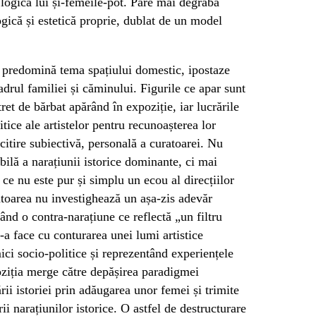
 logica lui și-femeile-pot. Pare mai degrabă
ogică și estetică proprie, dublat de un model
ie predomină tema spațiului domestic, ipostaze
adrul familiei și căminului. Figurile ce apar sunt
et de bărbat apărând în expoziție, iar lucrările
itice ale artistelor pentru recunoașterea lor
 citire subiectivă, personală a curatoarei. Nu
ilă a narațiunii istorice dominante, ci mai
, ce nu este pur și simplu un ecou al direcțiilor
atoarea nu investighează un așa-zis adevăr
reând o contra-narațiune ce reflectă „un filtru
a face cu conturarea unei lumi artistice
ici socio-politice și reprezentând experiențele
oziția merge către depășirea paradigmei
rii istoriei prin adăugarea unor femei și trimite
i narațiunilor istorice. O astfel de destructurare