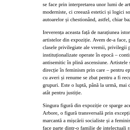
se face prin interpretarea unor lumi de ar
moderniste, ci creează estetici și logici s
autoarelor și chestionând, astfel, chiar baz
Ireverența aceasta față de narațiunea isto
artistelor din expoziție. Avem de-a face,
clasele privilegiate ale vremii, privilegii p
instituționalizate operate în epocă – cont
antisemitic în plină ascensiune. Artistele
direcție în feminism prin care – pentru e
cu averi și renume se zbat pentru a fi rec
grupuri. Este o luptă, până la urmă, mai d
atât pentru justiție.
Singura figură din expoziție ce sparge ac
Arbore, o figură transversală prin excepț
marcantă a mișcării socialiste și a femin
face parte dintr-o familie de intelectuali 