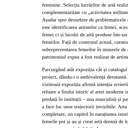
feminine. Selecția lucrărilor de artă reali
complementaritate cu „activitatea militan
Așadar spre deosebire de problematicele ex
este identificarea artistelor ca femei, ace
femei ci și lucrări de artă produse într-u
femeilor. Față de contextul actual, curat
subreprezentarea femeilor în muzeele de 
patrimoniul expus a fost realizat de artist
Parcurgând atât expoziția cât și catalogul
proiect, dându-i o ambivalență derutantă.
vizitează expoziția afirmă intenția scrierii
reluare a firului istoric al artei moderne
predată în instituții – una masculină și pat
a face loc unor traiectorii invizibile. Art
completare, un capitol în narațiunea istori
femeile pot și au și creat artă demnă de l