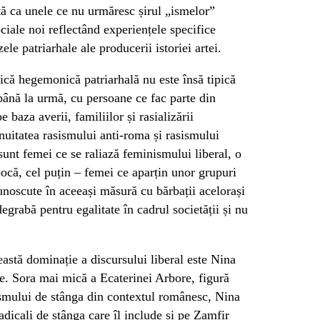
tă ca unele ce nu urmăresc șirul „ismelor”
ociale noi reflectând experiențele specifice
ele patriarhale ale producerii istoriei artei.
rică hegemonică patriarhală nu este însă tipică
 până la urmă, cu persoane ce fac parte din
e baza averii, familiilor și rasializării
inuitatea rasismului anti-roma și rasismului
 sunt femei ce se raliază feminismului liberal, o
pocă, cel puțin – femei ce aparțin unor grupuri
unoscute în aceeași măsură cu bărbații acelorași
egrabă pentru egalitate în cadrul societății și nu
eastă dominație a discursului liberal este Nina
ie. Sora mai mică a Ecaterinei Arbore, figură
ismului de stânga din contextul românesc, Nina
radicali de stânga care îl include și pe Zamfir