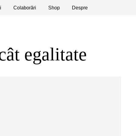
i
licaţii
Colaborări
Dezbateri
Shop
Apeluri
Despre
ât egalitate