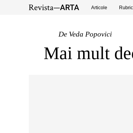
Expoziții
Evenimente
Articole
Interviuri
Rubric
Pub
De
Veda Popovici
Mai mult dec