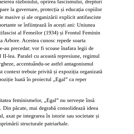
eierea războiului, oprirea fascismului, drepturi
ipare la guvernare, protecția și educația copiilor
le masive și ale organizării explicit antifasciste
ortante se înființează în acești ani: Uniunea
fascist al Femeilor (1934) și Frontul Feminin
na Arbore. Acestea cunosc repede soarta
e-au precedat: vor fi scoase înafara legii de
l II-lea. Paralel cu această represiune, regimul
urgheze, accentuându-se astfel antagonismul
st context trebuie privită și expoziția organizată
ziție luată în proiectul „Egal” ca reper
itatea feminismelor, „Egal” nu servește însă
ă. Din păcate, mai degrabă consolidează ideea
l, axat pe integrarea în istorie sau societate și
primării structurale patriarhale.