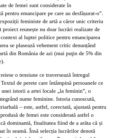
zate de femei sunt considerate în
tă pentru emancipare pe care au desfășurat-o”.
poziții feministe de artă a căror unic criteriu
st proiect reunește nu doar lucrări realizate de
n context al luptei politice pentru emanciparea
oarea se plasează vehement critic denunțând
artă din România de azi (mai puţin de 5% din
e).
 reiese o tensiune ce traversează întregul
 Textul de perete care întâmpină persoanele ce
 unei istorii a artei locale „la feminin”, o
 integrând nume feminine. Istoria cunoscută,
riarhală – este, astfel, corectată, ajustată pentru
a produsă de femei este considerată astfel o
că dominantă, finalitatea fiind de a arăta că și
uat în seamă. Însă selecția lucrărilor denotă