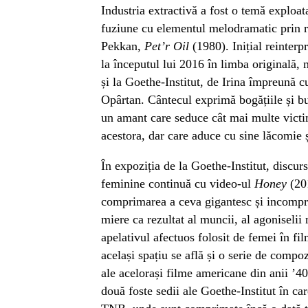
Industria extractivă a fost o temă exploat
fuziune cu elementul melodramatic prin re
Pekkan,
Pet’r Oil
(1980). Inițial reinte
la începutul lui 2016 în limba originală, 
și la Goethe-Institut, de Irina împreună 
Opârtan. Cântecul exprimă bogățiile și buc
un amant care seduce cât mai multe victi
acestora, dar care aduce cu sine lăcomie și
În expoziția de la Goethe-Institut, discur
feminine continuă cu video-ul
Honey
(201
comprimarea a ceva gigantesc și incompre
miere ca rezultat al muncii, al agoniselii 
apelativul afectuos folosit de femei în f
același spațiu se află și o serie de compoz
ale acelorași filme americane din anii ’4
două foste sedii ale Goethe-Institut în car