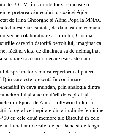
ată de B.C.M. în studiile lor și cunoaște o
interpretarea cântecului turcoaicei Ajda
rpretat de Irina Gheorghe și Alina Popa la MNAC
melodia este iar cântată, de data asta în română
cu o veche colaboratoare a Biroului, Cosima
uriile care vin datorită petrolului, imaginat ca
me, făcând viața de dinaintea sa de neimaginat
 supărare și a cărui plecare este așteptată.
sul despre melodramă ca repertoriu al puterii
1) în care este prezentă în continuare
hensibil în ceva mundan, prin analogia dintre
muncitorului și a acumulării de capital, și
ilmele din Epoca de Aur a Hollywood-ului. În
iții fotografice inspirate din atitudinile feminine
0-‘50 cu cele două membre ale Biroului în cele
e au lucrat ani de zile, de pe Dacia și de lângă