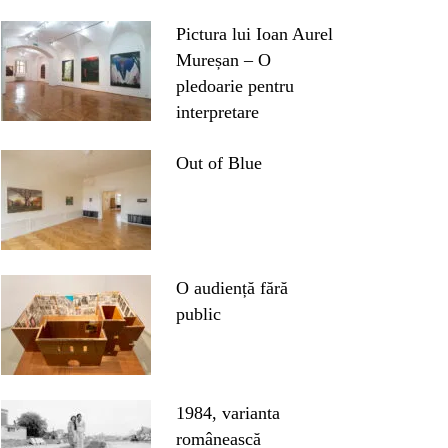
Pictura lui Ioan Aurel
Mureșan – O
pledoarie pentru
interpretare
Out of Blue
O audiență fără
public
1984, varianta
românească