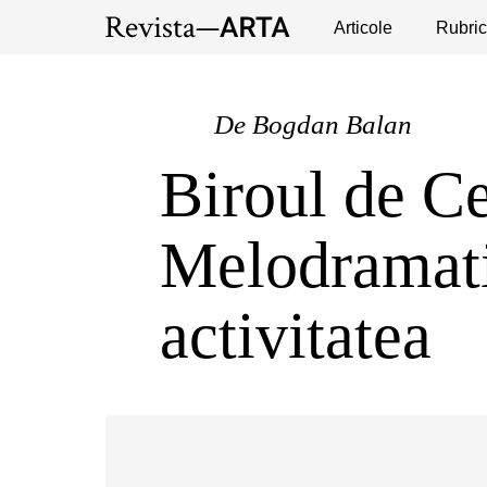
Expoziții
Evenimente
Articole
Interviuri
Rubric
Pub
De
Bogdan Balan
Biroul de Ce
Melodramati
activitatea