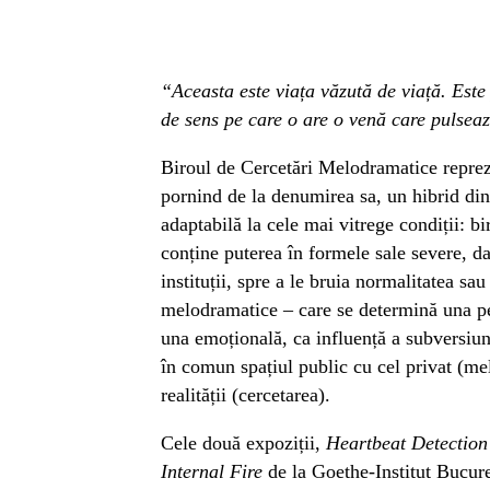
“Aceasta este viața văzută de viață. Este 
de sens pe care o are o venă care pulsea
Biroul de Cercetări Melodramatice reprezi
pornind de la denumirea sa, un hibrid din
adaptabilă la cele mai vitrege condiții: b
conține puterea în formele sale severe, da
instituții, spre a le bruia normalitatea sa
melodramatice – care se determină una pe
una emoțională, ca influență a subversiuni
în comun spațiul public cu cel privat (mel
realității (cercetarea).
Cele două expoziții,
Heartbeat Detection
Internal Fire
de la Goethe-Institut Bucure