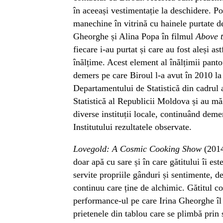
în aceeași vestimentație la deschidere. Po
manechine în vitrină cu hainele purtate de
Gheorghe și Alina Popa în filmul
Above 
fiecare i-au purtat și care au fost aleși as
înălțime. Acest element al înălțimii pantof
demers pe care Biroul l-a avut în 2010 la
Departamentului de Statistică din cadrul a
Statistică al Republicii Moldova și au mă
diverse instituții locale, continuând deme
Institutului rezultatele observate.
Lovegold: A Cosmic Cooking Show
(2014
doar apă cu sare și în care gătitului îi est
servite propriile gânduri și sentimente, de
continuu care ține de alchimic. Gătitul co
performance-ul pe care Irina Gheorghe î
prietenele din tablou care se plimbă prin s