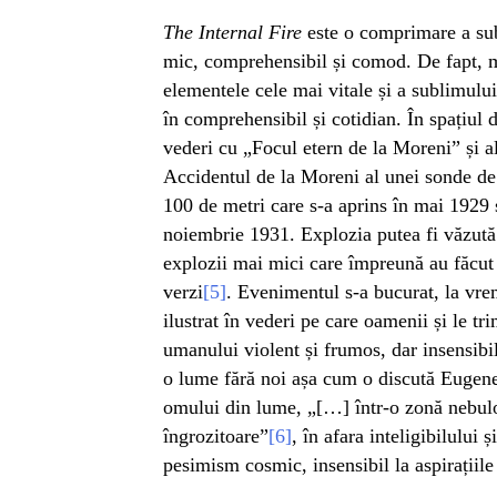
The Internal Fire
este o comprimare a su
mic, comprehensibil și comod. De fapt, 
elementele cele mai vitale și a sublimulu
în comprehensibil și cotidian. În spațiul d
vederi cu „Focul etern de la Moreni” și a
Accidentul de la Moreni al unei sonde de 
100 de metri care s-a aprins în mai 1929 ș
noiembrie 1931. Explozia putea fi văzută d
explozii mai mici care împreună au făcut 
verzi
[5]
. Evenimentul s-a bucurat, la vre
ilustrat în vederi pe care oamenii și le tri
umanului violent și frumos, dar insensibil
o lume fără noi așa cum o discută Eugene 
omului din lume, „[…] într-o zonă nebulo
îngrozitoare”
[6]
, în afara inteligibilului 
pesimism cosmic, insensibil la aspirațiile