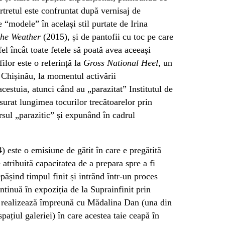
rtretul este confruntat după vernisaj de
 “modele” în același stil purtate de Irina
the Weather
(2015), și de pantofii cu toc pe care
tfel încât toate fetele să poată avea aceeași
ilor este o referință la
Gross National Heel
, un
 Chișinău, la momentul activării
cestuia, atunci când au „parazitat” Institutul de
surat lungimea tocurilor trecătoarelor prin
rsul „parazitic” și expunând în cadrul
) este o emisiune de gătit în care e pregătită
e atribuită capacitatea de a prepara spre a fi
pășind timpul finit și intrând într-un proces
ntinuă în expoziția de la Suprainfinit prin
l realizează împreună cu Mădalina Dan (una din
pațiul galeriei) în care acestea taie ceapă în