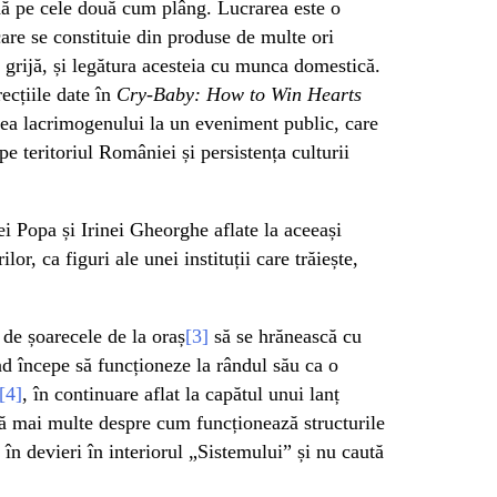
adă pe cele două cum plâng. Lucrarea este o
are se constituie din produse de multe ori
i grijă, și legătura acesteia cu munca domestică.
ecțiile date în
Cry-Baby: How to Win Hearts
rea lacrimogenului la un eveniment public, care
e teritoriul României și persistența culturii
ei Popa și Irinei Gheorghe aflate la aceeași
ilor, ca figuri ale unei instituții care trăiește,
de șoarecele de la oraș
[3]
să se hrănească cu
d începe să funcționeze la rândul său ca o
[4]
, în continuare aflat la capătul unui lanț
ță mai multe despre cum funcționează structurile
 în devieri în interiorul „Sistemului” și nu caută