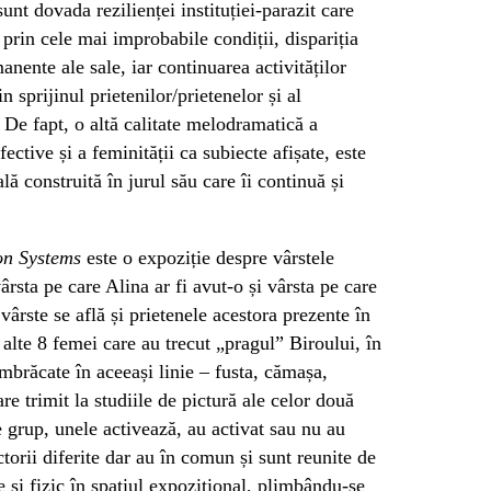
unt dovada rezilienței instituției-parazit care
prin cele mai improbabile condiții, dispariția
nente ale sale, iar continuarea activităților
 sprijinul prietenilor/prietenelor și al
 De fapt, o altă calitate melodramatică a
ective și a feminității ca subiecte afișate, este
lă construită în jurul său care îi continuă și
on Systems
este o expoziție despre vârstele
ârsta pe care Alina ar fi avut-o și vârsta pe care
vârste se află și prietenele acestora prezente în
 alte 8 femei care au trecut „pragul” Biroului, în
mbrăcate în aceeași linie – fusta, cămașa,
are trimit la studiile de pictură ale celor două
e grup, unele activează, au activat sau nu au
ctorii diferite dar au în comun și sunt reunite de
 și fizic în spațiul expozițional, plimbându-se