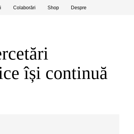
i
licaţii
Colaborări
Dezbateri
Shop
Apeluri
Despre
rcetări
ce își continuă