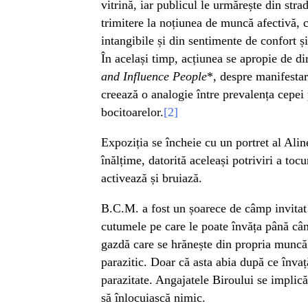
vitrină, iar publicul le urmărește din str
trimitere la noțiunea de muncă afectivă, c
intangibile și din sentimente de confort ș
În același timp, acțiunea se apropie de dir
and Influence People
*, despre manifesta
creează o analogie între prevalența cepei p
bocitoarelor.
[2]
Expoziția se încheie cu un portret al Alin
înălțime, datorită aceleași potriviri a tocur
activează și bruiază.
B.C.M. a fost un șoarece de câmp invitat 
cutumele pe care le poate învăța până cân
gazdă care se hrănește din propria muncă
parazitic. Doar că asta abia după ce înva
parazitate. Angajatele Biroului se implică
să înlocuiască nimic.