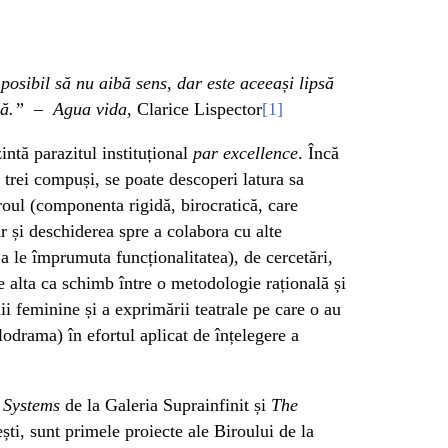
posibil să nu aibă sens, dar este aceeași lipsă
ză.”
–
Agua vida
, Clarice Lispector
[1]
ntă parazitul instituțional
par excellence
. Încă
 trei compuși, se poate descoperi latura sa
iroul (componenta rigidă, birocratică, care
r și deschiderea spre a colabora cu alte
u a le împrumuta funcționalitatea), de cercetări,
 alta ca schimb între o metodologie rațională și
i feminine și a exprimării teatrale pe care o au
odrama) în efortul aplicat de înțelegere a
 Systems
de la Galeria Suprainfinit și
The
ști, sunt primele proiecte ale Biroului de la