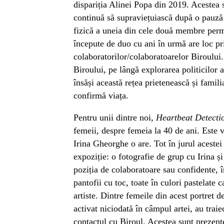
dispariția Alinei Popa din 2019. Acestea s
continuă să supraviețuiască după o pauză 
fizică a uneia din cele două membre perma
începute de duo cu ani în urmă are loc prin
colaboratorilor/colaboratoarelor Biroului.
Biroului, pe lângă explorarea politicilor af
însăși această rețea prietenească și familia
confirmă viața.
Pentru unii dintre noi,
Heartbeat Detecti
femeii, despre femeia la 40 de ani. Este v
Irina Gheorghe o are. Tot în jurul acestei 
expoziție: o fotografie de grup cu Irina și
poziția de colaboratoare sau confidente, î
pantofii cu toc, toate în culori pastelate c
artiste. Dintre femeile din acest portret d
activat niciodată în câmpul artei, au traie
contactul cu Biroul. Acestea sunt prezente