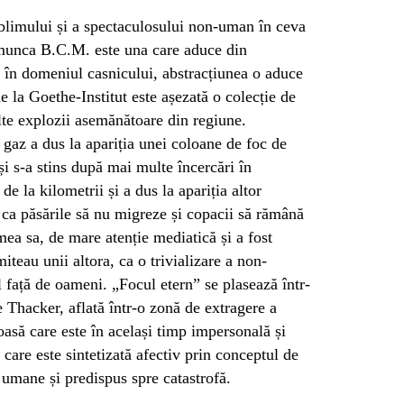
blimului și a spectaculosului non-uman în ceva
munca B.C.M. este una care aduce din
i în domeniul casnicului, abstracțiunea o aduce
e la Goethe-Institut este așezată o colecție de
lte explozii asemănătoare din regiune.
gaz a dus la apariția unei coloane de foc de
i s-a stins după mai multe încercări în
e la kilometrii și a dus la apariția altor
ca păsările să nu migreze și copacii să rămână
mea sa, de mare atenție mediatică și a fost
miteau unii altora, ca o trivializare a non-
 față de oameni. „Focul etern” se plasează într-
Thacker, aflată într-o zonă de extragere a
asă care este în același timp impersonală și
și care este sintetizată afectiv prin conceptul de
 umane și predispus spre catastrofă.