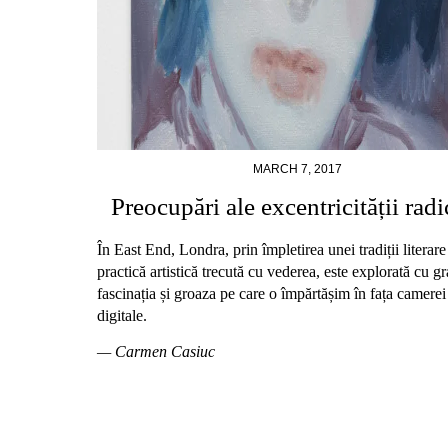
MARCH 7, 2017
Preocupări ale excentricității radi
În East End, Londra, prin împletirea unei tradiții literare
practică artistică trecută cu vederea, este explorată cu gr
fascinația și groaza pe care o împărtășim în fața camerei
digitale.
— Carmen Casiuc