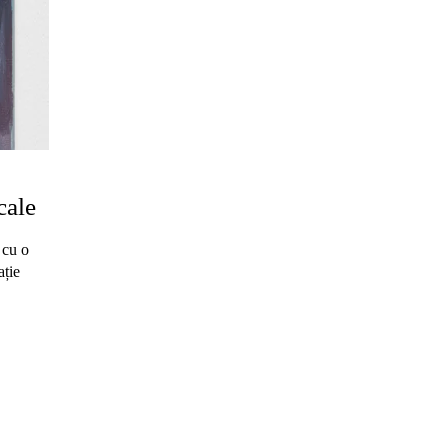
cale
 cu o
ație