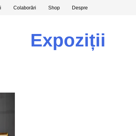
i
licaţii
Colaborări
Dezbateri
Shop
Apeluri
Despre
Expoziții