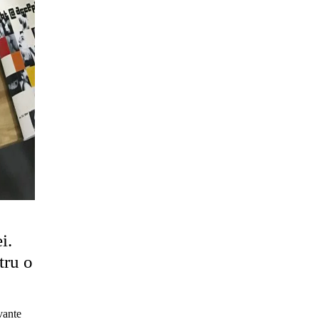
i.
ru o
evante