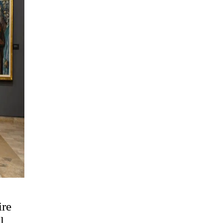
ire
l