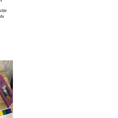
ziție
ada