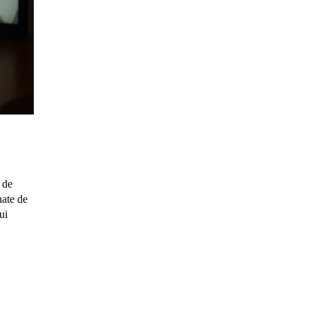
 de
ate de
ui