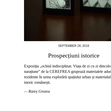
SEPTEMBER 28, 2016
Prospecțiuni istorice
Expoziția „ochiul indisciplinat. Viața de zi cu zi dincolo
narațiune” de la CEREFREA grupează materialele adun
rezidente în urma explorării spațiului urban și materialul
istoric românești.
— Rareș Grozea