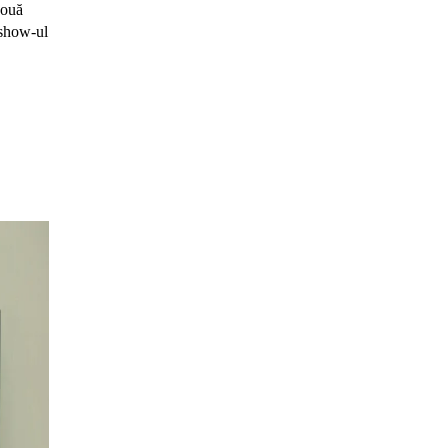
două
 show-ul