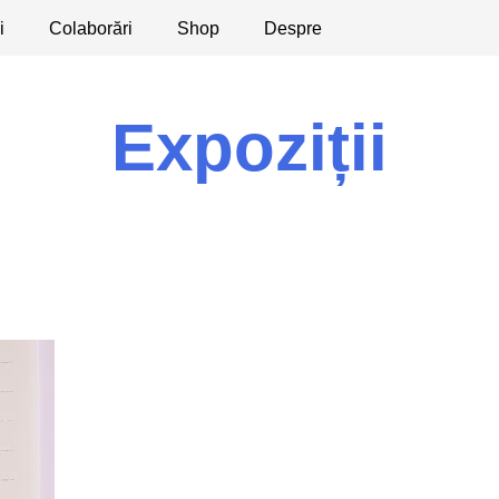
i
licaţii
Colaborări
Dezbateri
Shop
Apeluri
Despre
Expoziții